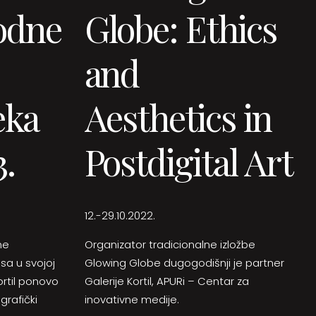
odne
Globe: Ethics
and
eka
Aesthetics in
.
Postdigital Art
12.-29.10.2022.
ne
Organizator tradicionalne izložbe
sa u svojoj
Glowing Globe dugogodišnji je partner
ortil ponovo
Galerije Kortil, APURi – Centar za
 grafički
inovativne medije.