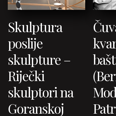
Skulptura
Čuv
poslije
kva
skulpture –
bašt
Riječki
(Be
skulptori na
Mod
Goranskoj
Patr