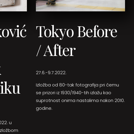
ković
Tokyo Before
/ After
k
27.6.-9.7.2022.
iku
Izložba od 80-tak fotografija pri čemu
se prizori iz 1930/1940-tih izlažu kao
suprotnost onima nastalima nakon 2010.
godine.
022. u
 izložbom