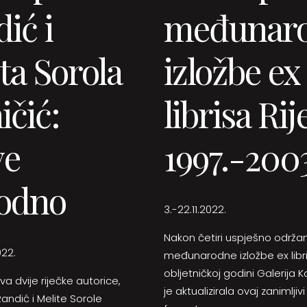
ić i
međunar
ta Sorola
izložbe ex
ičić:
librisa Rij
ve
1997.-2003
rodno
3.-22.11.2022.
Nakon četiri uspješno održa
022.
međunarodne izložbe ex libri
obljetničkoj godini Galerija K
va dvije riječke autorice,
je aktualizirala ovaj zanimljivi
Randić i Melite Sorole