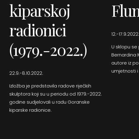
kiparskoj
Flum
radionici
12.-17.9.2022
(1979.-2022.)
U sklopu se 
Bernardina 
autore iz p
umjetnosti i
22.9.-8.10.2022.
Izložba je predstavila radove riječkih
skulptora koji su u periodu od 1979.-2022.
godine sudjelovali u radu Goranske
kiparske radionice.