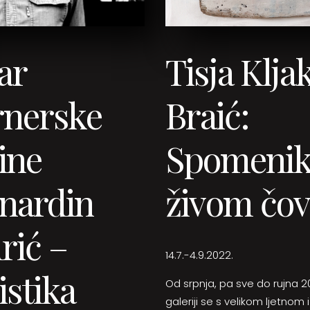
ar
Tisja Klja
rnerske
Braić:
ine
Spomeni
rnardin
živom čov
rić –
14.7.-4.9.2022.
istika
Od srpnja, pa sve do rujna 2
galeriji se s velikom ljetnom