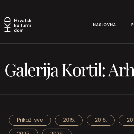
NASLOVNA
Galerija Kortil: Arh
Prikaži sve
2015.
2016.
201
2025.
2026.