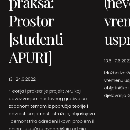
praksa:
(nev
Prostor
vre
[studenti
usp
APURI]
13.5.-7.6.202
Izložba Izd
13.-24.6.2022.
vremenu usp
obljetnička
“Teorija i praksa” je projekt APU koji
djelovanja Ga
povezivanjem nastavnog gradiva sa
zadanom temom iz područja teorije i
povijesti umjetnosti istražuje, objašnjava
i demonstrira određeni likovni problem ili
pojam, u slučaju ovogodišnje edicije,