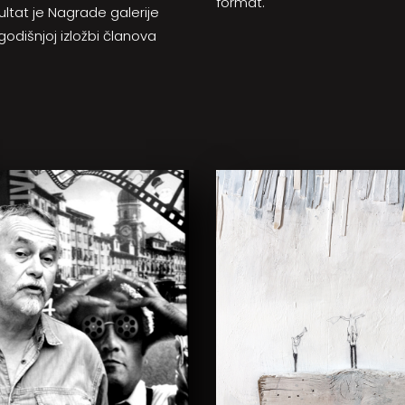
format.
zultat je Nagrade galerije
 godišnjoj izložbi članova