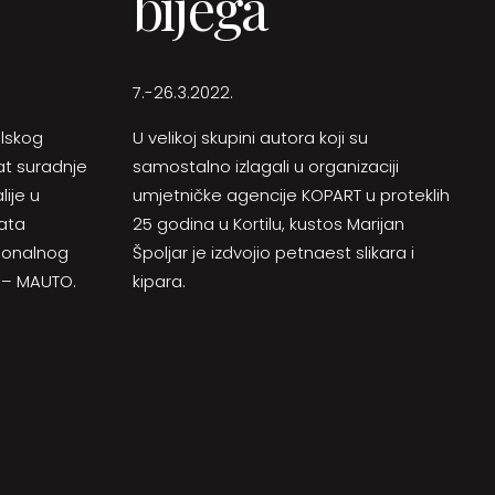
bijega
7.-26.3.2022.
ilskog
U velikoj skupini autora koji su
at suradnje
samostalno izlagali u organizaciji
ije u
umjetničke agencije KOPART u proteklih
ata
25 godina u Kortilu, kustos Marijan
acionalnog
Špoljar je izdvojio petnaest slikara i
 – MAUTO.
kipara.