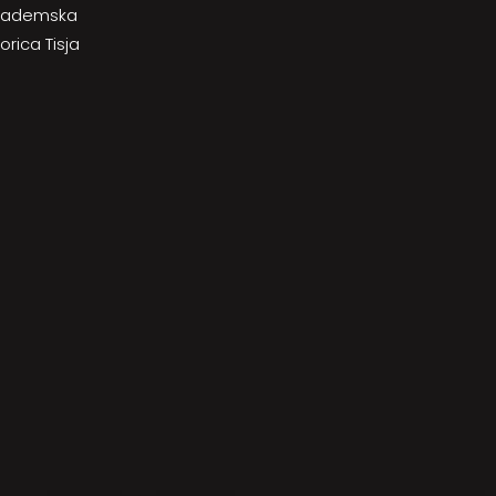
 akademska
torica Tisja