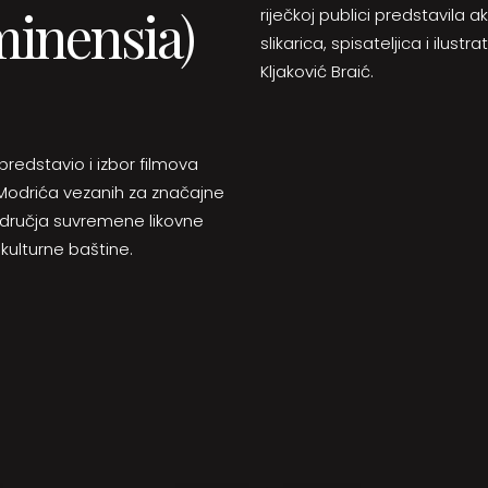
inensia)
riječkoj publici predstavila
slikarica, spisateljica i ilustra
Kljaković Braić.
.
predstavio i izbor filmova
Modrića vezanih za značajne
odručja suvremene likovne
 kulturne baštine.