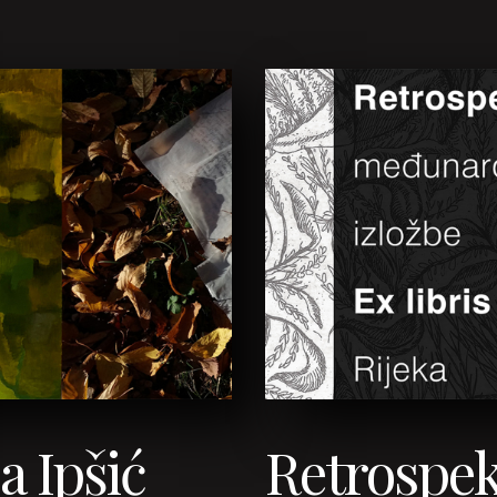
a Ipšić
Retrospek