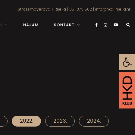
Strossmayerova 1, Rijeka
|
051 373 502
|
info@hkd-rijeka.hr
L
NAJAM
KONTAKT
Open
2022.
2023.
2024.