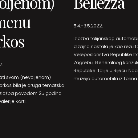
oljenom)
Bellezza
menu
5.4.-3.5.2022.
rkos
Izložba talijanskog automob
dizajna nastala je kao rezult
Veleposlanstva Republike Ital
Zagrebu, Generalnog konzul
2.
Republike Italije u Rijeci i N
ržati svom (nevoljenom)
muzeja automobila iz Torina
rkos bila je druga tematska
 izložba povodom 25 godina
lerije Kortil.