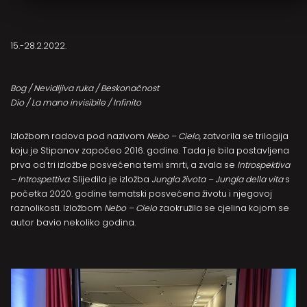
15.-28.2.2022.
Bog / Nevidljiva ruka / Beskonačnost
Dio / La mano invisibile / Infinito
Izložbom radova pod nazivom
Nebo – Cielo
, zatvorila se trilogija
koju je Stipanov započeo 2016. godine. Tada je bila postavljena
prva od tri izložbe posvećena temi smrti, a zvala se
Introspektiva
– Introspettiva
. Slijedila je izložba
Jungla života – Jungla della vita
s
početka 2020. godine tematski posvećena životu i njegovoj
raznolikosti. Izložbom
Nebo – Cielo
zaokružila se cjelina kojom se
autor bavio nekoliko godina.