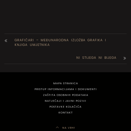
GRAFIČARI – MEĐUNARODNA IZLOŽBA GRAFIKA I
KNJIGA UMJETNIKA
NI STIJEGA NI BIJEGA
MAPA STRANICA
PRISTUP INFORMACIJAMA I DOKUMENTI
ZAŠTITA OSOBNIH PODATAKA
NATJEČAJI I JAVNI POZIVI
POSTAVKE KOLAČIĆA
KONTAKT
NA VRH!