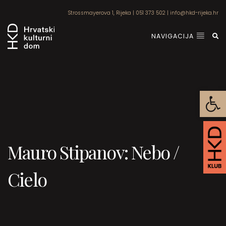
Strossmayerova 1, Rijeka
|
051 373 502
|
info@hkd-rijeka.hr
NAVIGACIJA
Open
Mauro Stipanov: Nebo /
Cielo