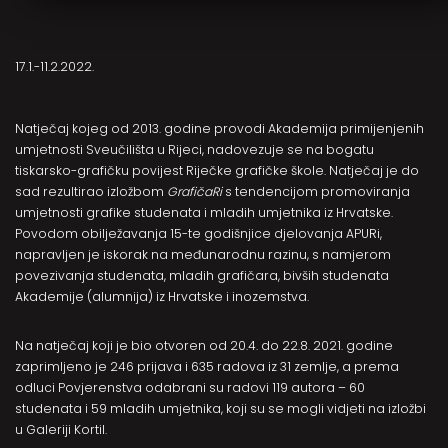
17.1.-11.2.2022.
Natječaj kojeg od 2013. godine provodi Akademija primijenjenih
umjetnosti Sveučilišta u Rijeci, nadovezuje se na bogatu
tiskarsko-grafičku povijest Riječke grafičke škole. Natječaj je do
sad rezultirao izložbom
GrafičaRi
s tendencijom promoviranja
umjetnosti grafike studenata i mladih umjetnika iz Hrvatske.
Povodom obilježavanja 15-te godišnjice djelovanja APURi,
napravljen je iskorak na međunarodnu razinu, s namjerom
povezivanja studenata, mladih grafičara, bivših studenata
Akademije (alumnija) iz Hrvatske i inozemstva.
Na natječaj koji je bio otvoren od 20.4. do 22.8. 2021. godine
zaprimljeno je 246 prijava i 635 radova iz 31 zemlje, a prema
odluci Povjerenstva odabrani su radovi 119 autora – 60
studenata i 59 mladih umjetnika, koji su se mogli vidjeti na izložbi
u Galeriji Kortil.