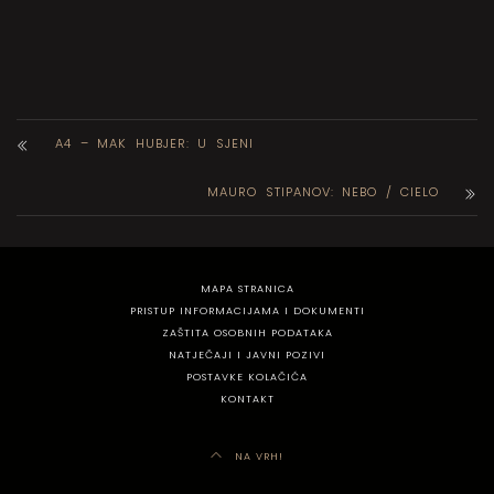
A4 – MAK HUBJER: U SJENI
MAURO STIPANOV: NEBO / CIELO
MAPA STRANICA
PRISTUP INFORMACIJAMA I DOKUMENTI
ZAŠTITA OSOBNIH PODATAKA
NATJEČAJI I JAVNI POZIVI
POSTAVKE KOLAČIĆA
KONTAKT
NA VRH!