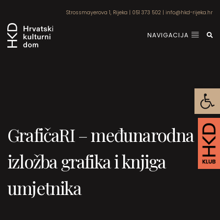
Strossmayerova 1, Rijeka
|
051 373 502
|
info@hkd-rijeka.hr
NAVIGACIJA
Open
GrafičaRI – međunarodna
izložba grafika i knjiga
umjetnika