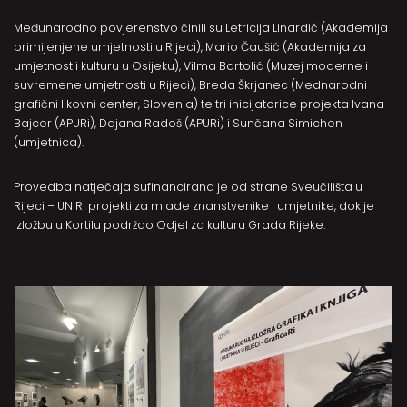
Međunarodno povjerenstvo činili su Letricija Linardić (Akademija
primijenjene umjetnosti u Rijeci), Mario Čaušić (Akademija za
umjetnost i kulturu u Osijeku), Vilma Bartolić (Muzej moderne i
suvremene umjetnosti u Rijeci), Breda Škrjanec (Mednarodni
grafični likovni center, Slovenia) te tri inicijatorice projekta Ivana
Bajcer (APURi), Dajana Radoš (APURi) i Sunčana Simichen
(umjetnica).
Provedba natječaja sufinancirana je od strane Sveučilišta u
Rijeci – UNIRI projekti za mlade znanstvenike i umjetnike, dok je
izložbu u Kortilu podržao Odjel za kulturu Grada Rijeke.