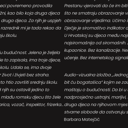
eseci povremeno provodila
Prestanu vjerovati da će im bit
ižni, kao bilo koja druga djeca
što ne smatraju obrazovanje vr
 druga djeca. Za njih je uspjeh
obrazovanje vrijedima. Učimo i
v razrednik mi je tada rekao da
Dječje je siromaštvo indikator
ju školu.
U Hrvatskoj su djeca među najs
najsiromašnija od siromašnih. Ž
kupaonice. Bez kanalizacije. Nek
 budućnost. Jelena je željela
učenje. Bez internetskog signala
je to zapisala, ima troje djece,
u školu. Udala se, ima dvoje
život i živjeti bez straha.
Audio-vizualna izložba „Jednog 
o htio završiti srednju školu.
bit ću bogatašica“ kojim se za
njih su ostavili jedino to
maštaju o budućnosti. Da bi u 
e mlađu romsku djecu što žele
nadprosječno ustrajni, marljivi
ca, vozač, inspektor, frizerka…
druga djeca na njihovom mjestu
stvarne slobode da ostvaruju s
Barbara Matejčić