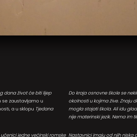
 dana život će biti lijep
Do kraja osnovne škole se neki
m se zaustavljamo u
okolnosti u kojima žive. Znaju d
osti, a u sklopu
Tjedana
mogla stajati škola. Ali idu gla
nije materinski jezik. Nema im
i učenici jedne većinski romske
Nastavnici imaju od njih niska o