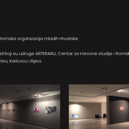
i Romska organizacija mladih Hrvatske
ti
koji su udruge ARTERARIJ, Centar za mirovne studije i Roms
u, Karlovcu i Rijeci.