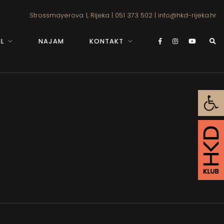
Strossmayerova 1, Rijeka
|
051 373 502
|
info@hkd-rijeka.hr
L
NAJAM
KONTAKT
Open