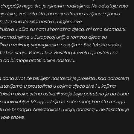
i drugačije nego što je njihovim roditeljima. Ne odustaju zato
ijednim, već zato što mi ne smatramo tu djecu i njihovo
h da prihvate siromaštvo u kojem žive.
 društva. Koliko su nam siromašna djeca, mi smo siromašni.
iromašnijima u Europskoj uniji, a romska djeca su
ive u izolirani, segregiranim naseljima. Bez tekuće vode i
i i bez struje. Većina bez vlastitog kreveta i prostora za
 da bi mogli pratiti online nastavu.
dana život će biti lijep“ nastavak je projekta „Kad odrastem,
ustavljamo u prostorima u kojima djeca žive i u kojima
takvim okolnostima ostvarili svoje želje potrebno je da budu
, nepokolebljivi. Mnogi od njih to neće moći, kao što mnoga
 ne bi mogla. Nejednakost u kojoj odrastaju, nedostatak je
voje snove.