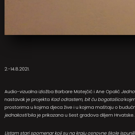
2.-14.8.2021.
Audio-vizualna izložba Barbare Matejčić i Ane Opalić
Jednog
nastavak je projekta
Kad odrastem, bit ću bogatašica
koji
prostorima u kojima djeca žive i u kojima maštaju o budućn
jednakosti
bila je prikazana u šest gradova diljem Hrvatske.
Listam stari spomenar koji su na kraju osnovne škole ispunil