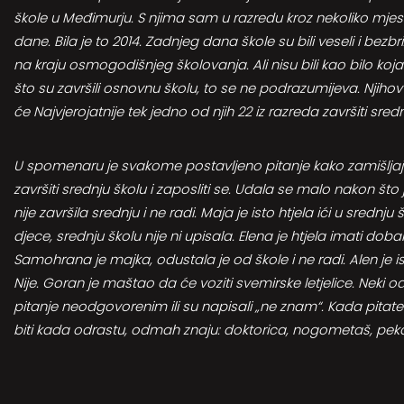
škole u Međimurju. S njima sam u razredu kroz nekoliko mj
dane. Bila je to 2014. Zadnjeg dana škole su bili veseli i bezbr
na kraju osmogodišnjeg školovanja. Ali nisu bili kao bilo koja
što su završili osnovnu školu, to se ne podrazumijeva. Njiho
će Najvjerojatnije tek jedno od njih 22 iz razreda završiti sredn
U spomenaru je svakome postavljeno pitanje kako zamišljaju
završiti srednju školu i zaposliti se. Udala se malo nakon što 
nije završila srednju i ne radi. Maja je isto htjela ići u srednj
djece, srednju školu nije ni upisala. Elena je htjela imati dobar 
Samohrana je majka, odustala je od škole i ne radi. Alen je ist
Nije. Goran je maštao da će voziti svemirske letjelice. Neki od 
pitanje neodgovorenim ili su napisali „ne znam“. Kada pitat
biti kada odrastu, odmah znaju: doktorica, nogometaš, pekari