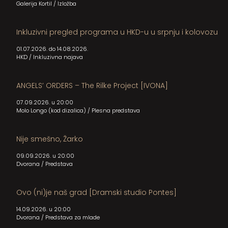
Galerija Kortil
/
Izložba
Inkluzivni pregled programa u HKD-u u srpnju i kolovozu
01.07.2026. do 14.08.2026.
HKD
/
Inkluzivna najava
ANGELS’ ORDERS – The Rilke Project [IVONA]
07.09.2026. u 20:00
Molo Longo (kod dizalica)
/
Plesna predstava
Nije smešno, Žarko
09.09.2026. u 20:00
Dvorana
/
Predstava
Ovo (ni)je naš grad [Dramski studio Pontes]
14.09.2026. u 20:00
Dvorana
/
Predstava za mlade