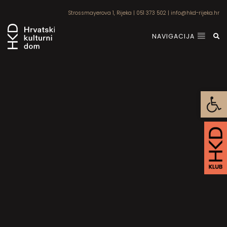
Strossmayerova 1, Rijeka
|
051 373 502
|
info@hkd-rijeka.hr
NAVIGACIJA
Open