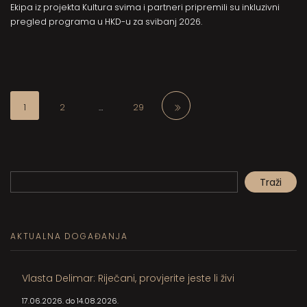
Ekipa iz projekta Kultura svima i partneri pripremili su inkluzivni
pregled programa u HKD-u za svibanj 2026.
1
2
…
29
Pretraga
Traži
When autocomplete results are available use up and down arrows to review and en
AKTUALNA DOGAĐANJA
Vlasta Delimar: Riječani, provjerite jeste li živi
17.06.2026. do 14.08.2026.