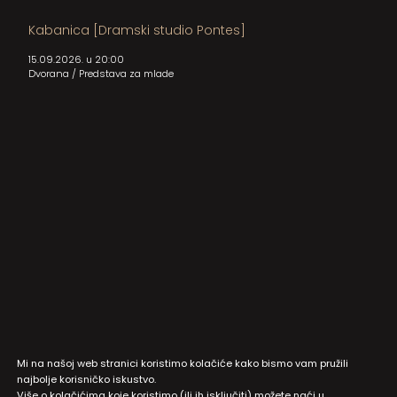
Kabanica [Dramski studio Pontes]
15.09.2026. u 20:00
Dvorana
/
Predstava za mlade
Mi na našoj web stranici koristimo kolačiće kako bismo vam pružili
najbolje korisničko iskustvo.
Više o kolačićima koje koristimo (ili ih isključiti) možete naći u