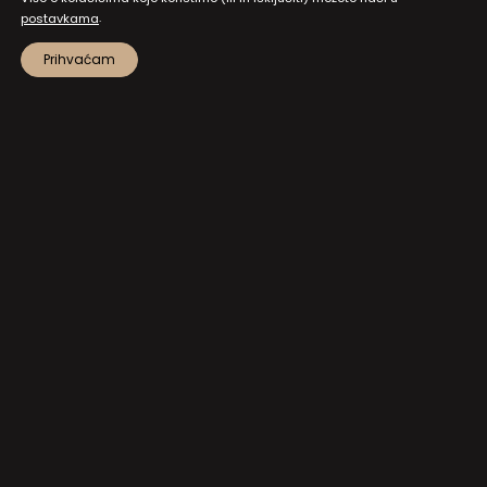
.
postavkama
Prihvaćam
MAPA STRANICA
PRISTUP INFORMACIJAMA I DOKUMENTI
ZAŠTITA OSOBNIH PODATAKA
NATJEČAJI I JAVNI POZIVI
POSTAVKE KOLAČIĆA
KONTAKT
NA VRH!
Hrvatski kulturni dom na Sušaku
Strossmayerova 1, 51000 Rijeka
+385 51 373 502