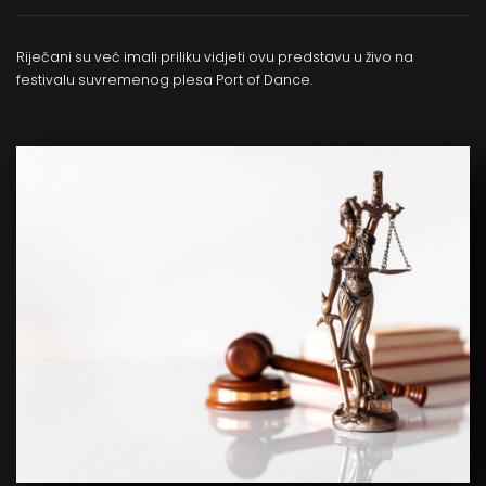
Riječani su već imali priliku vidjeti ovu predstavu u živo na
festivalu suvremenog plesa Port of Dance.