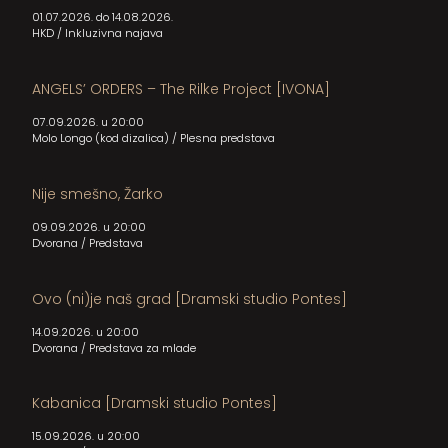
01.07.2026. do 14.08.2026.
HKD
/
Inkluzivna najava
ANGELS’ ORDERS – The Rilke Project [IVONA]
07.09.2026. u 20:00
Molo Longo (kod dizalica)
/
Plesna predstava
Nije smešno, Žarko
09.09.2026. u 20:00
Dvorana
/
Predstava
Ovo (ni)je naš grad [Dramski studio Pontes]
14.09.2026. u 20:00
Dvorana
/
Predstava za mlade
Kabanica [Dramski studio Pontes]
15.09.2026. u 20:00