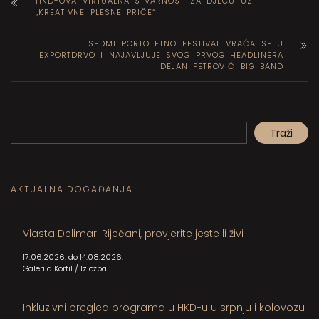
HKD-OVA VIRTUALNA STVARNOST ZA DJECU UZ
„KREATIVNE PLESNE PRIČE“
SEDMI PORTO ETNO FESTIVAL VRAĆA SE U
EXPORTDRVO I NAJAVLJUJE SVOG PRVOG HEADLINERA
– DEJAN PETROVIĆ BIG BAND
Pretraga
Traži
When autocomplete results are available use up and down arrows to review and en
AKTUALNA DOGAĐANJA
Vlasta Delimar: Riječani, provjerite jeste li živi
17.06.2026. do 14.08.2026.
Galerija Kortil
/
Izložba
Inkluzivni pregled programa u HKD-u u srpnju i kolovozu