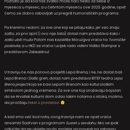
Poznato je da kod nas svatko može naći nešto za sebe iz
mjeseca u mjesec, a u četvrtom mjesecu ove 2023. godine, opet
ćemo se dobro zabavljati uz pregršt humorističkih programa.
Pa krenimo redom: za sve one koji se pitaju kako, jer već znaju
zašto, za prvi april (i ovo nije šala) dolazi nam predstava
Kako i
zašto ubiti muža
. Potom nas kazalište Moruzgva vraća na
Tvorničke
postavke
, a u HKD se vraća i uvijek rado viđeni Vlatko Štampar s
predstavom
Zabezeknut
.
U travnju će nas ponovo posjetiti Lepa Brena, i ne, ne dolazi baš
Lepa Brena i Slatki greh, dolazi nam predstava BITEF teatra
Lepa
Brena project
koja se bavi Lepom Brenom kao kulturološkim
simbolom jednog vremena. Za sve one koji izražavaju bojazan
da se Hrvatski kulturni dom odao lakim notama s istoka, molimo
da pročitaju
tekst o predstavi
.
A kad smo već kod nota, ovog travnja nam se opet vraća
ansambl Šadrvan s programom
Susret u sevdahu
. Ako se ipak
odlučite da ne ubijete muža, možete ga povesti na zabavnu