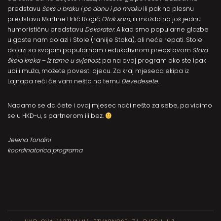
predstavu
Seks u braku i po danu i po mraku
ili pak na plesnu
predstavu Martine Hrlić Rogić
Otok sam
, ili možda na još jednu
humorističnu predstavu
Dekorater
. A kad smo popularne glazbe
u goste nam dolazi i Stole (raniije Stoka), ali neće repati. Stole
dolazi sa svojom popularnom i edukativnom predstavom
Stara
škola kreka – iz tame u svjetlost
, pa na ovaj program ako ste ipak
ubili muža, možete povesti djecu. Za kraj mjeseca ekipa iz
Lajnapa reći će vam nešto na temu
Devedesete
.
Nadamo se da ćete i ovaj mjesec naći nešto za sebe, pa vidimo
se u HKD-u, s partnerom ili bez.
Jelena Tondini
koordinatorica programa