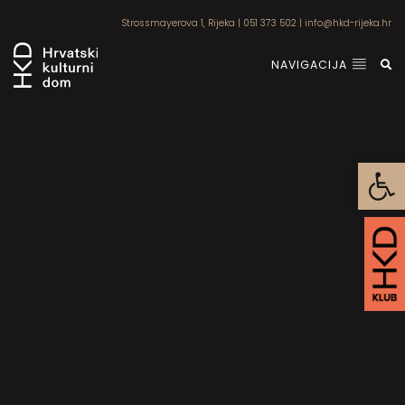
Strossmayerova 1, Rijeka
|
051 373 502
|
info@hkd-rijeka.hr
NAVIGACIJA
Open