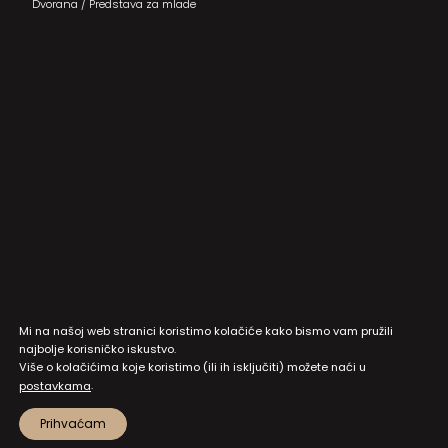
Dvorana
/
Predstava za mlade
Mi na našoj web stranici koristimo kolačiće kako bismo vam pružili
najbolje korisničko iskustvo.
Više o kolačićima koje koristimo (ili ih isključiti) možete naći u
.
postavkama
Prihvaćam