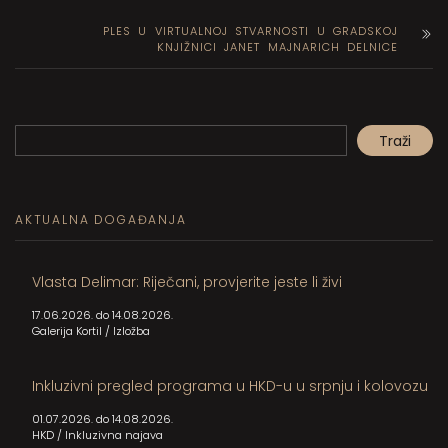
PLES U VIRTUALNOJ STVARNOSTI U GRADSKOJ
KNJIŽNICI JANET MAJNARICH DELNICE
Pretraga
Traži
When autocomplete results are available use up and down arrows to review and en
AKTUALNA DOGAĐANJA
Vlasta Delimar: Riječani, provjerite jeste li živi
17.06.2026. do 14.08.2026.
Galerija Kortil
/
Izložba
Inkluzivni pregled programa u HKD-u u srpnju i kolovozu
01.07.2026. do 14.08.2026.
HKD
/
Inkluzivna najava