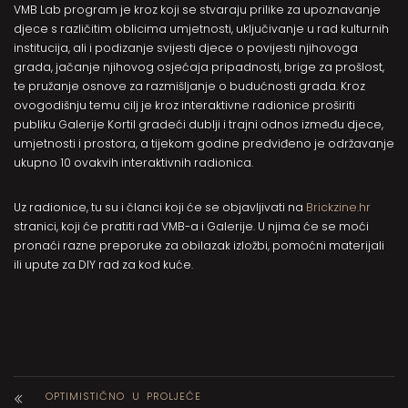
VMB Lab program je kroz koji se stvaraju prilike za upoznavanje
djece s različitim oblicima umjetnosti, uključivanje u rad kulturnih
institucija, ali i podizanje svijesti djece o povijesti njihovoga
grada, jačanje njihovog osjećaja pripadnosti, brige za prošlost,
te pružanje osnove za razmišljanje o budućnosti grada. Kroz
ovogodišnju temu cilj je kroz interaktivne radionice proširiti
publiku Galerije Kortil gradeći dublji i trajni odnos između djece,
umjetnosti i prostora, a tijekom godine predviđeno je održavanje
ukupno 10 ovakvih interaktivnih radionica.
Uz radionice, tu su i članci koji će se objavljivati na
Brickzine.hr
stranici, koji će pratiti rad VMB-a i Galerije. U njima će se moći
pronaći razne preporuke za obilazak izložbi, pomoćni materijali
ili upute za DIY rad za kod kuće.
OPTIMISTIČNO U PROLJEĆE