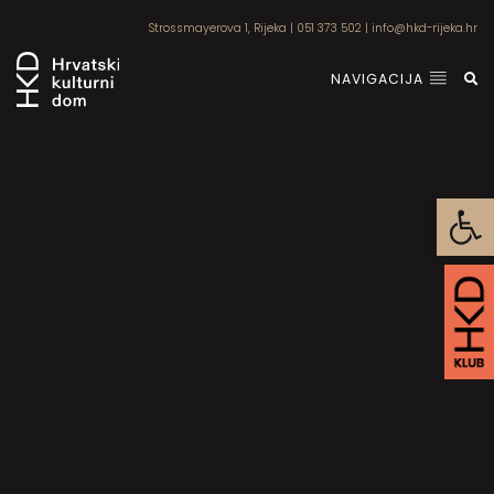
Strossmayerova 1, Rijeka
|
051 373 502
|
info@hkd-rijeka.hr
NAVIGACIJA
Open