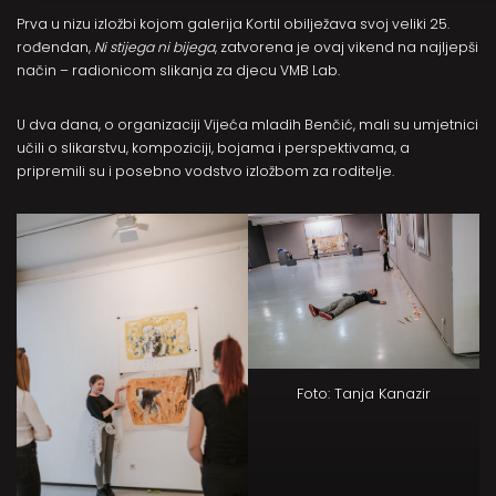
Prva u nizu izložbi kojom galerija Kortil obilježava svoj veliki 25.
rođendan,
Ni stijega ni bijega
, zatvorena je ovaj vikend na najljepši
način – radionicom slikanja za djecu VMB Lab.
U dva dana, o organizaciji Vijeća mladih Benčić, mali su umjetnici
učili o slikarstvu, kompoziciji, bojama i perspektivama, a
pripremili su i posebno vodstvo izložbom za roditelje.
Foto: Tanja Kanazir