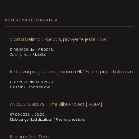
When autocomplete results are available use up and down arrows to review and en
AKTUALNA DOGAĐANJA
Vlasta Delimar: Riječani, provjerite jeste li živi
17.06.2026. do 14.08.2026.
Galerija Kortil
/
Izložba
Inkluzivni pregled programa u HKD-u u srpnju i kolovozu
01.07.2026. do 14.08.2026.
HKD
/
Inkluzivna najava
ANGELS’ ORDERS – The Rilke Project [IVONA]
07.09.2026. u 20:00
Molo Longo (kod dizalica)
/
Plesna predstava
Nije smešno, Žarko