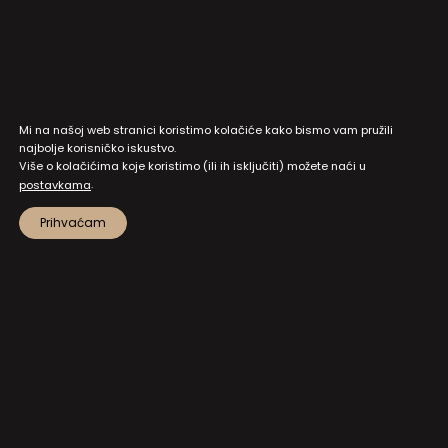
Mi na našoj web stranici koristimo kolačiće kako bismo vam pružili
najbolje korisničko iskustvo.
Više o kolačićima koje koristimo (ili ih isključiti) možete naći u
.
postavkama
Prihvaćam
MAPA STRANICA
PRISTUP INFORMACIJAMA I DOKUMENTI
ZAŠTITA OSOBNIH PODATAKA
NATJEČAJI I JAVNI POZIVI
POSTAVKE KOLAČIĆA
KONTAKT
NA VRH!