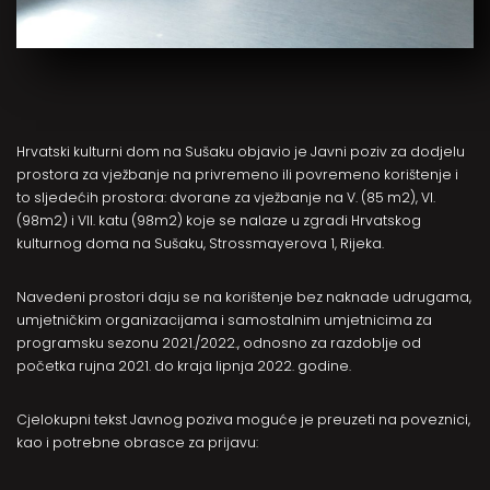
Hrvatski kulturni dom na Sušaku objavio je Javni poziv za dodjelu
prostora za vježbanje na privremeno ili povremeno korištenje i
to sljedećih prostora: dvorane za vježbanje na V. (85 m2), VI.
(98m2) i VII. katu (98m2) koje se nalaze u zgradi Hrvatskog
kulturnog doma na Sušaku, Strossmayerova 1, Rijeka.
Navedeni prostori daju se na korištenje bez naknade udrugama,
umjetničkim organizacijama i samostalnim umjetnicima za
programsku sezonu 2021./2022., odnosno za razdoblje od
početka rujna 2021. do kraja lipnja 2022. godine.
Cjelokupni tekst Javnog poziva moguće je preuzeti na poveznici,
kao i potrebne obrasce za prijavu: