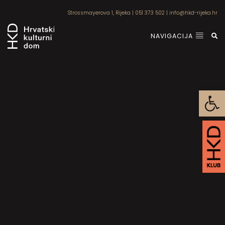
Strossmayerova 1, Rijeka
|
051 373 502
|
info@hkd-rijeka.hr
NAVIGACIJA
Open