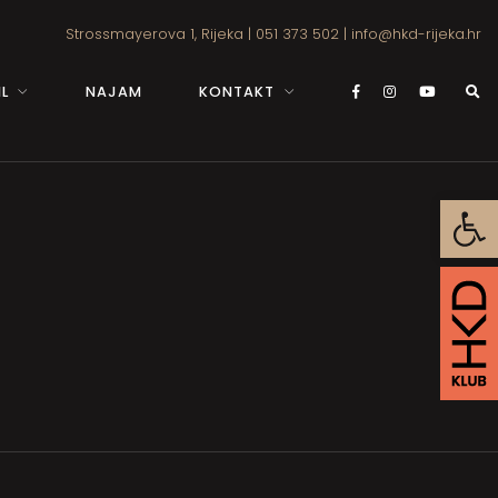
Strossmayerova 1, Rijeka
|
051 373 502
|
info@hkd-rijeka.hr
L
NAJAM
KONTAKT
Open