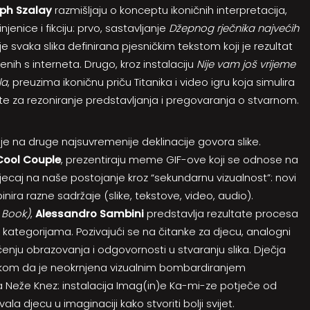
ph Szalay
razmišljaju o konceptu ikoničnih interpretacija,
injenice i fikciju: prvo, sastavljanje
Džepnog rječnika najvećih
 je svaka slika definirana pjesničkim tekstom koji je rezultat
ih s interneta. Drugo, kroz instalaciju
Nije vam još vrijeme
la
, preuzima ikoničnu priču Titanika i video igru koja simulira
e za rezoniranje predstavljanja i pregovaranja o stvarnom.
je na druge najsuvremenije deklinacije govora slike.
Cool Couple
, prezentiraju meme GIF-ove koji se odnose na
jecaj na naše postojanje kroz “sekundarnu vizualnost”: novi
nira razne sadržaje (slike, tekstove, video, audio).
 Book)
,
Alessandro Sambini
predstavlja rezultate procesa
kategorijama. Pozivajući se na čitanke za djecu, analogni
ačenju obrazovanja i odgovornosti u stvaranju slika. Dječja
kom da je neokrnjena vizualnim bombardiranjem
la Neže Knez: instalacija Imag(in)e Ka-mi-ze potječe od
vala djecu u imaginaciji kako stvoriti bolji svijet.