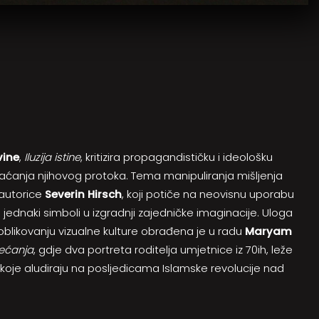
vine
,
Iluzija istine
, kritizira propagandističku i ideološku
vaćanja njihovog protoka. Tema manipuliranja mišljenja
 autorice
Severin Hirsch
, koji potiče na neovisnu uporabu
o jednaki simboli u izgradnji zajedničke imaginacije. Uloga
 u oblikovanju vizualne kulture obrađena je u radu
Maryam
jećanja
, gdje dva portreta roditelja umjetnice iz 70ih, leže
 koje aludiraju na posljedicama Islamske revolucije nad