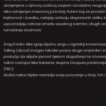
ukorijenjene u njihovoj osobnoj savjesti i istodobno reagiraju
slika namijenjen masovnoj potrošnji. Putem koji se provlači 
književnost i izvedbu, razbijaju izolaciju ekspresivnih oblika, 
uspostavljaju odnose između vizualnog svemira i drugih sr
tumačenja stvarnosti.
Znajući kako slike igraju ključnu ulogu u izgradnji konsenzusa
Talking (about) images također poziva druge umjetnike i inte
područja da uključe javnost tijekom događanja na otvorenju: u
nakon nastupa Nike Rukavine, skupina Discipula predstavlj
(TBC).
Izložba nakon Rijeke nastavlja svoje putovanje u Graz, Trst i 