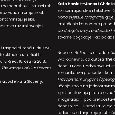
Kate Howlett-Jones
i
Christo
 na neprekinuti i virusni tok
kombinirajući slike i tekstove, č
kroz vizualnu umjetnost,
ikona svjetske fotografije
, gdje
kontaminiraju jezike,
izmiješanih komentara pronađen
edstava razumijevanja i
da dobijete svoja anđeoska kri
stvarne događaje, kao polazišt
 i raspodjeli moći u društvu,
Nadalje, izložba se usredotoču
lektualce iz različitih
Svakodnevno, od autora
The 
 Rijeci, 16. ožujka 2018.,
dane u tjednu, odražavajući ut
a
The Images of Our Dreams
komunikativni proces koji kombi
Pravopisnom knjigom (Spelling
naposljetku, u Sloveniju.
učenja stroja na jednostavnim 
ispisi postavljaju pitanja o zn
imaginacija – pod pretpostav
današnjice – u središtu je dje
radionice crtanja koja je uključi