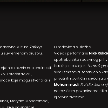
i masovne kulture
Talking
O radovima s izložbe:
lika u suvremenom društvu.
Video i performans
Nike Ruka
upotrebu slika i pasivnog prih
istražuje se u djelu
Lemmings
,
umjetnika raznih nacionalnosti i
slika i tekstova, zamišljenih ka
 koju predstavljaju,
privatnih i političkih sjećanja
snoće koje mogu stvoriti, ali i
Mohammadi
,
Prvi dio: Ikona s
na različitim pozadinama slika
njihovim životima.
ža Knez, Maryam Mohammadi,
ju slike najsnažnije