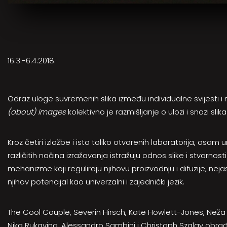
16.3.-6.4.2018.
Odraz uloge suvremenih slika između individualne svijesti 
(about) images
kolektivno je razmišljanje o ulozi i snazi s
Kroz četiri izložbe i isto toliko otvorenih laboratorija, osam 
različitih načina izražavanja istražuju odnos slike i stvarnosti
mehanizme koji reguliraju njihovu proizvodnju i difuzije, neja
njihov potencijal kao univerzalni i zajednički jezik.
The Cool Couple, Severin Hirsch, Kate Howlett-Jones, Ne
Nika Rukavina, Alessandro Sambini i Christoph Szalay obrađu