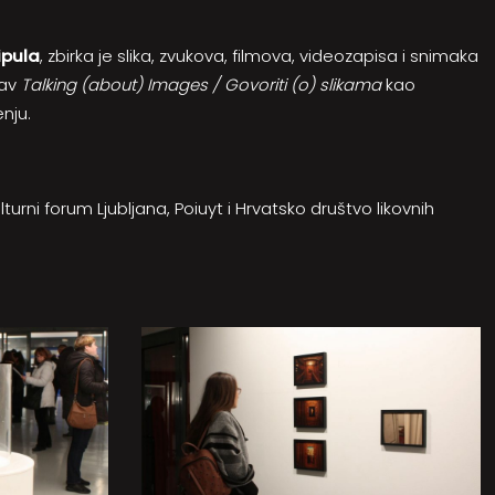
ipula
, zbirka je slika, zvukova, filmova, videozapisa i snimaka
tav
Talking (about) Images / Govoriti (o) slikama
kao
nju.
kulturni forum Ljubljana, Poiuyt i Hrvatsko društvo likovnih