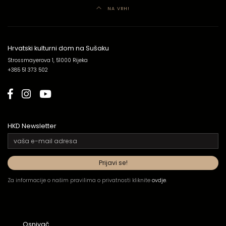
NA VRH!
Hrvatski kulturni dom na Sušaku
Strossmayerova 1, 51000 Rijeka
+385 51 373 502
HKD Newsletter
Za informacije o našim pravilima o privatnosti kliknite
ovdje
.
Osnivač