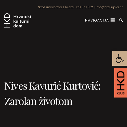
Strossmayerova 1, Rijeka
|
051 373 502
|
info@hkd-rijeka.hr
NAVIGACIJA
Open
Nives Kavurić Kurtović:
Zarolan životom