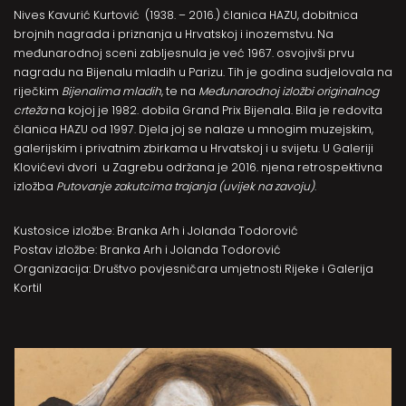
Nives Kavurić Kurtović (1938. – 2016.) članica HAZU, dobitnica
brojnih nagrada i priznanja u Hrvatskoj i inozemstvu. Na
međunarodnoj sceni zabljesnula je već 1967. osvojivši prvu
nagradu na Bijenalu mladih u Parizu. Tih je godina sudjelovala na
riječkim
Bijenalima mladih
, te na
Međunarodnoj izložbi originalnog
crteža
na kojoj je 1982. dobila Grand Prix Bijenala. Bila je redovita
članica HAZU od 1997. Djela joj se nalaze u mnogim muzejskim,
galerijskim i privatnim zbirkama u Hrvatskoj i u svijetu. U Galeriji
Klovićevi dvori u Zagrebu održana je 2016. njena retrospektivna
izložba
Putovanje zakutcima trajanja (uvijek na zavoju)
.
Kustosice izložbe: Branka Arh i Jolanda Todorović
Postav izložbe: Branka Arh i Jolanda Todorović
Organizacija: Društvo povjesničara umjetnosti Rijeke i Galerija
Kortil