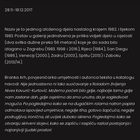
28.11.-18.12.2017.
Naziv je to jedinog izloženog djela nastalog krajem 1982. i tijekom
1983. Postav u galeriji jedinstvena je prilika vidjeti djelo u cijelosti
(dva svitka dužine preko 56 metara) koje je do sada bilo
izlagano u Zagrebu (1983. 1998. i 2016.), Rijeci (1984.), San Diegu
(1986.), Veneciji (2000.), Zadru (2003.), Splitu (2013.) i Zaboku
(2013/14.).
Branka Arh, povjesničarka umjetnosti i autorica teksta u katalogu
navodi:
Nije jednostavno ni lako suočavanje s
Roladom življenja
Nives Kavurić-Kurtović.
M
ožemo početi bilo gdje, najbolje tamo gdje
nam zastane dah, gdje osjetimo da smo unutra, da je sagledivost
moguća.
Pa pogledajmo
kako se na dugačkim rolama natron papira
odmotava i
spovijed umjetnice, negdje tiha, gotovo šapćuća, negdje
podrugljiva,
ironična,
ali uvijek duboko iskrena. Pogledajmo kako se
otvaraju
skriveni slojevi, kako se zapliću i raspliću razlozi postojanja i
najranjiviji ljudski prostori
.