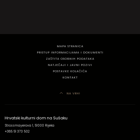
MAPA STRANICA
PRISTUP INFORMACIJAMA I DOKUMENTI
ZAŠTITA OSOBNIH PODATAKA
NATJEČAJI I JAVNI POZIVI
POSTAVKE KOLAČIĆA
KONTAKT
NA VRH!
Hrvatski kulturni dom na Sušaku
Strossmayerova 1, 51000 Rijeka
+385 51 373 502