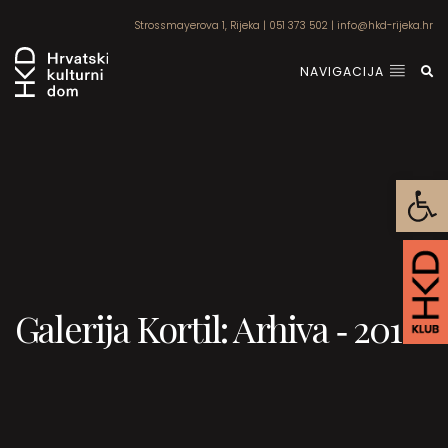
Strossmayerova 1, Rijeka
|
051 373 502
|
info@hkd-rijeka.hr
NAVIGACIJA
Open
Galerija Kortil: Arhiva ‐ 2018.