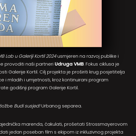
B Lab u Galeriji Kortil 2024
usmjeren na razvoj publike i
 će provoditi naši partneri
Udruga VMB
. Fokus ciklusa je
i Galerije Kortil. Cilj projekta je proširiti krug posjetitelja
e i mladih i umjetnosti, kroz kontinuirani program
rate godišnji program Galerije Kortil.
izložbe
Budi susjed!
Urbanog separea.
 zajednička marenda, ćakulati, prošetati Strossmayerovom
dati jedan poseban film s ekipom iz inkluzivnog projekta