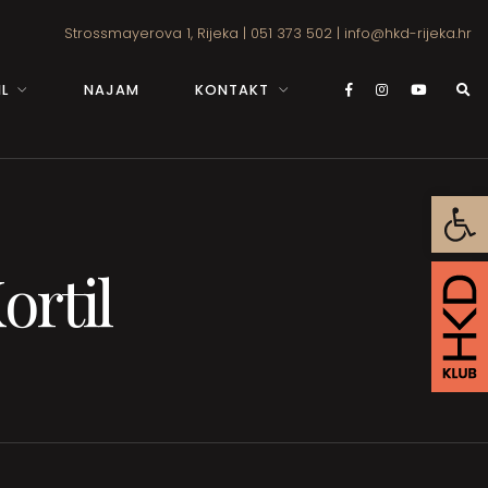
Strossmayerova 1, Rijeka
|
051 373 502
|
info@hkd-rijeka.hr
L
NAJAM
KONTAKT
Open
ortil