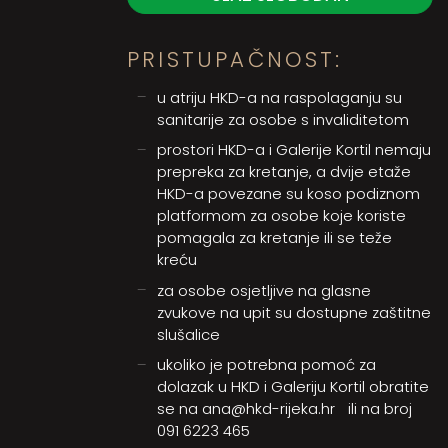
PRISTUPAČNOST:
u atriju HKD-a na raspolaganju su
sanitarije za osobe s invaliditetom
prostori HKD-a i Galerije Kortil nemaju
prepreka za kretanje, a dvije etaže
HKD-a povezane su koso podiznom
platformom za osobe koje koriste
pomagala za kretanje ili se teže
kreću
za osobe osjetljive na glasne
zvukove na upit su dostupne zaštitne
slušalice
ukoliko je potrebna pomoć za
dolazak u HKD i Galeriju Kortil obratite
se na
ana@hkd-rijeka.hr
ili na broj
091 6223 465