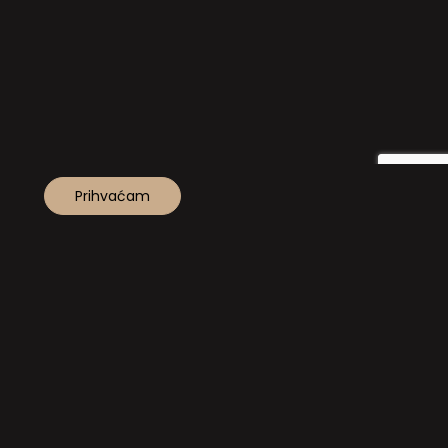
Prihvaćam
NA VRH!
KE KOLAČIĆA
KONTAKT
Uz potporu