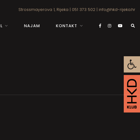
Strossmayerova 1, Rijeka
|
051 373 502
|
info@hkd-rijeka.hr
L
NAJAM
KONTAKT
Open