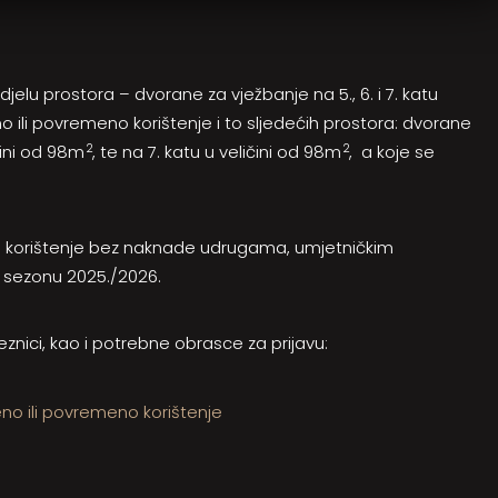
jelu prostora – dvorane za vježbanje na 5., 6. i 7. katu
ili povremeno korištenje i to sljedećih prostora: dvorane
2
2
ičini od 98m
, te na 7. katu u veličini od 98m
, a koje se
na korištenje bez naknade udrugama, umjetničkim
 sezonu 2025./2026.
nici, kao i potrebne obrasce za prijavu:
eno ili povremeno korištenje