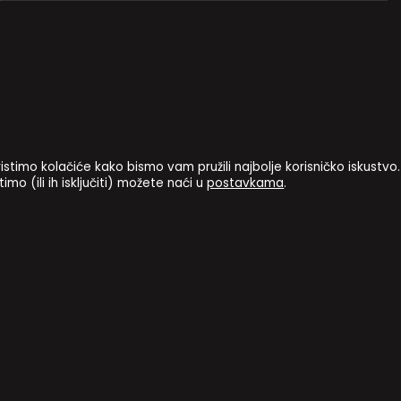
istimo kolačiće kako bismo vam pružili najbolje korisničko iskustvo.
imo (ili ih isključiti) možete naći u
.
postavkama
AŠTITA OSOBNIH PODATAKA
NATJEČAJI I JAVNI POZIVI
POSTAV
ter
Osnivač
o našim pravilima o privatnosti kliknite
ovdje
.