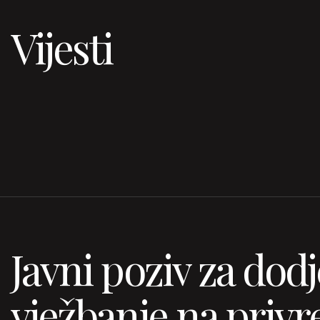
Vijesti
Javni poziv za dodj
vježbanje na privr