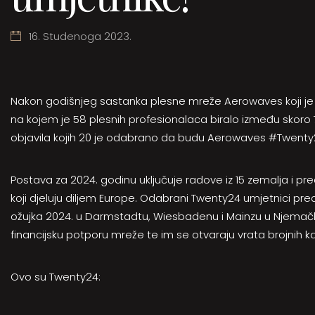
16. Studenoga 2023.
Nakon godišnjeg sastanka plesne mreže Aerowaves koji je 
na kojem je 58 plesnih profesionalaca biralo između skoro 
objavila kojih 20 je odabrano da budu Aerowaves #Twenty2
Postava za 2024. godinu uključuje radove iz 15 zemalja i pred
koji djeluju diljem Europe. Odabrani Twenty24 umjetnici pre
ožujka 2024. u Darmstadtu, Wiesbadenu i Mainzu u Njemačko
financijsku potporu mreže te im se otvaraju vrata brojnih ka
Ovo su Twenty24: