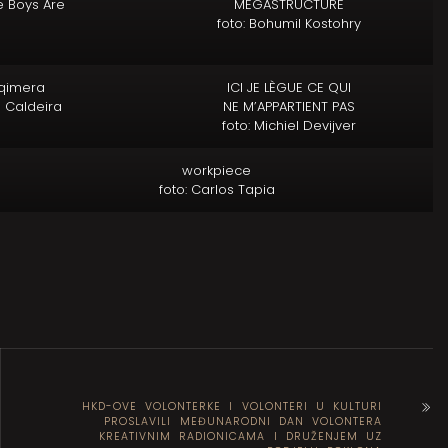
 Boys Are
MEGASTRUCTURE
foto: Bohumil Kostohry
qimera
ICI JE LÈGUE CE QUI
e Caldeira
NE M’APPARTIENT PAS
foto: Michiel Devijver
workpiece
foto: Carlos Tapia
HKD-OVE VOLONTERKE I VOLONTERI U KULTURI
PROSLAVILI MEĐUNARODNI DAN VOLONTERA
KREATIVNIM RADIONICAMA I DRUŽENJEM UZ