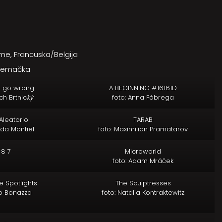
me, Francuska/Belgija
Njemačka
s go wrong
A BEGINNING #16161D
ch Brtnic
ký
foto: Anna Fàbrega
Aleatorio
TARAB
nda Montiel
foto: Maximilian Pramatarov
 8 7
Microworld
foto: Adam Mráček
e Spotlights
The Sculptresses
io Bonazza
foto: Natalia Kontraktewitz