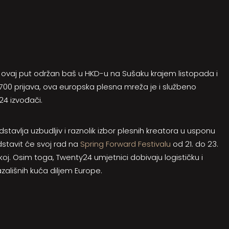
ovaj put održan baš u HKD-u na Sušaku krajem listopada i
700 prijava, ova europska plesna mreža je i službeno
4 izvođači.
stavlja uzbudljiv i raznolik izbor plesnih kreatora u usponu
dstavit će svoj rad na
Spring Forward Festivalu
od 21. do 23.
j. Osim toga, Twenty24 umjetnici dobivaju logističku i
zališnih kuća diljem Europe.