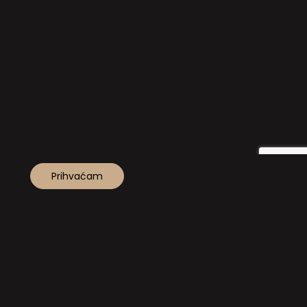
Prihvaćam
NA VRH!
KE KOLAČIĆA
KONTAKT
Uz potporu