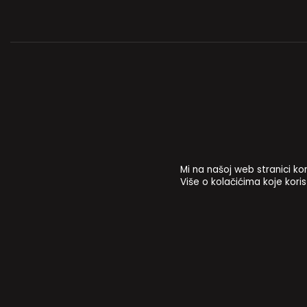
Mi na našoj web stranici kor
Više o kolačićima koje korist
MAPA STRANICA
PRISTUP INFORMACIJAMA I DOKUMENTI
Z
Hrvatski kulturni dom na Sušaku
HKD Newslet