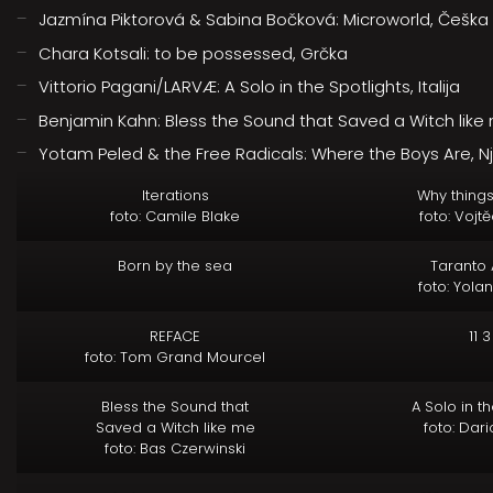
Jazmína Piktorová & Sabina Bočková: Microworld, Češka
Chara Kotsali: to be possessed, Grčka
Vittorio Pagani/LARVÆ: A Solo in the Spotlights, Italija
Benjamin Kahn: Bless the Sound that Saved a Witch like 
Yotam Peled & the Free Radicals: Where the Boys Are, 
Iterations
Why thing
foto: Camile Blake
foto: Vojtě
Born by the sea
Taranto 
foto: Yola
REFACE
11 3
foto: Tom Grand Mourcel
Bless the Sound that
A Solo in th
Saved a Witch like me
foto: Dar
foto: Bas Czerwinski