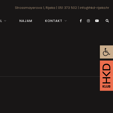
Strossmayerova 1, Rijeka
|
051 373 502
|
info@hkd-rijeka.hr
L
NAJAM
KONTAKT
Open