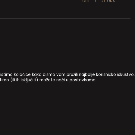
PODJELU POKLONA
istimo kolačiće kako bismo vam pružili najbolje korisničko iskustvo.
imo (ili ih isključiti) možete naći u
.
postavkama
AŠTITA OSOBNIH PODATAKA
NATJEČAJI I JAVNI POZIVI
POSTAV
ter
Osnivač