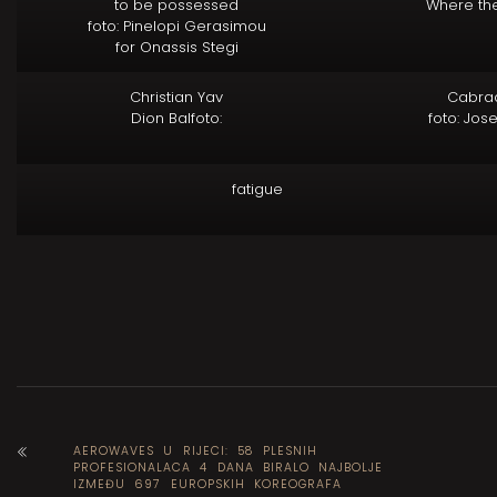
to be possessed
Where the
foto: Pinelopi Gerasimou
for Onassis Stegi
Christian Yav
Cabra
Dion Balfoto:
foto: Jos
fatigue
AEROWAVES U RIJECI: 58 PLESNIH
PROFESIONALACA 4 DANA BIRALO NAJBOLJE
IZMEĐU 697 EUROPSKIH KOREOGRAFA