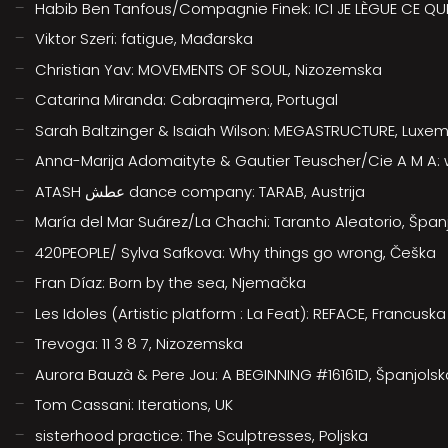
Habib Ben Tanfous/Compagnie Finek: ICI JE LÈGUE CE QUI 
Viktor Szeri: fatigue, Mađarska
Christian Yav: MOVEMENTS OF SOUL, Nizozemska
Catarina Miranda: Cabraqimera, Portugal
Sarah Baltzinger & Isaiah Wilson: MEGASTRUCTURE, Lux
Anna-Marija Adomaityte & Gautier Teuscher/Cie A M A: w
ATASH عطش dance company: TARAB, Austrija
María del Mar Suárez/La Chachi: Taranto Aleatorio, Špan
420PEOPLE/ Sylva Safkova: Why things go wrong, Češka
Fran Díaz: Born by the sea, Njemačka
Les Idoles (Artistic platform : La Feat): REFACE, Francuska
Trevoga: 11 3 8 7, Nizozemska
Aurora Bauzà & Pere Jou: A BEGINNING #16161D, Španjolsk
Tom Cassani: Iterations, UK
sisterhood practice: The Sculptresses, Poljska