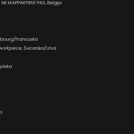
NE M’APPARTIENT PAS, Belgija
embourg/Francuska
orkpiece, Švicarska/Litva
jolska
a