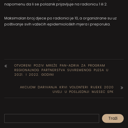
napomenu da li se polaznik prijavljuje na radionicu 1 ili 2.
Maksimalan broj djece po radionici je 10, a organizirane su uz
poštivanje svih važećih epidemioloških mjera i preporuka.
OTVORENI POZIV MREŽE PAN-ADRIA ZA PROGRAM
REGIONALNOG PARTNERSTVA SUVREMENOG PLESA U
2021. I 2022. GODINI
AKCIJOM DARIVANJA KRVI VOLONTERI RIJEKE 2020
UVELI U POSLJEDNJI MJESEC EPK
Pretraga
Traži
When autocomplete results are available use up and down arrows to review and en