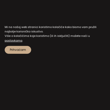
Mi na našoj web stranici koristimo kolačiće kako bismo vam pružili
najbolje korisničko iskustvo.
Više o kolačićima koje koristimo (ili ih isključiti) možete naći u
.
postavkama
Prihvaćam
MAPA STRANICA
PRISTUP INFORMACIJAMA I DOKUMENTI
ZAŠTITA OSOBNIH PODATAKA
NATJEČAJI I JAVNI POZIVI
POSTAVKE KOLAČIĆA
KONTAKT
NA VRH!