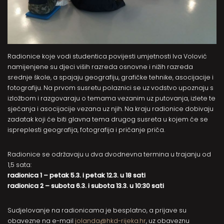
Radionice koje vodi studentica povijesti umjetnosti Iva Volović
namijenjene su djeci viših razreda osnovne i nižih razreda
srednje škole, a spajaju geografiju, grafičke tehnike, asocijacije i
fotografiju. Na prvom susretu polaznici se uz vodstvo upoznaju s
izložbom i razgovaraju o temama vezanim uz putovanja, izlete te
sjećanja i asocijacije vezana uz njih. Na kraju radionice dobivaju
zadatak koji će biti glavna tema drugog susreta u kojem će se
ispreplesti geografija, fotografija i pričanje priča.
Radionice se održavaju u dva dvodnevna termina u trajanju od
1,5 sata:
radionica 1 – petak 5.3. i petak 12.3. u 18 sati
radionica 2 – subota 6.3. i subota 13.3. u 10:30 sati
Sudjelovanje na radionicama je besplatno, a prijave su
obavezne na e-mail
jolanda@hkd-rijeka.hr
, uz obaveznu