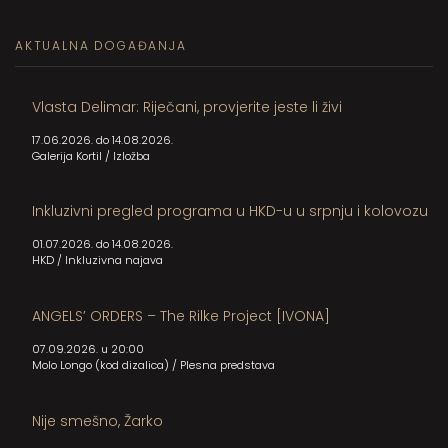
AKTUALNA DOGAĐANJA
Vlasta Delimar: Riječani, provjerite jeste li živi
17.06.2026. do 14.08.2026.
Galerija Kortil
/
Izložba
Inkluzivni pregled programa u HKD-u u srpnju i kolovozu
01.07.2026. do 14.08.2026.
HKD
/
Inkluzivna najava
ANGELS’ ORDERS – The Rilke Project [IVONA]
07.09.2026. u 20:00
Molo Longo (kod dizalica)
/
Plesna predstava
Nije smešno, Žarko