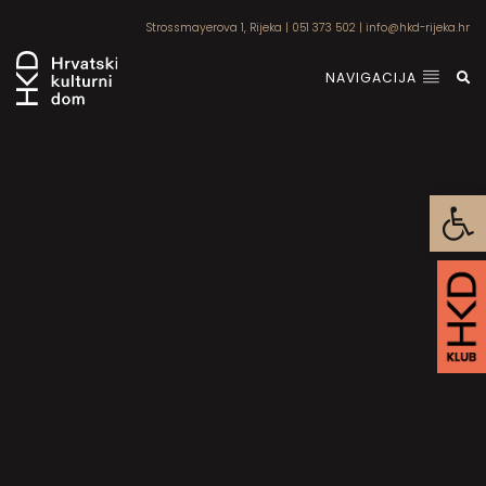
Strossmayerova 1, Rijeka
|
051 373 502
|
info@hkd-rijeka.hr
NAVIGACIJA
Open