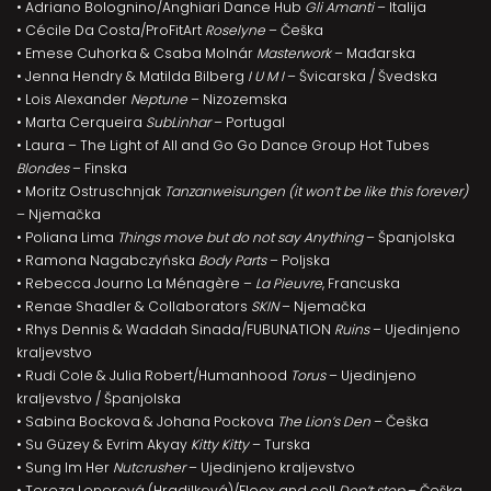
• Adriano Bolognino/Anghiari Dance Hub
Gli Amanti
– Italija
• Cécile Da Costa/ProFitArt
Roselyne
– Češka
• Emese Cuhorka & Csaba Molnár
Masterwork
– Mađarska
• Jenna Hendry & Matilda Bilberg
I U M I
– Švicarska / Švedska
• Lois Alexander
Neptune
– Nizozemska
• Marta Cerqueira
SubLinhar
– Portugal
• Laura – The Light of All and Go Go Dance Group Hot Tubes
Blondes
– Finska
• Moritz Ostruschnjak
Tanzanweisungen (it won’t be like this forever)
– Njemačka
• Poliana Lima
Things move but do not say Anything
– Španjolska
• Ramona Nagabczyńska
Body Parts
– Poljska
• Rebecca Journo La Ménagère –
La Pieuvre
, Francuska
• Renae Shadler & Collaborators
SKIN
– Njemačka
• Rhys Dennis & Waddah Sinada/FUBUNATION
Ruins
– Ujedinjeno
kraljevstvo
• Rudi Cole & Julia Robert/Humanhood
Torus
– Ujedinjeno
kraljevstvo / Španjolska
• Sabina Bockova & Johana Pockova
The Lion’s Den
– Češka
• Su Güzey & Evrim Akyay
Kitty Kitty
– Turska
• Sung Im Her
Nutcrusher
– Ujedinjeno kraljevstvo
• Tereza Lenerová (Hradilková)/Floex and coll
Don’t stop
– Češka