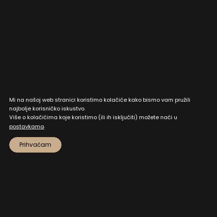
Mi na našoj web stranici koristimo kolačiće kako bismo vam pružili
najbolje korisničko iskustvo.
Više o kolačićima koje koristimo (ili ih isključiti) možete naći u
.
postavkama
Prihvaćam
MAPA STRANICA
PRISTUP INFORMACIJAMA I DOKUMENTI
ZAŠTITA OSOBNIH PODATAKA
NATJEČAJI I JAVNI POZIVI