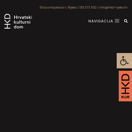
Strossmayerova 1, Rijeka
|
051 373 502
|
info@hkd-rijeka.hr
NAVIGACIJA
Open