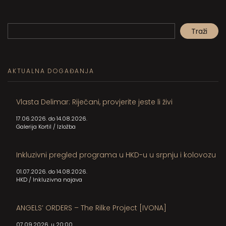
Pretraga
Traži
When autocomplete results are available use up and down arrows to review and en
AKTUALNA DOGAĐANJA
Vlasta Delimar: Riječani, provjerite jeste li živi
17.06.2026. do 14.08.2026.
Galerija Kortil
/
Izložba
Inkluzivni pregled programa u HKD-u u srpnju i kolovozu
01.07.2026. do 14.08.2026.
HKD
/
Inkluzivna najava
ANGELS’ ORDERS – The Rilke Project [IVONA]
07.09.2026. u 20:00