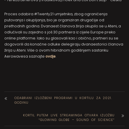
Proces odabira #Twenty21 umjetnika, zbog ograničenja
putovanja i okupljanja, bio je organiziran drugačije od
prethodnih godina. Dvanaest članova žirija okupilo se u Ateni, a
odlučivali su zajedno s još 30 partnera iz cijele Europe preko
online platforme. Iako su glasovali kao i obično, partneri su se
dogovorili da konačne odluke delegiraju dvanaestorici članova
žirija u Ateni. Više o ovom hibridnom godišnjem sastanku
Aerowavesa saznajte
ovdje
.
ODABRANI IZLOŽBENI PROGRAMI U KORTILU ZA 2021.
GODINU
KORTIL PUTEM LIVE STREAMINGA OTVARA IZLOŽBU
“GLOWING GLOBE – SOUND OF SCIENCE”