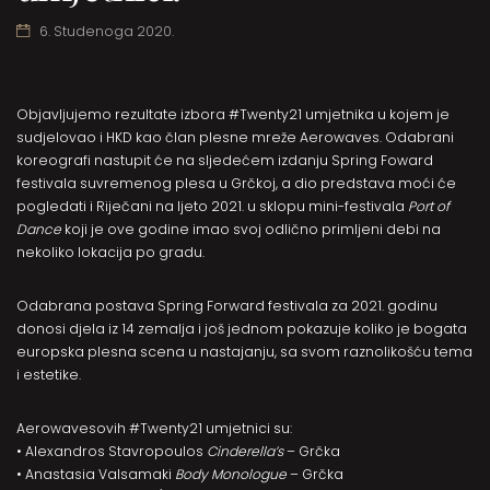
6. Studenoga 2020.
Objavljujemo rezultate izbora #Twenty21 umjetnika u kojem je
sudjelovao i HKD kao član plesne mreže Aerowaves. Odabrani
koreografi nastupit će na sljedećem izdanju Spring Foward
festivala suvremenog plesa u Grčkoj, a dio predstava moći će
pogledati i Riječani na ljeto 2021. u sklopu mini-festivala
Port of
Dance
koji je ove godine imao svoj odlično primljeni debi na
nekoliko lokacija po gradu.
Odabrana postava Spring Forward festivala za 2021. godinu
donosi djela iz 14 zemalja i još jednom pokazuje koliko je bogata
europska plesna scena u nastajanju, sa svom raznolikošću tema
i estetike.
Aerowavesovih #Twenty21 umjetnici su:
• Alexandros Stavropoulos
Cinderella’s
– Grčka
• Anastasia Valsamaki
Body Monologue
– Grčka