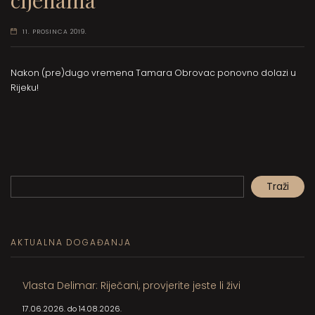
11. PROSINCA 2019.
Nakon (pre)dugo vremena Tamara Obrovac ponovno dolazi u
Rijeku!
Pretraga
Traži
When autocomplete results are available use up and down arrows to review and en
AKTUALNA DOGAĐANJA
Vlasta Delimar: Riječani, provjerite jeste li živi
17.06.2026. do 14.08.2026.