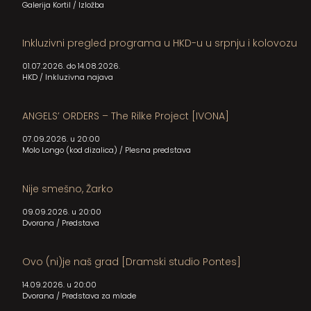
Galerija Kortil
/
Izložba
Inkluzivni pregled programa u HKD-u u srpnju i kolovozu
01.07.2026. do 14.08.2026.
HKD
/
Inkluzivna najava
ANGELS’ ORDERS – The Rilke Project [IVONA]
07.09.2026. u 20:00
Molo Longo (kod dizalica)
/
Plesna predstava
Nije smešno, Žarko
09.09.2026. u 20:00
Dvorana
/
Predstava
Ovo (ni)je naš grad [Dramski studio Pontes]
14.09.2026. u 20:00
Dvorana
/
Predstava za mlade