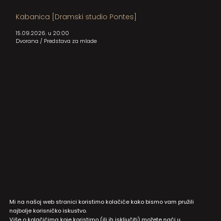
Kabanica [Dramski studio Pontes]
15.09.2026. u 20:00
Dvorana
/
Predstava za mlade
Mi na našoj web stranici koristimo kolačiće kako bismo vam pružili
najbolje korisničko iskustvo.
Više o kolačićima koje koristimo (ili ih isključiti) možete naći u