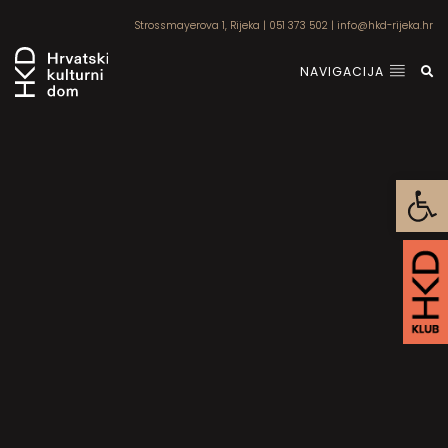
Strossmayerova 1, Rijeka
|
051 373 502
|
info@hkd-rijeka.hr
NAVIGACIJA
Open