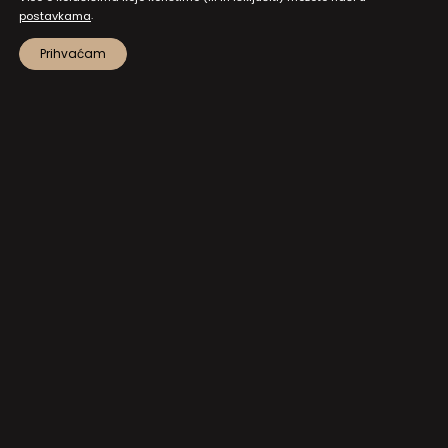
.
postavkama
Prihvaćam
MAPA STRANICA
PRISTUP INFORMACIJAMA I DOKUMENTI
ZAŠTITA OSOBNIH PODATAKA
NATJEČAJI I JAVNI POZIVI
POSTAVKE KOLAČIĆA
KONTAKT
NA VRH!
Hrvatski kulturni dom na Sušaku
Strossmayerova 1, 51000 Rijeka
+385 51 373 502