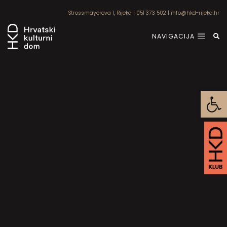
Strossmayerova 1, Rijeka
|
051 373 502
|
info@hkd-rijeka.hr
NAVIGACIJA
Open