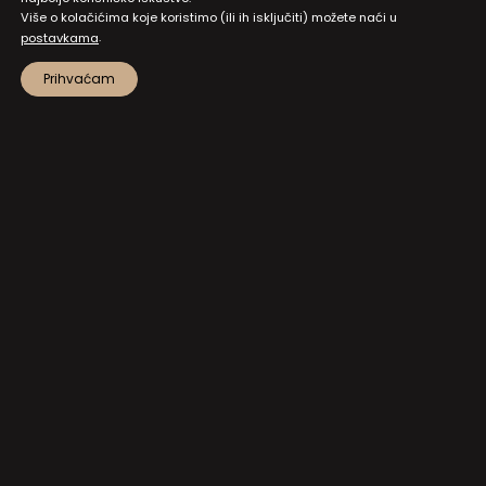
Više o kolačićima koje koristimo (ili ih isključiti) možete naći u
.
postavkama
Prihvaćam
MAPA STRANICA
PRISTUP INFORMACIJAMA I DOKUMENTI
ZAŠTITA OSOBNIH PODATAKA
NATJEČAJI I JAVNI POZIVI
POSTAVKE KOLAČIĆA
KONTAKT
NA VRH!
Hrvatski kulturni dom na Sušaku
Strossmayerova 1, 51000 Rijeka
+385 51 373 502