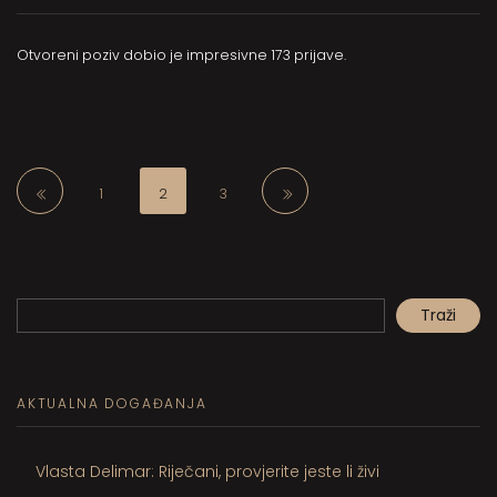
Otvoreni poziv dobio je impresivne 173 prijave.
1
2
3
Pretraga
Traži
When autocomplete results are available use up and down arrows to review and en
AKTUALNA DOGAĐANJA
Vlasta Delimar: Riječani, provjerite jeste li živi