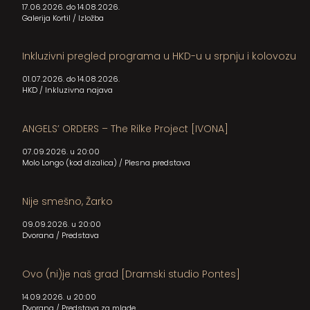
17.06.2026. do 14.08.2026.
Galerija Kortil
/
Izložba
Inkluzivni pregled programa u HKD-u u srpnju i kolovozu
01.07.2026. do 14.08.2026.
HKD
/
Inkluzivna najava
ANGELS’ ORDERS – The Rilke Project [IVONA]
07.09.2026. u 20:00
Molo Longo (kod dizalica)
/
Plesna predstava
Nije smešno, Žarko
09.09.2026. u 20:00
Dvorana
/
Predstava
Ovo (ni)je naš grad [Dramski studio Pontes]
14.09.2026. u 20:00
Dvorana
/
Predstava za mlade