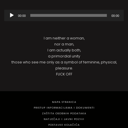
Reproduktor
00:00
00:00
audiozapisa
I am neither a woman,
nor a man,
I am actually both,
a primordial unity
those who see me only as a symbol of feminine, physical,
pleasure.
FUCK OFF
MAPA STRANICA
PRISTUP INFORMACIJAMA I DOKUMENTI
ZAŠTITA OSOBNIH PODATAKA
NATJEČAJI I JAVNI POZIVI
POSTAVKE KOLAČIĆA