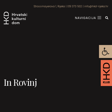
Strossmayerova 1, Rijeka
|
051 373 502
|
info@hkd-rijeka.hr
NAVIGACIJA
Open
In Rovinj