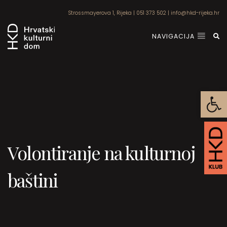
Strossmayerova 1, Rijeka
|
051 373 502
|
info@hkd-rijeka.hr
NAVIGACIJA
Open
Volontiranje na kulturnoj
baštini