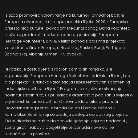
Izložba promovira volontiranje na kulturnoj i prirodnoj baštini
Europe, a otvorena je u sklopu projekta Rijeka 2020 – Europska
prijestolnica kulture i povodom Međunarodnog Dana volontera.
Izložbu u produkciji međunarodne organizacije European
Heritage Volunteers, čini 18 velikih panoa s opisima projekata
volontiranja širom Europe, u Hrvatskoj, Finskoj, Rusiji, Portugalu,
Španjolskoj, Albaniji, Armeniji i Slovačkoj.
Hrvatska je zastupljena s radionicom planiranja koju je
organizacija European Heritage Volunteers održala u Rijeci, kao
dio projekta “Turistička valorizacija reprezentativnih spomenika
industrijske baštine u Rijeci”. Program je uključivao stvaranje
novih turističkih ruta, uz prijedloge aktivnosti o podizanju svijesti o
vrijednosti kulturne baštine. Osnovna ideja bila je pronaći
inovativne interpretacije broda Galeb i Palače šećera u
Kompleksu Benčić, koji se uređuju u sklopu europskog projekta.
Od sudionika se tražilo da ponude rješenja koja će nadahnuti,
zaintrigirati i zabaviti posjetitelje te ponuditi nove oblike
tumačenja tih prostora.