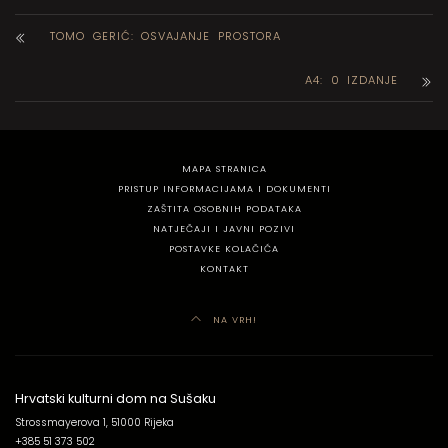
TOMO GERIĆ: OSVAJANJE PROSTORA
A4: 0 IZDANJE
MAPA STRANICA
PRISTUP INFORMACIJAMA I DOKUMENTI
ZAŠTITA OSOBNIH PODATAKA
NATJEČAJI I JAVNI POZIVI
POSTAVKE KOLAČIĆA
KONTAKT
NA VRH!
Hrvatski kulturni dom na Sušaku
Strossmayerova 1, 51000 Rijeka
+385 51 373 502