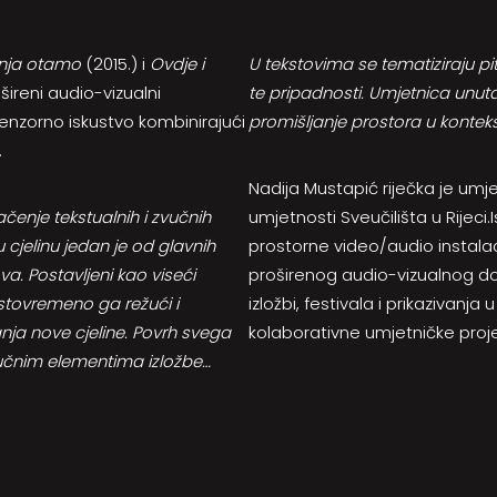
etnja otamo
(2015.) i
Ovdje i
U tekstovima se tematiziraju pi
ošireni audio-vizualni
te pripadnosti. Umjetnica unutar
enzorno iskustvo kombinirajući
promišljanje prostora u konteks
.
Nadija Mustapić riječka je umje
lačenje tekstualnih i zvučnih
umjetnosti Sveučilišta u Rijec
 cjelinu jedan je od glavnih
prostorne video/audio instalac
a. Postavljeni kao viseći
proširenog audio-vizualnog do
, istovremeno ga režući i
izložbi, festivala i prikazivanj
anja nove cjeline. Povrh svega
kolaborativne umjetničke proj
zvučnim elementima izložbe…