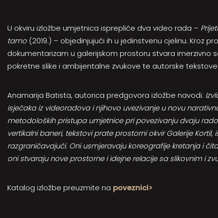
U okviru izložbe umjetnica isprepliće dva video rada –
Prij
tamo
(2019.) – objedinjujući ih u jedinstvenu cjelinu. Kroz pr
dokumentarizam u galerijskom prostoru stvara imerzivno s
pokretne slike i ambijentalne zvukove te autorske tekstove
Anamarija Batista, autorica predgovora izložbe navodi:
Izv
isječaka iz videoradova i njihovo uvezivanje u novu narativnu
metodoloških pristupa umjetnice pri povezivanju dvaju radov
vertikalni baneri, tekstovi prate prostorni okvir Galerije Kortil
razgraničavajući. Oni usmjeravaju koreografije kretanja i čit
oni stvaraju nove prostorne i idejne relacije sa slikovnim i 
Katalog izložbe preuzmite na
poveznici>