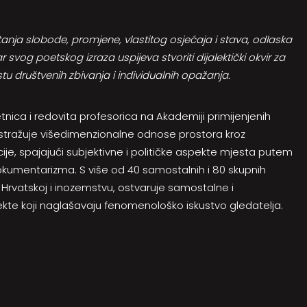
tanja slobode, promjene, vlastitog osjećaja i stava, odlaska
 svog poetskog izraza uspijeva stvoriti dijalektički okvir za
tu društvenih zbivanja i individualnih opažanja.
tnica i redovita profesorica na Akademiji primijenjenih
i.Istražuje višedimenzionalne odnose prostora kroz
ije, spajajući subjektivne i političke aspekte mjesta putem
kumentarizma. S više od 40 samostalnih i 80 skupnih
a u Hrvatskoj i inozemstvu, ostvaruje samostalne i
ekte koji naglašavaju fenomenološko iskustvo gledatelja.