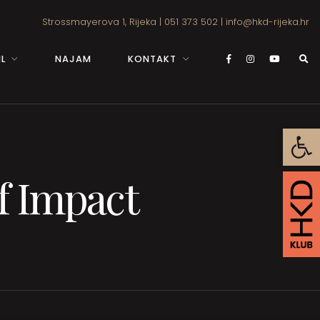
Strossmayerova 1, Rijeka
|
051 373 502
|
info@hkd-rijeka.hr
L
NAJAM
KONTAKT
Open
of Impact