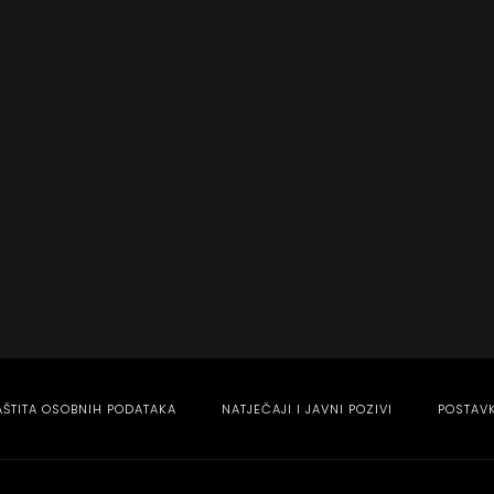
AŠTITA OSOBNIH PODATAKA
NATJEČAJI I JAVNI POZIVI
POSTAV