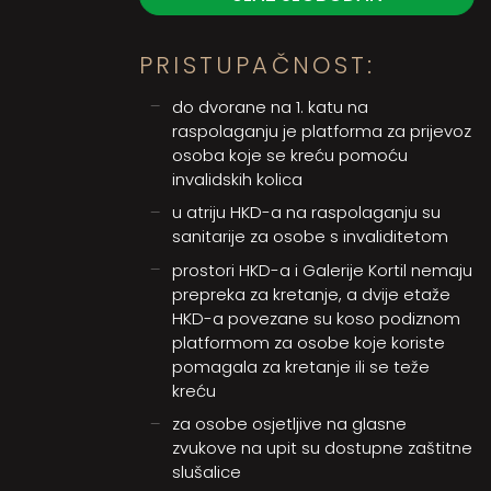
PRISTUPAČNOST:
do dvorane na 1. katu na
raspolaganju je platforma za prijevoz
osoba koje se kreću pomoću
invalidskih kolica
u atriju HKD-a na raspolaganju su
sanitarije za osobe s invaliditetom
prostori HKD-a i Galerije Kortil nemaju
prepreka za kretanje, a dvije etaže
HKD-a povezane su koso podiznom
platformom za osobe koje koriste
pomagala za kretanje ili se teže
kreću
za osobe osjetljive na glasne
zvukove na upit su dostupne zaštitne
slušalice