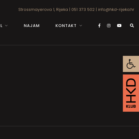
Strossmayerova 1, Rijeka
|
051 373 502
|
info@hkd-rijeka.hr
L
NAJAM
KONTAKT
Open