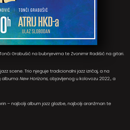
Tonči Grabušić na bubnjevima te Zvonimir Radišić na gitari.
jazz scene. Trio njeguje tradicionalni jazz izričaj, a na
og albuma
New Horizons
, objavljenog u kolovozu 2022., a
rin – najbolji album jazz glazbe, najbolji aranžman te