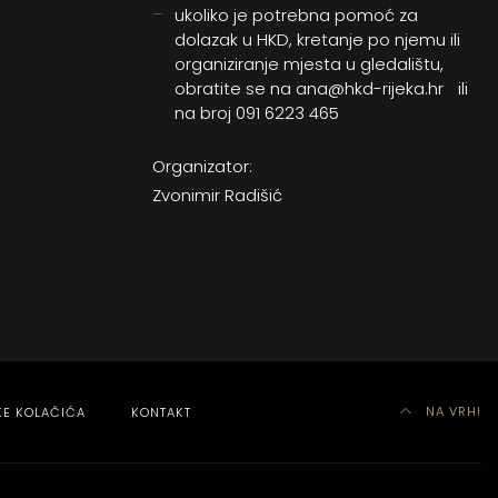
ukoliko je potrebna pomoć za
dolazak u HKD, kretanje po njemu ili
organiziranje mjesta u gledalištu,
obratite se na
ana@hkd-rijeka.hr
ili
na broj
091 6223 465
Organizator:
Zvonimir Radišić
NA VRH!
KE KOLAČIĆA
KONTAKT