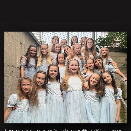
Plesna produkcija obuhvaća niz koreografija različitih stilova –