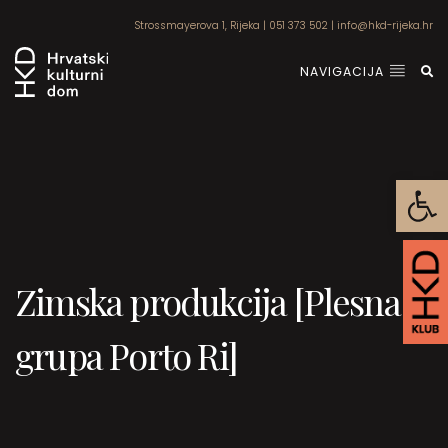
Strossmayerova 1, Rijeka
|
051 373 502
|
info@hkd-rijeka.hr
NAVIGACIJA
Open
Zimska produkcija [Plesna
grupa Porto Ri]