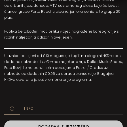
od urbanih, jazz dancea, MTV, suvremenog plesa koje će izvesti
članovi grupe Porto Ri, od cicibana, juniora, seniora te grupa 25
plus.
Publika će također imati priliku vidjeti nagrađene koreografije s
raznih natjecanja održanih ove jeseni.
Ulaznice po cijeni od €10 moguće je kupiti na blagajni HKD-a bez
dodatne naknade ili
online
na
mojekarte.hr
, u Dallas Music Shopu,
Foto Reviji te na benzinskim postajama Petrol / Crodux uz
naknadu od dodatnih €0,95 za obradu transakcije. Blagajna
HKD-a otvorena je sat vremena prije programa.
INFO
DOGAĐANJE JE ZAVRŠILO