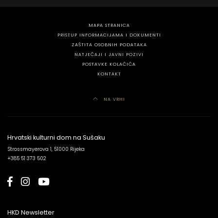
MAPA STRANICA
PRISTUP INFORMACIJAMA I DOKUMENTI
ZAŠTITA OSOBNIH PODATAKA
NATJEČAJI I JAVNI POZIVI
POSTAVKE KOLAČIĆA
KONTAKT
NA VRH!
Hrvatski kulturni dom na Sušaku
Strossmayerova 1, 51000 Rijeka
+385 51 373 502
HKD Newsletter