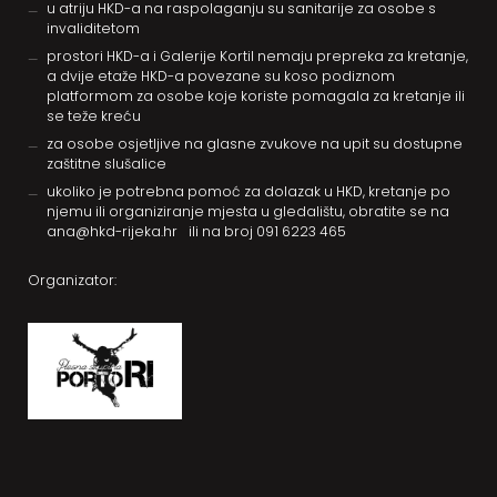
u atriju HKD-a na raspolaganju su sanitarije za osobe s
invaliditetom
prostori HKD-a i Galerije Kortil nemaju prepreka za kretanje,
a dvije etaže HKD-a povezane su koso podiznom
platformom za osobe koje koriste pomagala za kretanje ili
se teže kreću
za osobe osjetljive na glasne zvukove na upit su dostupne
zaštitne slušalice
ukoliko je potrebna pomoć za dolazak u HKD, kretanje po
njemu ili organiziranje mjesta u gledalištu, obratite se na
ana@hkd-rijeka.hr
ili na broj
091 6223 465
Organizator: