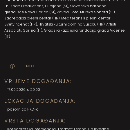
En–Knap Productions, Ljubljana (SI), Slovensko narodno
gledališče Nova Gorica (SI), Zavod Flota, Murska Sobota (SI),
Zagrebački plesni centar (HR), Mediteranski plesni centar
Svetvinčenat (HR), Hrvatski kulturni dom na Sušaku (HR), Artisti
Associati, Gorizia (IT), Gradska kazališna fundacija grada Vicenze
(IT)
INFO
VRIJEME DOGAĐANJA:
17.09.2026. u 20:00
LOKACIJA DOGAĐANJA:
pozornica HKD-a
VRSTA DOGAĐANJA:
Koreografska intervencija u formatu stand-up izvedbe