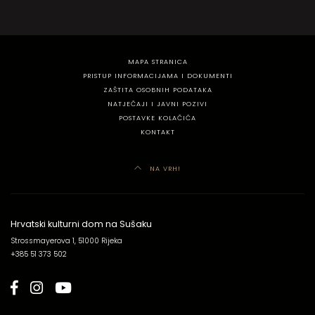
MAPA STRANICA
PRISTUP INFORMACIJAMA I DOKUMENTI
ZAŠTITA OSOBNIH PODATAKA
NATJEČAJI I JAVNI POZIVI
POSTAVKE KOLAČIĆA
KONTAKT
NA VRH!
Hrvatski kulturni dom na Sušaku
Strossmayerova 1, 51000 Rijeka
+385 51 373 502