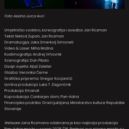
Foto: Asiana Jurca Avci
Umjetničko vodstvo, koreografija i izvedba: Jan Rozman
Tekst: Metod Zupan, Jan Rozman
Dramaturgija: Jaka Smerkolj Simoneti
Video & Laser: Miha Možina
Kostimografija: Andrej Vrhovnik
Scenografija: Dan Pikalo
Dizajn svjetla: Aljaž Zaletel
Glazba: Veronika Černe
Grafička priprema: Gregor Kocjančič
Izvršna produkcija: Luka T. Zagoričnik
Produkcija: Emanat
Koprodukcija: Cankarjev dom, Pan-Adria
Financijska podrška: Grad Ljubljana, Ministarstvo kulture Republike
Slovenije
Wetware
Jana Rozmana odabrana je kao najbolja produkcija
Pan-Adria mreže u sezoni 2025./26. Partneri ove plesne mreže su: