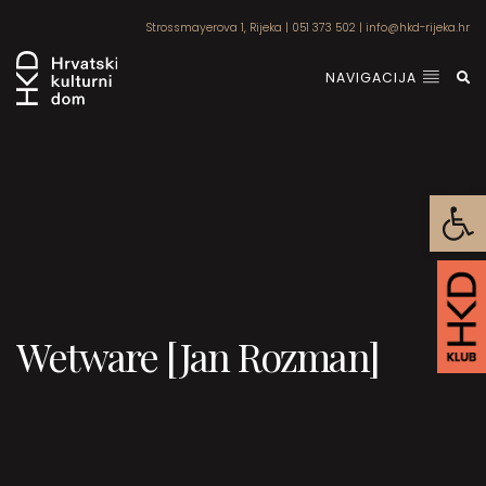
Strossmayerova 1, Rijeka
|
051 373 502
|
info@hkd-rijeka.hr
NAVIGACIJA
Open
Wetware [Jan Rozman]