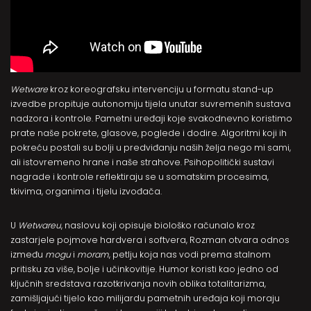
Wetware
kroz koreografsku intervenciju u formatu stand-up
izvedbe propituje autonomiju tijela unutar suvremenih sustava
nadzora i kontrole. Pametni uređaji koje svakodnevno koristimo
prate naše pokrete, glasove, poglede i dodire. Algoritmi koji ih
pokreću postali su bolji u predviđanju naših želja nego mi sami,
ali istovremeno hrane i naše strahove. Psihopolitički sustavi
nagrade i kontrole reflektiraju se u somatskim procesima,
tkivima, organima i tijelu izvođača.
U
Wetwareu
, naslovu koji opisuje biološko računalo kroz
zastarjele pojmove hardvera i softvera, Rozman otvara odnos
između
mogu
i
moram
, petlju koja nas vodi prema stalnom
pritisku za više, bolje i učinkovitije. Humor koristi kao jedno od
ključnih sredstava razotkrivanja novih oblika totalitarizma,
zamišljajući tijelo kao milijardu pametnih uređaja koji moraju