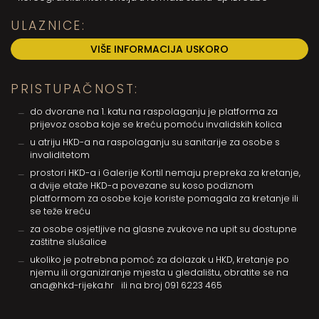
ULAZNICE:
VIŠE INFORMACIJA USKORO
PRISTUPAČNOST:
do dvorane na 1. katu na raspolaganju je platforma za
prijevoz osoba koje se kreću pomoću invalidskih kolica
u atriju HKD-a na raspolaganju su sanitarije za osobe s
invaliditetom
prostori HKD-a i Galerije Kortil nemaju prepreka za kretanje,
a dvije etaže HKD-a povezane su koso podiznom
platformom za osobe koje koriste pomagala za kretanje ili
se teže kreću
za osobe osjetljive na glasne zvukove na upit su dostupne
zaštitne slušalice
ukoliko je potrebna pomoć za dolazak u HKD, kretanje po
njemu ili organiziranje mjesta u gledalištu, obratite se na
ana@hkd-rijeka.hr
ili na broj
091 6223 465