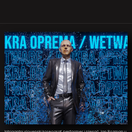
Intrigantni slovenski koreograf, performer i plesač Jan Rozman u