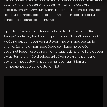
četvrtak 17. rujna gostuje na pozornici HKD-a na Sušaku s
predstavom
Wetware
, duhovitim i preciznim radom koji kroz spoj
stand-up formata, koreografije i suvremenih teorija propituje
odnos tijela, tehnologije i društva.
U predstavi koja spaja stand-up, Elona Muska i psihopolitiku
Byung-Chul Hana, Jan Rozman poput mnogih muškaraca u krizi
kreće na put samootkrivanja. U svom novom radu postavlja
pitanje: što je to u meni zbog čega se nikada ne osjećam
dovoljno? Hoće li uspjeti na vrijeme zaustaviti zujanje koje osjeća
u vlastitom tijelu ili će sljedeće uključivanje ekrana ponovno
pokrenuti nezaustavljivi pad u crnu rupu razmišljanja o
nemogućnosti tjelesne autonomije?