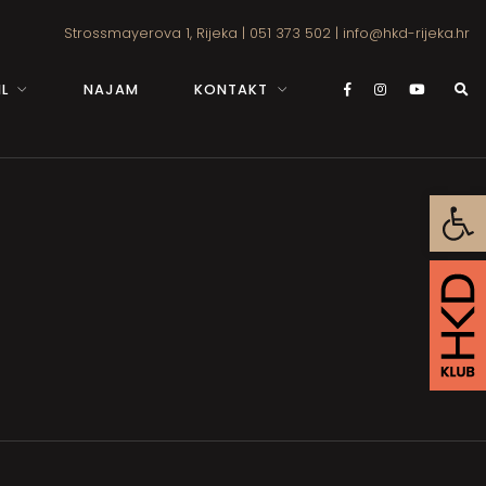
Strossmayerova 1, Rijeka
|
051 373 502
|
info@hkd-rijeka.hr
L
NAJAM
KONTAKT
Open