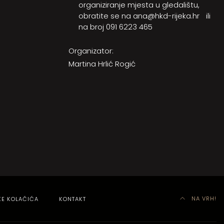
organiziranje mjesta u gledalištu,
obratite se na
ana@hkd-rijeka.hr
ili
na broj
091 6223 465
Organizator:
Martina Hrlić Rogić
NA VRH!
KE KOLAČIĆA
KONTAKT