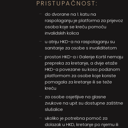
PRISTUPAČNOST:
do dvorane na 1. katu na
raspolaganju je platforma za prijevoz
osoba koje se kreću pomoću
invalidskih kolica
u atriju HKD-a na raspolaganju su
sanitarije za osobe s invaliditetom
prostori HKD-a i Galerije Kortil nemaju
prepreka za kretanje, a dvije etaže
HKD-a povezane su koso podiznom
platformom za osobe koje koriste
pomagala za kretanje ili se teže
kreću
za osobe osjetljive na glasne
zvukove na upit su dostupne zaštitne
slušalice
ukoliko je potrebna pomoć za
dolazak u HKD, kretanje po njemu ili