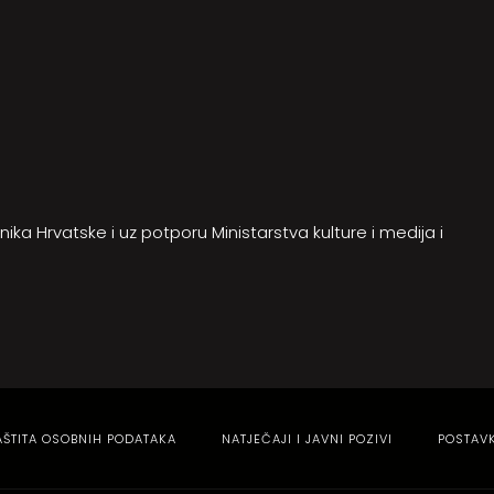
ika Hrvatske i uz potporu Ministarstva kulture i medija i
AŠTITA OSOBNIH PODATAKA
NATJEČAJI I JAVNI POZIVI
POSTAV