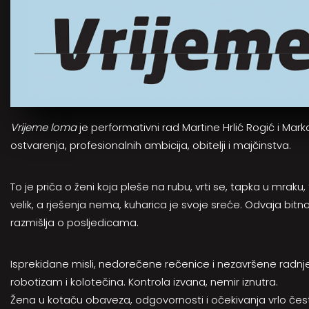
Vrijeme loma
je performativni rad Martine Hrlić Rogić i Mark
ostvarenja, profesionalnih ambicija, obitelji i majčinstva.
To je priča o ženi koja pleše na rubu, vrti se, tapka u mraku, 
velik, a rješenja nema, kuharica je svoje sreće. Odvaja bitno
razmišlja o posljedicama.
Isprekidane misli, nedorečene rečenice i nezavršene radnj
robotizam i kolotečina. Kontrola izvana, nemir iznutra.
Žena u kotaču obaveza, odgovornosti i očekivanja vrlo često