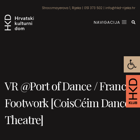
Strossmayerova 1, Rijeka
|
051 373 502
|
info@hkd-rijeka.hr
NAVIGACIJA
Open
VR @Port of Dance / Francis
Footwork [CoisCéim Dance
Theatre]