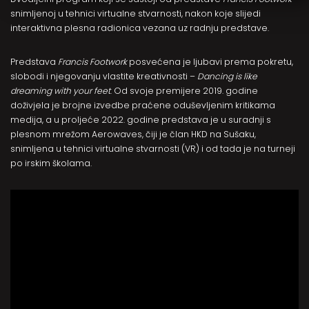
snimljenoj u tehnici virtualne stvarnosti, nakon koje slijedi
interaktivna plesna radionica vezana uz radnju predstave.
Predstava
Francis Footwork
posvećena je ljubavi prema pokretu,
slobodi i njegovanju vlastite kreativnosti –
Dancing is like
dreaming with your feet
. Od svoje premijere 2019. godine
doživjela je brojne izvedbe praćene oduševljenim kritikama
medija, a u proljeće 2022. godine predstava je u suradnji s
plesnom mrežom Aerowaves, čiji je član HKD na Sušaku,
snimljena u tehnici virtualne stvarnosti (VR) i od tada je na turneji
po irskim školama.