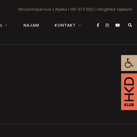
Strossmayerova 1, Rijeka
|
051 373 502
|
info@hkd-rijeka.hr
L
NAJAM
KONTAKT
Open