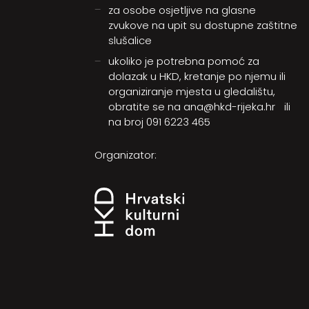
za osobe osjetljive na glasne
zvukove na upit su dostupne zaštitne
slušalice
ukoliko je potrebna pomoć za
dolazak u HKD, kretanje po njemu ili
organiziranje mjesta u gledalištu,
obratite se na
ana@hkd-rijeka.hr
ili
na broj
091 6223 465
Organizator: