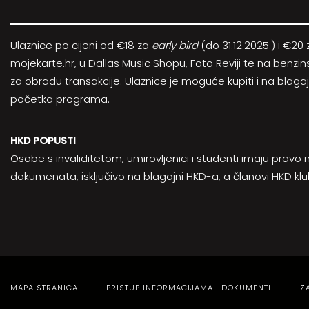
Ulaznice po cijeni od €18 za
early bird
(do 31.12.2025.) i €2
mojekarte.hr
, u Dallas Music Shopu, Foto Reviji te na ben
za obradu transakcije. Ulaznice je moguće kupiti i na bla
početka programa.
HKD POPUSTI
Osobe s invaliditetom, umirovljenici i studenti imaju pra
dokumenata, isključivo na blagajni HKD-a, a članovi
HKD kl
MAPA STRANICA
PRISTUP INFORMACIJAMA I DOKUMENTI
Z