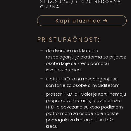
31.12.2025.) / €20 REDOVNA
CIJENA
Kupi ulaznice
PRISTUPAČNOST:
do dvorane na 1. katu na
raspolaganju je platforma za prijevoz
osoba koje se kreću pomoću
invalidskih kolica
u atriju HKD-a na raspolaganju su
sanitarije za osobe s invaliditetom
prostori HKD-a i Galerije Kortil nemaju
prepreka za kretanje, a dvije etaže
HKD-a povezane su koso podiznom
platformom za osobe koje koriste
pomagala za kretanje ili se teže
kreću