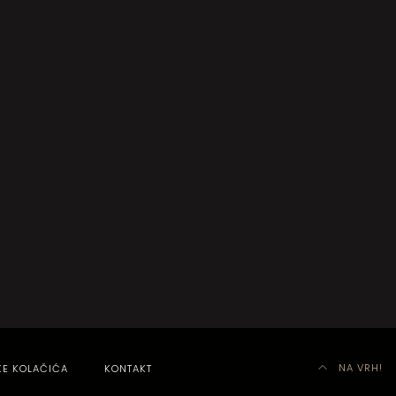
NA VRH!
KE KOLAČIĆA
KONTAKT