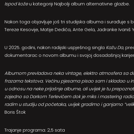
Ispod kože
u kategoriji Najbolji album alternativne glazbe.
Nakon toga objavljuje još tri studijska albuma i surađuje 
Tereze Kesovije, Matije Dedića, Ante Gela, Jadranke Ivaniš
U 2025. godini, nakon radijski uspješnog singla
Kažu Da,
pred
dokumentarac o novom albumu i svojoj dosadašnjoj karij
Albumom prevladava neka vintage, elektro atmosfera sa doz
frazama tekstova. Većinu pjesama pisao sam i skladao u intim
u odnosu na neke prijašnje albume, ali uvijek je tu prepoznatl
zajedno sa Darkom Terlevićem dok je miks i mastering radio M
radim u studiju od početaka, uvijek gradimo i ganjamo “velik
Boris Štok
Trajanje programa: 2,5 sata