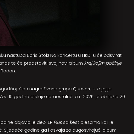
u nastupa Boris Štok! Na koncertu u HKD-u će odsvirati
anas te će predstaviti svoj novi album
Kraj kojim počinje
u Radan.
gogodišnji član nagrađivane grupe Quasarr, u kojoj je
Već 10 godina djeluje samostalno, a u 2025. je obilježio 20
godine objavio je debi EP
Plus
sa šest pjesama koji je
ač. Sljedeće godine ga i osvaja za dugosvirajući album