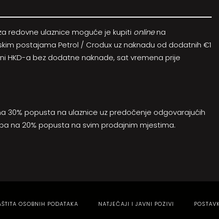
0 za redovne ulaznice moguće je kupiti
online
na
zinskim postajama Petrol / Crodux uz naknadu od dodatnih €1
gajni HKD-a bez dodatne naknade, sat vremena prije
vo na 30% popusta na ulaznice uz predočenje odgovarajućih
uba
na 20% popusta na svim prodajnim mjestima.
AŠTITA OSOBNIH PODATAKA
NATJEČAJI I JAVNI POZIVI
POSTAV