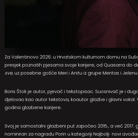
Za Valentinovo 2026. u Hrvatskom kulturnom domu na Sušak
presjek poznatih pjesama svoje karijere, od Quasarra do d
sve
, uz posebne gošće Meri i Anitu iz grupe Meritas i Jelen
Boris Štok je autor, pjevač i tekstopisac. Suosnivač je i du
djelovao kao autor tekstova, koautor glazbe i glavni vokal. 
godina glazbene karijere.
Svoj je samostalni glazbeni put započeo 2015., a već 2017. 
nominiran za nagradu Porin u kategoriji Najbolji novi izvođ