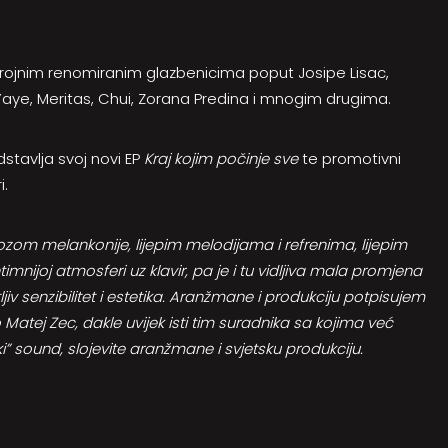
s brojnim renomiranim glazbenicima poput Josipe Lisac,
 Yaye, Meritas, Chui, Zorana Predina i mnogim drugima.
stavlja svoj novi EP
Kraj kojim počinje sve
te promotivni
eri.
om melankonije, lijepim melodijama i refrenima, lijepim
nijoj atmosferi uz klavir, pa je i tu vidljiva mala promjena
jiv senzibilitet i estetika. Aranžmane i produkciju potpisujem
atej Zec, dakle uvijek isti tim suradnika sa kojima već
i” sound, slojevite aranžmane i svjetsku produkciju.