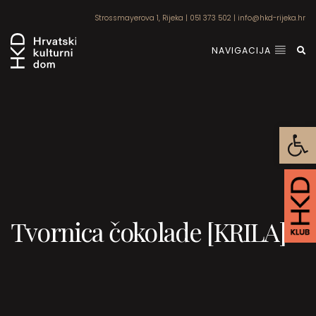
Strossmayerova 1, Rijeka
|
051 373 502
|
info@hkd-rijeka.hr
NAVIGACIJA
Open
Tvornica čokolade [KRILA]