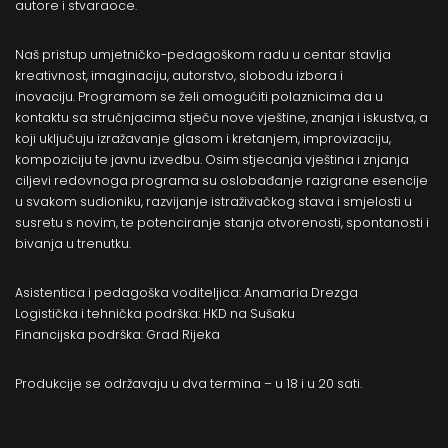
autore i stvaraoce.
Naš pristup umjetničko-pedagoškom radu u centar stavlja
kreativnost, imaginaciju, autorstvo, slobodu izbora i
inovaciju. Programom se želi omogućiti polaznicima da u
kontaktu sa stručnjacima stječu nove vještine, znanja i iskustva, a
koji uključuju izražavanje glasom i kretanjem, improvizaciju,
kompoziciju te javnu izvedbu. Osim stjecanja vještina i znjanja
ciljevi redovnoga programa su oslobađanje razigrane esencije
u svakom sudioniku, razvijanje istraživačkog stava i smjelosti u
susretu s novim, te potenciranje stanja otvorenosti, spontanosti i
bivanja u trenutku.
Asistentica i pedagoška voditeljica: Anamaria Drezga
Logistička i tehnička podrška: HKD na Sušaku
Financijska podrška: Grad Rijeka
Produkcije se održavaju u dva termina – u 18 i u 20 sati.