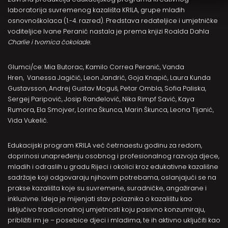
laboratorija suvremenog kazališta KRILA, grupe mlađih
osnovnoškolaca (1.-4. razred). Predstava redateljice i umjetničke
voditeljice Ivane Peranić nastala je prema knjizi Roalda Dahla
Charlie i tvornica čokolade
.
Glumci/ce: Mia Butorac, Kamilo Correa Peranić, Vanda
Hren, Vanessa Jagičić, Leon Jandrić, Goja Knapić, Laura Kunda
Gustavsson, Andrej Gustav Moguš, Petar Ombla, Sofia Paliska,
Sergej Paripović, Josip Ranđelović, Nika Rimpf Savić, Kaya
Rumora, Ela Smojver, Lorina Škunca, Marin Škunca, Leona Tijanić,
Vida Vukelić.
Edukacijski program KRILA
već četrnaestu godinu za redom,
doprinosi unapređenju osobnog i profesionalnog razvoja djece,
mladih i odraslih u gradu Rijeci i okolici kroz edukativne kazališne
sadržaje koji odgovaraju njihovim potrebama, oslanjajući se na
prakse kazališta koje su suvremene, suradničke, angažirane i
inkluzivne. Ideja je mijenjati stav polaznika o kazalištu kao
isključivo tradicionalnoj umjetnosti koju pasivno konzumiraju,
približiti im je – posebice djeci i mladima, te ih aktivno uključiti kao