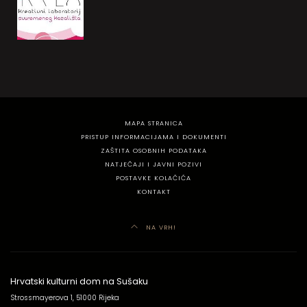
MAPA STRANICA
PRISTUP INFORMACIJAMA I DOKUMENTI
ZAŠTITA OSOBNIH PODATAKA
NATJEČAJI I JAVNI POZIVI
POSTAVKE KOLAČIĆA
KONTAKT
NA VRH!
Hrvatski kulturni dom na Sušaku
Strossmayerova 1, 51000 Rijeka