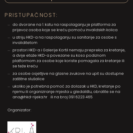
PRISTUPAČNOST:
do dvorane na 1. katu na raspolaganju je platforma za
prijevoz osoba koje se kreću pomoću invalidskih kolica
u atriju HKD-a na raspolaganju su sanitarije za osobe s
invaliditetom
prostori HKD-a i Galerije Kortil nemaju prepreka za kretanje,
a dvije etaže HKD-a povezane su koso podiznom
platformom za osobe koje koriste pomagala za kretanje ili
se teže kreću
za osobe osjetljive na glasne zvukove na upit su dostupne
zaštitne slušalice
ukoliko je potrebna pomoć za dolazak u HKD, kretanje po
njemu ili organiziranje mjesta u gledalištu, obratite se na
ana@hkd-rijeka.hr
ili na broj
091 6223 465
Organizator: