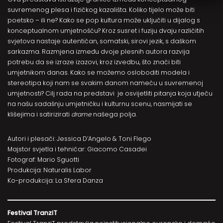
suvremenog plesa i fizičkog kazališta. Koliko tijelo može biti
poetsko – ili ne? Kako se pop kultura može uključiti u dijalog s
konceptualnom umjetnošću? Kroz susret i fuziju dvaju različitih
svjetova nastaje autentičan, somatski, sirovi jezik, s daškom
sarkazma. Razmjena između dvoje plesnih autora razvija
potrebu da se izraze izazovi, kroz izvedbu, što znači biti
umjetnikom danas. Kako se možemo osloboditi modela i
stereotipa koji nam se svakim danom nameću u suvremenoj
umjetnosti? Cilj rada na predstavi je osvijetliti pitanja koja utječu
na našu sadašnju umjetničku i kulturnu scenu, nasmijati se
klišejima i satirizirati
drame
našega polja.
Autori i plesači: Jessica D’Angelo & Toni Flego
Majstor svjetla i tehničar: Giacomo Casadei
Fotograf: Mario Sguotti
Produkcija: Naturalis Labor
Ko-produkcija: La Sfera Danza
Festival TranziT