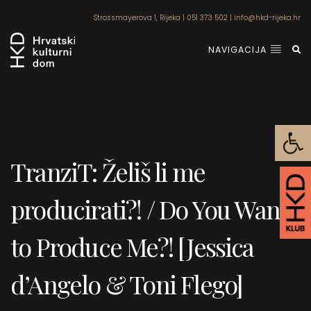
Strossmayerova 1, Rijeka
|
051 373 502
|
info@hkd-rijeka.hr
NAVIGACIJA
Open
TranziT: Želiš li me
producirati?! / Do You Want
to Produce Me?! [Jessica
d’Angelo & Toni Flego]