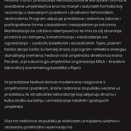
Festival TranziT
predstavlja neinstitucionalne europske i domaće
izvedbene umjetnike/ice kroz niz manjih i autorskih formata koji
rezoniraju s današnjom publikom i društveno-tehnološkim
okolnostima. Program uključuje predstave, radionice, labove i
participativne forme u kazališnim i nekazališnim prostorima.
Manifestacija se održava višemjesečno te ima za cilj stvaranje
prostora za razmjenu, transformaciju i oslobađanje od
ograničenja – osobnih, kolektivnih i ancestralnih. Tijelo, pokret i
fizička akcija često su temelj izraza, a program reflektira energiju
današnjeg vremena. Festival vodi umjetnička direktorica Ivana
Peranić, a producira ga umjetnička organizacija KRILA – Kreativni
laboratorij suvremenog kazališta u Rijeci.
Uz predstave festival donosi moderirane razgovore s
umjetnicima i publikom , kraće radionice za publiku vezane uz
predstavu, te istraživačke laboratorije koji uključuju stručnu i
kulturološku suradnju i umrežavanje lokalnih i gostujućih
umjetnika.
Ulaz na radionice za publiku je slobodan uz kupljenu ulaznicu i
obaveznu prethodnu rezervaciju na