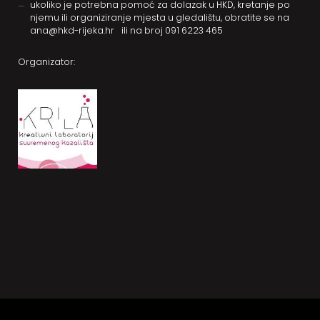
ukoliko je potrebna pomoć za dolazak u HKD, kretanje po
njemu ili organiziranje mjesta u gledalištu, obratite se na
ana@hkd-rijeka.hr
ili na broj
091 6223 465
Organizator: