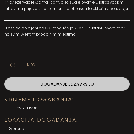
krila.rezervacije@gmail.com, a za sudjelovanje u istraživačkim
labovima prijave su putem online obrasca te uključuje kotizaciju.
Ulaznice po cijeni od €13 moguće je kupiti u sustavu
eventim.hr
i
na svim Eventim prodajnim mjestima.
INFO
DOGAĐANJE JE ZAVRŠILO
VRIJEME DOGAĐANJA:
13.11.2025. u 19:30
LOKACIJA DOGAĐANJA:
Dvorana