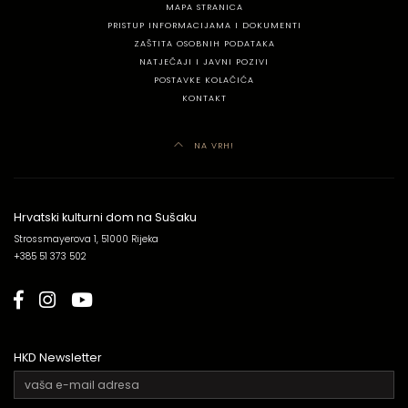
MAPA STRANICA
PRISTUP INFORMACIJAMA I DOKUMENTI
ZAŠTITA OSOBNIH PODATAKA
NATJEČAJI I JAVNI POZIVI
POSTAVKE KOLAČIĆA
KONTAKT
NA VRH!
Hrvatski kulturni dom na Sušaku
Strossmayerova 1, 51000 Rijeka
+385 51 373 502
HKD Newsletter