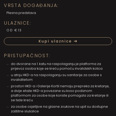
VRSTA DOGAĐANJA:
Plesna predstava
ULAZNICE:
OD €13
Kupi ulaznice
PRISTUPAČNOST:
do dvorane na 1. katu na raspolaganju je platforma za
prijevoz osoba koje se kreću pomoću invalidskih kolica
u atriju HKD-a na raspolaganju su sanitarije za osobe s
invaliditetom
prostori HKD-a i Galerije Kortil nemaju prepreka za kretanje,
a dvije etaže HKD-a povezane su koso podiznom
platformom za osobe koje koriste pomagala za kretanje ili
se teže kreću
za osobe osjetljive na glasne zvukove na upit su dostupne
zaštitne slušalice