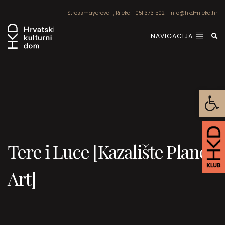
Strossmayerova 1, Rijeka
|
051 373 502
|
info@hkd-rijeka.hr
NAVIGACIJA
Open
Tere i Luce [Kazalište Planet
Art]