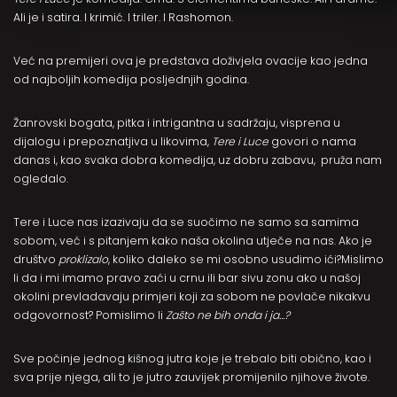
Ali je i satira. I krimić. I triler. I Rashomon.
Već na premijeri ova je predstava doživjela ovacije kao jedna
od najboljih komedija posljednjih godina.
Žanrovski bogata, pitka i intrigantna u sadržaju, visprena u
dijalogu i prepoznatjiva u likovima,
Tere i Luce
govori o nama
danas i, kao svaka dobra komedija, uz dobru zabavu, pruža nam
ogledalo.
Tere i Luce nas izazivaju da se suočimo ne samo sa samima
sobom, već i s pitanjem kako naša okolina utječe na nas. Ako je
društvo
proklizalo
, koliko daleko se mi osobno usudimo ići?Mislimo
li da i mi imamo pravo zaći u crnu ili bar sivu zonu ako u našoj
okolini prevladavaju primjeri koji za sobom ne povlače nikakvu
odgovornost? Pomislimo li
Zašto ne bih onda i ja…?
Sve počinje jednog kišnog jutra koje je trebalo biti obično, kao i
sva prije njega, ali to je jutro zauvijek promijenilo njihove živote.