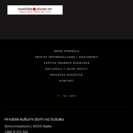
MAPA STRANICA
PRISTUP INFORMACIJAMA I DOKUMENTI
ZAŠTITA OSOBNIH PODATAKA
NATJEČAJI I JAVNI POZIVI
POSTAVKE KOLAČIĆA
KONTAKT
NA VRH!
Hrvatski kulturni dom na Sušaku
Strossmayerova 1, 51000 Rijeka
+385 51 373 502