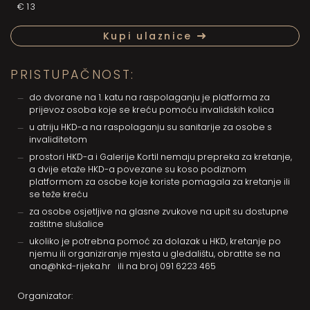
€13
Kupi ulaznice
PRISTUPAČNOST:
do dvorane na 1. katu na raspolaganju je platforma za
prijevoz osoba koje se kreću pomoću invalidskih kolica
u atriju HKD-a na raspolaganju su sanitarije za osobe s
invaliditetom
prostori HKD-a i Galerije Kortil nemaju prepreka za kretanje,
a dvije etaže HKD-a povezane su koso podiznom
platformom za osobe koje koriste pomagala za kretanje ili
se teže kreću
za osobe osjetljive na glasne zvukove na upit su dostupne
zaštitne slušalice
ukoliko je potrebna pomoć za dolazak u HKD, kretanje po
njemu ili organiziranje mjesta u gledalištu, obratite se na
ana@hkd-rijeka.hr
ili na broj
091 6223 465
Organizator: