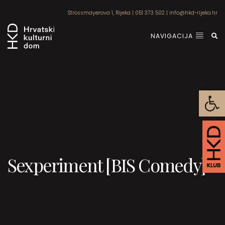
Strossmayerova 1, Rijeka
|
051 373 502
|
info@hkd-rijeka.hr
NAVIGACIJA
Open
Sexperiment [BIS Comedy]