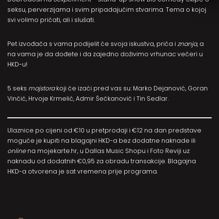
seksu, perverzijama i svim pripadajućim stvarima. Tema o kojoj
svi volimo pričati, ali i slušati.
Pet izvođača s vama podijelit će svoja iskustva, priča i
znanja
, a
na vama je da dođete i da zajedno doživimo vrhunac večeri u
HKD-u!
5 seks
majstora
koji će izaći pred vas su: Marko Dejanović, Goran
Vinčić, Hrvoje Krmelić, Admir Šećkanović i Tin Sedlar.
Ulaznice po cijeni od €10 u pretprodaji i €12 na dan predstave
moguće je kupiti na blagajni HKD-a bez dodatne naknade ili
online
na
mojekarte.hr
, u Dallas Music Shopu i Foto Reviji uz
naknadu od dodatnih €0,95 za obradu transakcije. Blagajna
HKD-a otvorena je sat vremena prije programa.