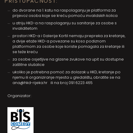
PRISTUPAČNOST:
do dvorane na 1. katu na raspolaganju je platforma za
prijevoz osoba koje se kreću pomoću invalidskih kolica
u atriju HKD-a na raspolaganju su sanitarije za osobe s
invaliditetom
prostori HKD-a i Galerije Kortil nemaju prepreka za kretanje,
a dvije etaže HKD-a povezane su koso podiznom
platformom za osobe koje koriste pomagala za kretanje ili
se teže kreću
za osobe osjetljive na glasne zvukove na upit su dostupne
zaštitne slušalice
ukoliko je potrebna pomoć za dolazak u HKD, kretanje po
njemu ili organiziranje mjesta u gledalištu, obratite se na
ana@hkd-rijeka.hr
ili na broj
091 6223 465
Organizator: