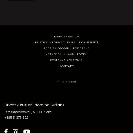
MAPA STRANICA
PRISTUP INFORMACIJAMA I DOKUMENTI
ZAŠTITA OSOBNIH PODATAKA
NATJEČAJI I JAVNI POZIVI
POSTAVKE KOLAČIĆA
KONTAKT
NA VRH!
Hrvatski kulturni dom na Sušaku
Strossmayerova 1, 51000 Rijeka
+385 51 373 502