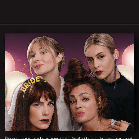
Što se dogodi kad nas zavrti rulet života i kad se kuglica zaustavi