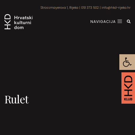
Strossmayerova 1, Rijeka
|
051 373 502
|
info@hkd-rijeka.hr
NAVIGACIJA
Open
Rulet