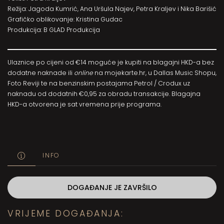
Režija: Jagoda Kumrić, Ana Uršula Najev, Petra Kraljev i Nika Barišić
Grafičko oblikovanje: Kristina Gudac
Produkcija: B GLAD Produkcija
Ulaznice po cijeni od €14 moguće je kupiti na blagajni HKD-a bez
dodatne naknade ili
online
na
mojekarte.hr
, u Dallas Music Shopu,
Foto Reviji te na benzinskim postajama Petrol / Crodux uz
naknadu od dodatnih €0,95 za obradu transakcije. Blagajna
HKD-a otvorena je sat vremena prije programa.
INFO
DOGAĐANJE JE ZAVRŠILO
VRIJEME DOGAĐANJA: