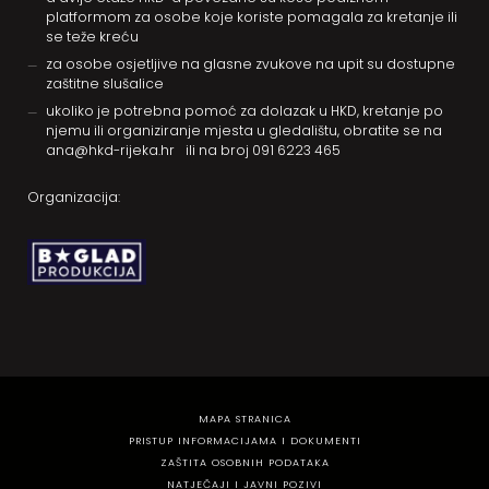
platformom za osobe koje koriste pomagala za kretanje ili
se teže kreću
za osobe osjetljive na glasne zvukove na upit su dostupne
zaštitne slušalice
ukoliko je potrebna pomoć za dolazak u HKD, kretanje po
njemu ili organiziranje mjesta u gledalištu, obratite se na
ana@hkd-rijeka.hr
ili na broj
091 6223 465
Organizacija:
MAPA STRANICA
PRISTUP INFORMACIJAMA I DOKUMENTI
ZAŠTITA OSOBNIH PODATAKA
NATJEČAJI I JAVNI POZIVI