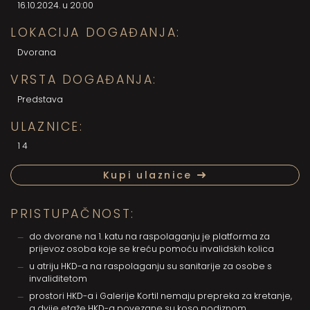
16.10.2024. u 20:00
LOKACIJA DOGAĐANJA:
Dvorana
VRSTA DOGAĐANJA:
Predstava
ULAZNICE:
14
Kupi ulaznice
PRISTUPAČNOST:
do dvorane na 1. katu na raspolaganju je platforma za
prijevoz osoba koje se kreću pomoću invalidskih kolica
u atriju HKD-a na raspolaganju su sanitarije za osobe s
invaliditetom
prostori HKD-a i Galerije Kortil nemaju prepreka za kretanje,
a dvije etaže HKD-a povezane su koso podiznom