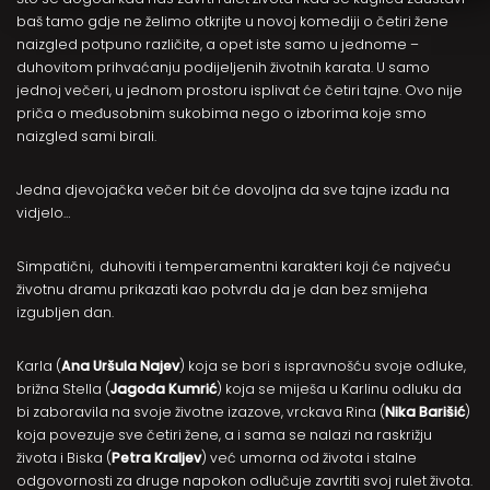
baš tamo gdje ne želimo otkrijte u novoj komediji o četiri žene
naizgled potpuno različite, a opet iste samo u jednome –
duhovitom prihvaćanju podijeljenih životnih karata. U samo
jednoj večeri, u jednom prostoru isplivat će četiri tajne. Ovo nije
priča o međusobnim sukobima nego o izborima koje smo
naizgled sami birali.
Jedna djevojačka večer bit će dovoljna da sve tajne izađu na
vidjelo…
Simpatični, duhoviti i temperamentni karakteri koji će najveću
životnu dramu prikazati kao potvrdu da je dan bez smijeha
izgubljen dan.
Karla (
Ana Uršula Najev
) koja se bori s ispravnošću svoje odluke,
brižna Stella (
Jagoda Kumrić
) koja se miješa u Karlinu odluku da
bi zaboravila na svoje životne izazove, vrckava Rina (
Nika Barišić
)
koja povezuje sve četiri žene, a i sama se nalazi na raskrižju
života i Biska (
Petra Kraljev
) već umorna od života i stalne
odgovornosti za druge napokon odlučuje zavrtiti svoj rulet života.