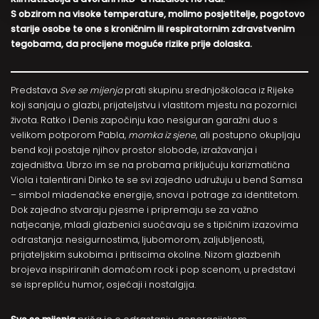
S obzirom na visoke temperature, molimo posjetitelje, pogotovo
starije osobe te one s kroničnim ili respiratornim zdravstvenim
tegobama, da procijene moguće rizike prije dolaska.
Predstava
Sve se mijenja
prati skupinu srednjoškolaca iz Rijeke
koji sanjaju o glazbi, prijateljstvu i vlastitom mjestu na pozornici
života. Ratko i Denis započinju kao nesiguran garažni duo s
velikom potporom Pabla,
momka iz sjene
, ali postupno okupljaju
bend koji postaje njihov prostor slobode, izražavanja i
zajedništva. Ubrzo im se na probama priključuju karizmatična
Viola i talentirani Dinko te se svi zajedno udružuju u bend Samsa
– simbol mladenačke energije, snova i potrage za identitetom.
Dok zajedno stvaraju pjesme i pripremaju se za važno
natjecanje, mladi glazbenici suočavaju se s tipičnim izazovima
odrastanja: nesigurnostima, ljubomorom, zaljubljenosti,
prijateljskim sukobima i pritiscima okoline. Nizom glazbenih
brojeva inspiriranih domaćom rock i pop scenom, u predstavi
se isprepliću humor, osjećaji i nostalgija.