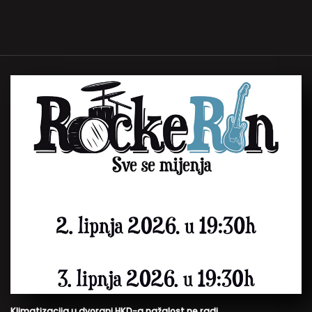
Klimatizacija u dvorani HKD-a nažalost ne radi.