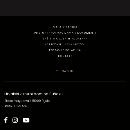
MAPA STRANICA
PRISTUP INFORMACIJAMA I DOKUMENTI
ZAŠTITA OSOBNIH PODATAKA
NATJEČAJI I JAVNI POZIVI
POSTAVKE KOLAČIĆA
KONTAKT
NA VRH!
Hrvatski kulturni dom na Sušaku
Strossmayerova 1, 51000 Rijeka
+385 51 373 502