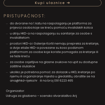
Kupi ulaznice
PRISTUPAČNOST:
do dvorane na 1. katu na raspolaganju je platforma za
prijevoz osoba koje se kreću pomoću invalidskih kolica
u atriju HKD-a na raspolaganju su sanitarije za osobe s
invaliditetom
prostori HKD-a i Galerije Kortil nemaju prepreka za kretanje,
a dvije etaže HKD-a povezane su koso podiznom
platformom za osobe koje koriste pomagala za kretanje ili
se teže kreću
za osobe osjetljive na glasne zvukove na upit su dostupne
zaštitne slušalice
ukoliko je potrebna pomoć za dolazak u HKD, kretanje po
njemu ili organiziranje mjesta u gledalištu, obratite se na
ana@hkd-rijeka.hr
ili na broj
091 6223 465
Organizator:
Udruga za glazbeno – scensko stvaralaštvo Arij