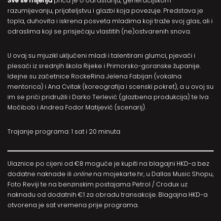
Sve se mijenja
priča je o odrastanju, generacijskom
razumijevanju, prijateljstvu i glazbi koja povezuje. Predstava je
topla, duhovita i iskrena posveta mladima koji traže svoj glas, ali i
odraslima koji se prisjećaju vlastitih (ne)ostvarenih snova.
U ovaj su mjuzikl uključeni mladi i talentirani glumci, pjevači i
plesači iz srednjih škola Rijeke i Primorsko-goranske županije.
Idejne su začetnice RockeRina Jelena Fabijan (vokalna
mentorica) i Ana Cvitak (koreografija i scenski pokret), a u ovoj su
im se priči pridružili i Darko Terlević (glazbena produkcija) te Iva
Močibob i Andrea Fodor Matijević (scenarij).
Trajanje programa: 1 sat i 20 minuta
Ulaznice po cijeni od €8 moguće je kupiti na blagajni HKD-a bez
dodatne naknade ili
online
na
mojekarte.hr
, u Dallas Music Shopu,
Foto Reviji te na benzinskim postajama Petrol / Crodux uz
naknadu od dodatnih €1 za obradu transakcije. Blagajna HKD-a
otvorena je sat vremena prije programa.