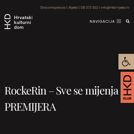
Strossmayerova 1, Rijeka
|
051 373 502
|
info@hkd-rijeka.hr
NAVIGACIJA
Open
RockeRin – Sve se mijenja /
PREMIJERA