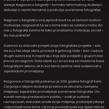
izdanje
Razgovora o fotografiji
– formata neformalnog druženja i
diskusije o raznim temama iz područja suvremene fotografije.
Razgovori o fotografiji
u ovoj epizodi bavit će se temom motiva i
motivacije, razgovarat će se o tome kako se odabiru motivi, što
nas u fotografiji zanima te kako pronalazimo motivaciju za rad –
što nas pokreće?
Sudionici su slobodni ponijeti svoje fotografske projekte – bilo
da su u fazi ideje, skica, procesa ili gotovog rada – kao i radove
drugih autora koji ih inspiriraju i koje žele podijeliti s grupom kao
povod za razgovor. Dobrodošli su i svi oni koji se možda ne bave
fotografijom aktivno, ali ih ova tema zanima i žele sudjelovati u
zajedničkom promišljanju.
Razgovore o fotografiji pokrenuo je 2013. godine fotograf Karlo
Čargonja s idejom stvaranja prostora za otvorenu razmjenu
mišljenja i zajedničko promišljanje suvremene fotografije. Ovi
susreti nemaju predavača ni publiku – svaki je sudionik
ravnopravan, slobodan izraziti svoje mišljenje, postavljati pitanja
i započinjati nove teme. Cilj im je povezati ljude koji dijele interes