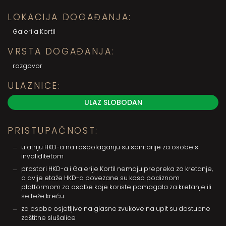
LOKACIJA DOGAĐANJA:
Galerija Kortil
VRSTA DOGAĐANJA:
razgovor
ULAZNICE:
ULAZ SLOBODAN
PRISTUPAČNOST:
u atriju HKD-a na raspolaganju su sanitarije za osobe s
invaliditetom
prostori HKD-a i Galerije Kortil nemaju prepreka za kretanje,
a dvije etaže HKD-a povezane su koso podiznom
platformom za osobe koje koriste pomagala za kretanje ili
se teže kreću
za osobe osjetljive na glasne zvukove na upit su dostupne
zaštitne slušalice