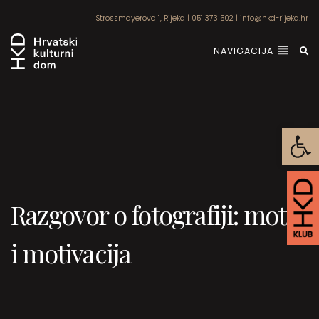
Strossmayerova 1, Rijeka
|
051 373 502
|
info@hkd-rijeka.hr
NAVIGACIJA
Open
Razgovor o fotografiji: motiv
i motivacija