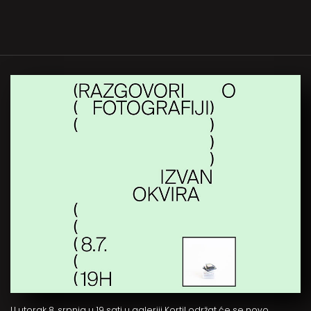
U utorak 8. srpnja u 19 sati u galeriji Kortil održat će se novo