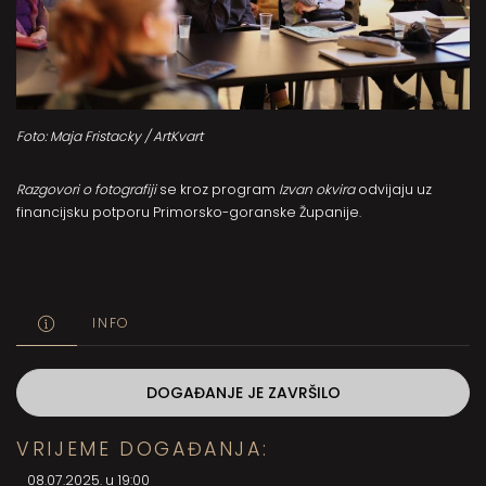
Foto: Maja Fristacky / ArtKvart
Razgovori o fotografiji
se kroz program
Izvan okvira
odvijaju uz
financijsku potporu Primorsko-goranske Županije.
INFO
DOGAĐANJE JE ZAVRŠILO
VRIJEME DOGAĐANJA:
08.07.2025. u 19:00