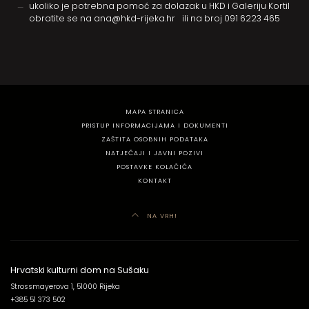
ukoliko je potrebna pomoć za dolazak u HKD i Galeriju Kortil
obratite se na
ana@hkd-rijeka.hr
ili na broj
091 6223 465
MAPA STRANICA
PRISTUP INFORMACIJAMA I DOKUMENTI
ZAŠTITA OSOBNIH PODATAKA
NATJEČAJI I JAVNI POZIVI
POSTAVKE KOLAČIĆA
KONTAKT
NA VRH!
Hrvatski kulturni dom na Sušaku
Strossmayerova 1, 51000 Rijeka
+385 51 373 502