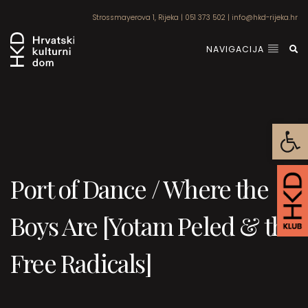
Strossmayerova 1, Rijeka
|
051 373 502
|
info@hkd-rijeka.hr
NAVIGACIJA
Open
Port of Dance / Where the
Boys Are [Yotam Peled & the
Free Radicals]