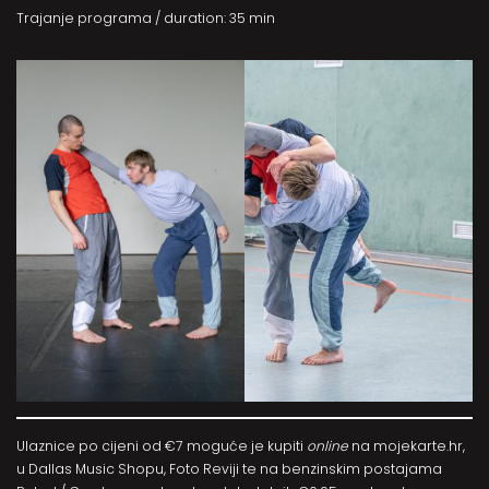
Trajanje programa / duration: 35 min
Ulaznice po cijeni od €7 moguće je kupiti
online
na
mojekarte.hr
,
u Dallas Music Shopu, Foto Reviji te na benzinskim postajama