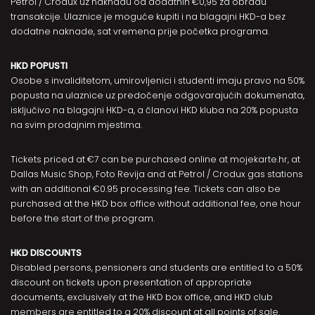
Petrol / Crodux uz naknadu od dodatnih €0,95 za obradu
transakcije. Ulaznice je moguće kupiti i na blagajni HKD-a bez
dodatne naknade, sat vremena prije početka programa.
HKD POPUSTI
Osobe s invaliditetom, umirovljenici i studenti imaju pravo na 50%
popusta na ulaznice uz predočenje odgovarajućih dokumenata,
isključivo na blagajni HKD-a, a članovi
HKD kluba
na 20% popusta
na svim prodajnim mjestima.
Tickets priced at €7 can be purchased online at
mojekarte.hr
, at
Dallas Music Shop, Foto Revija and at Petrol / Crodux gas stations
with an additional €0.95 processing fee. Tickets can also be
purchased at the HKD box office without additional fee, one hour
before the start of the program.
HKD DISCOUNTS
Disabled persons, pensioners and students are entitled to a 50%
discount on tickets upon presentation of appropriate
documents, exclusively at the HKD box office, and HKD club
members are entitled to a 20% discount at all points of sale.