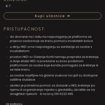
€7
Kupi ulaznice
PRISTUPAČNOST:
do dvorane na 1. katu na raspolaganju je platforma za
prijevoz osoba koje se kreću pomoću invalidskih kolica
u atriju HKD-a na raspolaganju su sanitarije za osobe s
invaliditetom
prostori HKD-a i Galerije Kortil nemaju prepreka za kretanje,
a dvije etaže HKD-a povezane su koso podiznom
platformom za osobe koje koriste pomagala za kretanje ili
se teže kreću
za osobe osjetljive na glasne zvukove na upit su dostupne
zaštitne slušalice
ukoliko je potrebna pomoć za dolazak u HKD, kretanje po
njemu ili organiziranje mjesta u gledalištu, obratite se na
ana@hkd-rijeka.hr
ili na broj
091 6223 465
Uz potporu: