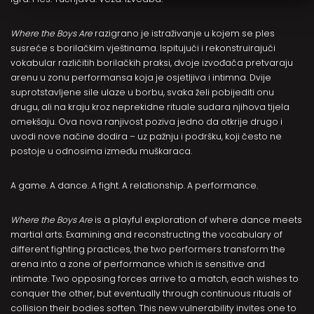
Where the Boys Are
razigrano je istraživanje u kojem se ples
susreće s borilačkim vještinama. Ispitujući i rekonstruirajući
vokabular različitih borilačkih praksi, dvoje izvođača pretvaraju
arenu u zonu performansa koja je osjetljiva i intimna. Dvije
suprotstavljene sile ulaze u borbu, svaka želi pobijediti onu
drugu, ali na kraju kroz neprekidne rituale sudara njihova tijela
omekšaju. Ova nova ranjivost poziva jedno da otkrije drugo i
uvodi nove načine dodira – uz pažnju i podršku, koji često ne
postoje u odnosima između muškaraca.
A game. A dance. A fight. A relationship. A performance.
Where the Boys Are
is a playful exploration of where dance meets
martial arts. Examining and reconstructing the vocabulary of
different fighting practices, the two performers transform the
arena into a zone of performance which is sensitive and
intimate. Two opposing forces arrive to a match, each wishes to
conquer the other, but eventually through continuous rituals of
collision their bodies soften. This new vulnerability invites one to