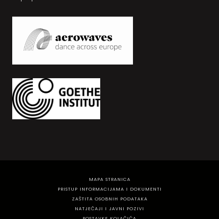
MAPA STRANICA
PRISTUP INFORMACIJAMA I DOKUMENTI
ZAŠTITA OSOBNIH PODATAKA
NATJEČAJI I JAVNI POZIVI
POSTAVKE KOLAČIĆA