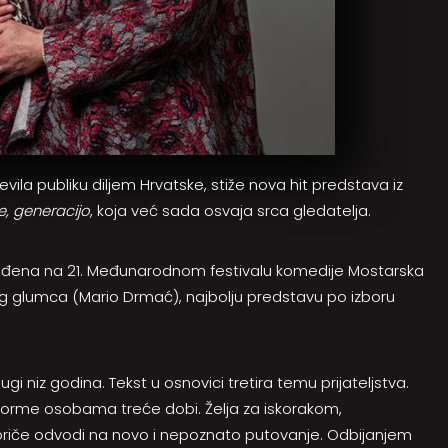
ševila publiku diljem Hrvatske, stiže nova hit predstava iz
e, generacijo
, koja već sada osvaja srca gledatelja.
građena na 21. Međunarodnom festivalu komedije Mostarska
ljeg glumca (Mario Drmać), najbolju predstavu po izboru
ugi niz godina. Tekst u osnovici tretira temu prijateljstva.
 forme osobama treće dobi. Želja za iskorakom,
priče odvodi na novo i nepoznato putovanje. Odbijanjem