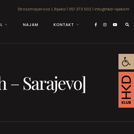
Strossmayerova 1, Rijeka
|
051 373 502
|
info@hkd-rijeka.hr
L
NAJAM
KONTAKT
Open
h – Sarajevo]