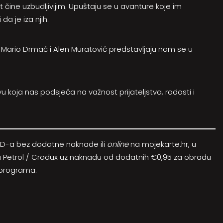
t čine uzbudljivijim. Upuštaju se u avanture koje im
da je iza njih.
Mario Drmać i Alen Muratović predstavljaju nam se u
tavu koja nas podsjeća na važnost prijateljstva, radosti i
HKD-a bez dodatne naknade ili
online
na
mojekarte.hr
, u
a Petrol / Crodux uz naknadu od dodatnih €0,95 za obradu
 programa.