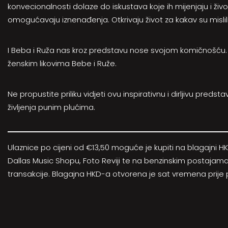
konvecionalnosti dolaze do iskustava koje ih mijenjaju i živo
omogućavaju iznenađenja. Otkrivaju život za kakav su mislili 
I Beba i Ruža nas kroz predstavu nose svojom komičnošću. 
ženskim likovima Bebe i Ruže.
Ne propustite priliku vidjeti ovu inspirativnu i dirljivu preds
življenja punim plućima.
Ulaznice po cijeni od €13,50 moguće je kupiti na blagajni 
Dallas Music Shopu, Foto Reviji te na benzinskim postajam
transakcije. Blagajna HKD-a otvorena je sat vremena prije