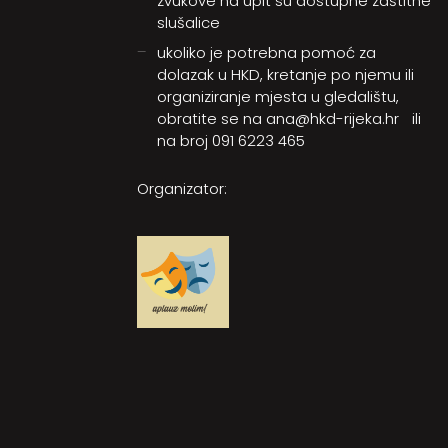
zvukove na upit su dostupne zaštitne
slušalice
ukoliko je potrebna pomoć za
dolazak u HKD, kretanje po njemu ili
organiziranje mjesta u gledalištu,
obratite se na
ana@hkd-rijeka.hr
ili
na broj
091 6223 465
Organizator: