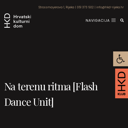
Strossmayerova 1, Rijeka
|
051 373 502
|
info@hkd-rijeka.hr
NAVIGACIJA
Open
Na terenu ritma [Flash
Dance Unit]