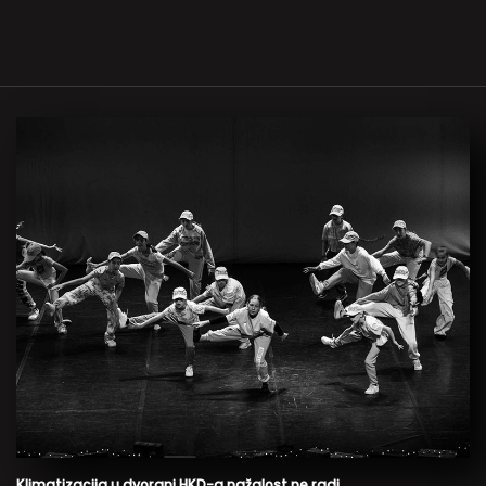
Klimatizacija u dvorani HKD-a nažalost ne radi.