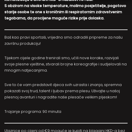
S obzirom na visoke temperature, molimo posjetitelje, pogotovo
starije osobe te one s kroničnim ili respiratornim zdravstvenim
tegobama, da procijene moguće rizike prije dolaska.
Baš kao pravi sportaši, vrijedno smo odradili pripreme za našu
završnu produkciju!
Tijekom cijele godine trenirali smo, učili nove korake, razvijali
svoje plesne vještine, stvarali brojne koreografije i sudjelovali na
mnogim natjecanjima.
Sve to će vam predstavit djeca svih uzrasta i znanja, spremna
pokazati svoj trud, talent i ljubav prema plesu. Uživajte u našoj
plesnoj avanturi i nagradite naše plesače velikim pljeskom!
Trajanje programa: 90 minuta
Ulaznice po cijeni od €9 moguće je kupiti na blagajni HKD-a bez