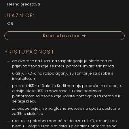
Plesna predstava
ULAZNICE:
€9
Kupi ulaznice
PRISTUPAČNOST:
do dvorane na 1. katu na raspolaganju je platforma za
prijevoz osoba koje se kreću pomoću invalidskih kolica
u atriju HKD-a na raspolaganju su sanitarije za osobe s
invaliditetom
prostori HKD-a i Galerije Kortil nemaju prepreka za kretanje,
a dvije etaže HKD-a povezane su koso podiznom
platformom za osobe koje koriste pomagala za kretanje ili
se teže kreću
za osobe osjetljive na glasne zvukove na upit su dostupne
zaštitne slušalice
ukoliko je potrebna pomoć za dolazak u HKD, kretanje po
njemu ili organiziranje mjesta u gledalištu, obratite se na