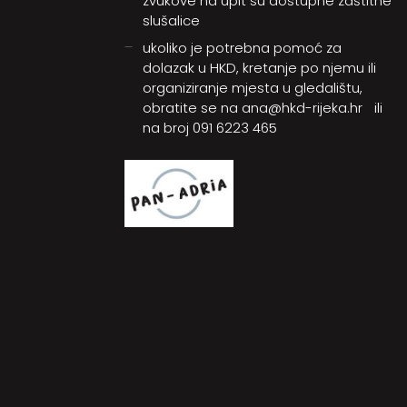
zvukove na upit su dostupne zaštitne
slušalice
ukoliko je potrebna pomoć za
dolazak u HKD, kretanje po njemu ili
organiziranje mjesta u gledalištu,
obratite se na
ana@hkd-rijeka.hr
ili
na broj
091 6223 465