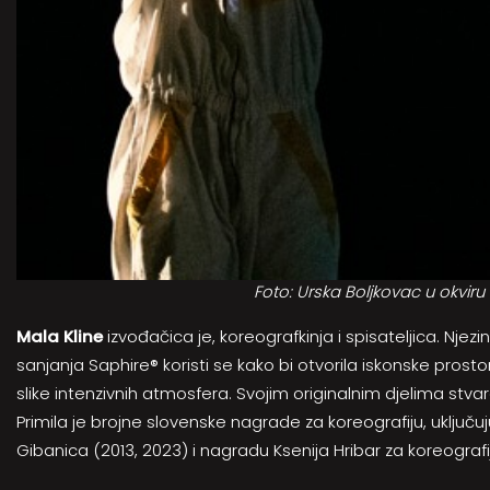
Foto: Urska Boljkovac u okviru 
Mala Kline
izvođačica je, koreografkinja i spisateljica. Njez
sanjanja Saphire® koristi se kako bi otvorila iskonske prost
slike intenzivnih atmosfera. Svojim originalnim djelima stv
Primila je brojne slovenske nagrade za koreografiju, uključu
Gibanica (2013, 2023) i nagradu Ksenija Hribar za koreografiju