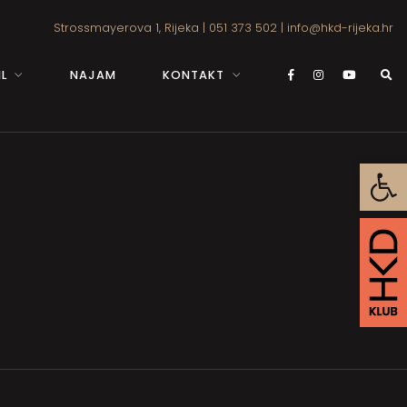
Strossmayerova 1, Rijeka
|
051 373 502
|
info@hkd-rijeka.hr
L
NAJAM
KONTAKT
Open