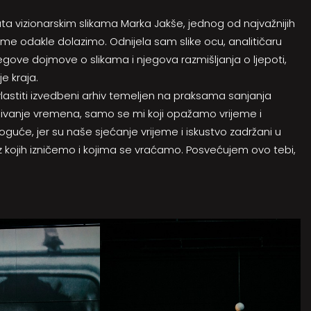
uta vizionarskim slikama Marka Jakše, jednog od najvažnijih
e odakle dolazimo. Odnijela sam slike ocu, analitičaru
jegove dojmove o slikama i njegova razmišljanja o ljepoti,
je kraja.
 vlastiti izvedbeni arhiv temeljen na praksama sanjanja
aživanje vremena, samo se mi koji opažamo vrijeme i
oguće, jer su naše sjećanje vrijeme i iskustvo zadržani u
va iz kojih izničemo i kojima se vraćamo. Posvećujem ovo tebi,