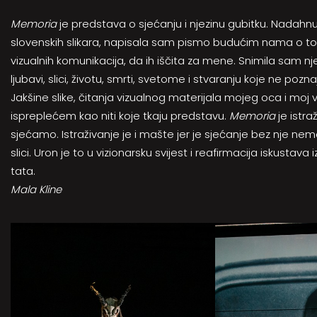
Memoria
je predstava o sjećanju i njezinu gubitku. Nadahn
slovenskih slikara, napisala sam pismo budućim nama o tom
vizualnih komunikacija, da ih iščita za mene. Snimila sam n
ljubavi, slici, životu, smrti, svetome i stvaranju koje ne pozna
Jakšine slike, čitanja vizualnog materijala mojeg oca i moj
ispreplećem kao niti koje tkaju predstavu.
Memoria
je istr
sjećamo. Istraživanje je i mašte jer je sjećanje bez nje nem
slici. Uron je to u vizionarsku svijest i reafirmacija iskusta
tata.
Mala Kline