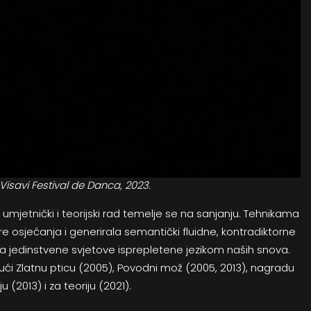
Visavi Festival de Danca, 2023.
in umjetnički i teorijski rad temelje se na sanjanju. Tehnikama
ore osjećanja i generirala semantički fluidne, kontradiktorne
ara jedinstvene svjetove isprepletene jezikom naših snova.
jući Zlatnu pticu (2005), Povodni mož (2005, 2013), nagradu
 (2013) i za teoriju (2021).