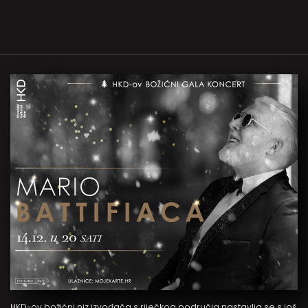
HKD-ov božićni niz izvođača s riječkog područja nastavlja se s još