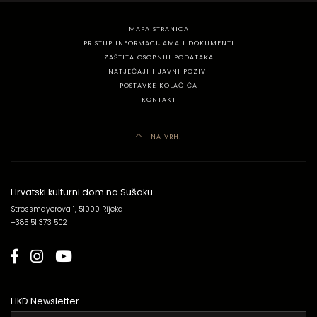
MAPA STRANICA
PRISTUP INFORMACIJAMA I DOKUMENTI
ZAŠTITA OSOBNIH PODATAKA
NATJEČAJI I JAVNI POZIVI
POSTAVKE KOLAČIĆA
KONTAKT
NA VRH!
Hrvatski kulturni dom na Sušaku
Strossmayerova 1, 51000 Rijeka
+385 51 373 502
HKD Newsletter