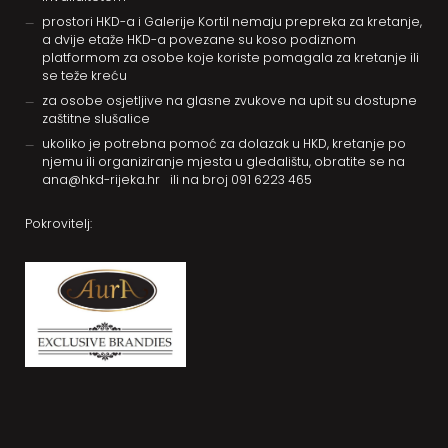
prostori HKD-a i Galerije Kortil nemaju prepreka za kretanje,
a dvije etaže HKD-a povezane su koso podiznom
platformom za osobe koje koriste pomagala za kretanje ili
se teže kreću
za osobe osjetljive na glasne zvukove na upit su dostupne
zaštitne slušalice
ukoliko je potrebna pomoć za dolazak u HKD, kretanje po
njemu ili organiziranje mjesta u gledalištu, obratite se na
ana@hkd-rijeka.hr
ili na broj
091 6223 465
Pokrovitelj: