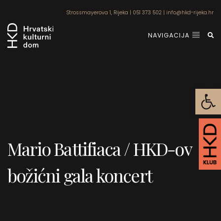
Strossmayerova 1, Rijeka
|
051 373 502
|
info@hkd-rijeka.hr
NAVIGACIJA
Open
Mario Battifiaca / HKD-ov
božićni gala koncert