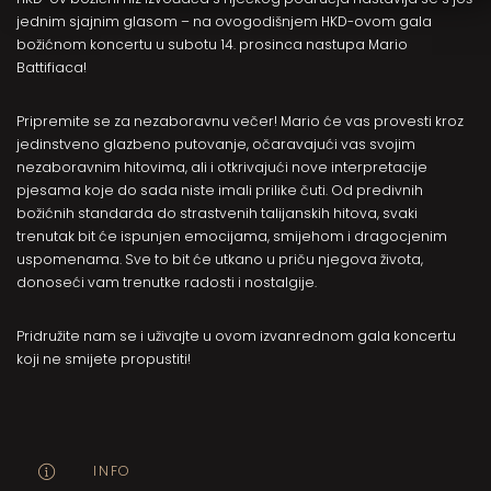
jednim sjajnim glasom – na ovogodišnjem HKD-ovom gala
božićnom koncertu u subotu 14. prosinca nastupa Mario
Battifiaca!
Pripremite se za nezaboravnu večer! Mario će vas provesti kroz
jedinstveno glazbeno putovanje, očaravajući vas svojim
nezaboravnim hitovima, ali i otkrivajući nove interpretacije
pjesama koje do sada niste imali prilike čuti. Od predivnih
božićnih standarda do strastvenih talijanskih hitova, svaki
trenutak bit će ispunjen emocijama, smijehom i dragocjenim
uspomenama. Sve to bit će utkano u priču njegova života,
donoseći vam trenutke radosti i nostalgije.
Pridružite nam se i uživajte u ovom izvanrednom gala koncertu
koji ne smijete propustiti!
INFO