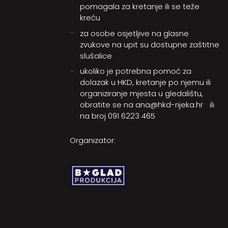
pomagala za kretanje ili se teže
kreću
za osobe osjetljive na glasne
zvukove na upit su dostupne zaštitne
slušalice
ukoliko je potrebna pomoć za
dolazak u HKD, kretanje po njemu ili
organiziranje mjesta u gledalištu,
obratite se na
ana@hkd-rijeka.hr
ili
na broj
091 6223 465
Organizator: