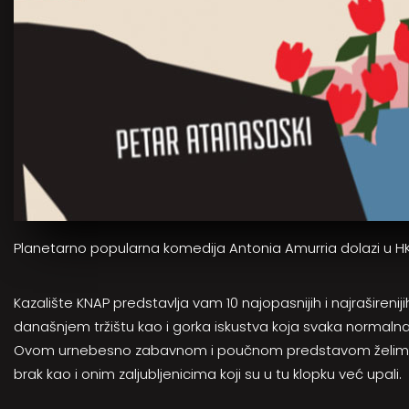
Planetarno popularna komedija Antonia Amurria dolazi u H
Kazalište KNAP predstavlja vam 10 najopasnijih i najrašireni
današnjem tržištu kao i gorka iskustva koja svaka normaln
Ovom urnebesno zabavnom i poučnom predstavom želimo širom
brak kao i onim zaljubljenicima koji su u tu klopku već upali.