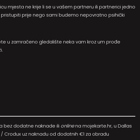
icu mjesta ne krije li se u vašem partneru ili partnerici jedno
no pristupiti prije nego sami budemo nepovratno psihički
ete u zamračeno gledalište neka vam kroz um prođe
i.
-a bez dodatne naknade ili
online
na
mojekarte.hr
, u Dallas
l / Crodux uz naknadu od dodatnih €1 za obradu