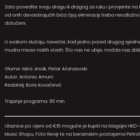
Zato povedite svoju dragu ili dragog za ruku i provjerite na l
od onih devastirajućih bića čijoj eliminaciji treba neodlož
dotučeni.
U svakom slučaju, navečer, kad jedno pored drugog sjedn
mudra misao naših starih: Što nas ne ubije, možda nas zbliž
Glume: Iskra Jirsak, Petar Atanasoski
Autor: Antonio Amurri
Redatelj: Boris Kovačević
Trajanje programa: 90 min
Ulaznice po cijeni od €15 moguće je kupiti na blagajni HKD
Music Shopu, Foto Reviji te na benzinskim postajama Petro