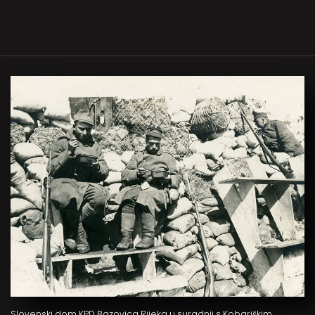
Slovenski dom KPD Bazovica Rijeka u suradnji s Kobariškim