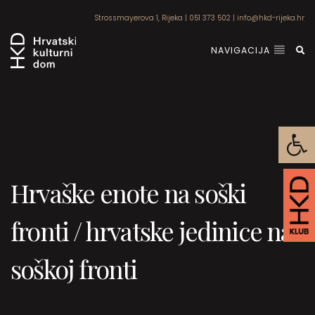
Strossmayerova 1, Rijeka
|
051 373 502
|
info@hkd-rijeka.hr
NAVIGACIJA
Open
Hrvaške enote na soški
fronti / hrvatske jedinice na
soškoj fronti