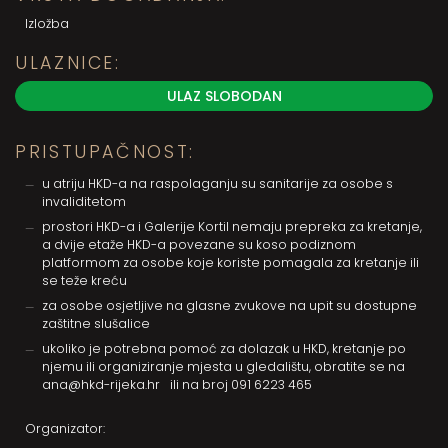
Izložba
ULAZNICE:
ULAZ SLOBODAN
PRISTUPAČNOST:
u atriju HKD-a na raspolaganju su sanitarije za osobe s
invaliditetom
prostori HKD-a i Galerije Kortil nemaju prepreka za kretanje,
a dvije etaže HKD-a povezane su koso podiznom
platformom za osobe koje koriste pomagala za kretanje ili
se teže kreću
za osobe osjetljive na glasne zvukove na upit su dostupne
zaštitne slušalice
ukoliko je potrebna pomoć za dolazak u HKD, kretanje po
njemu ili organiziranje mjesta u gledalištu, obratite se na
ana@hkd-rijeka.hr
ili na broj
091 6223 465
Organizator: