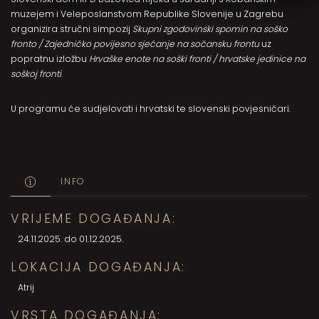
muzejem i Veleposlanstvom Republike Slovenije u Zagrebu
organizira stručni simpozij
Skupni zgodovinski spomin na soško
fronto / Zajedničko povijesno sjećanje na sočansku frontu
uz
popratnu izložbu
Hrvaške enote na soški fronti / hrvatske jedinice na
soškoj fronti
.
U programu će sudjelovati i hrvatski te slovenski povjesničari.
INFO
VRIJEME DOGAĐANJA:
24.11.2025. do 01.12.2025.
LOKACIJA DOGAĐANJA:
Atrij
VRSTA DOGAĐANJA: