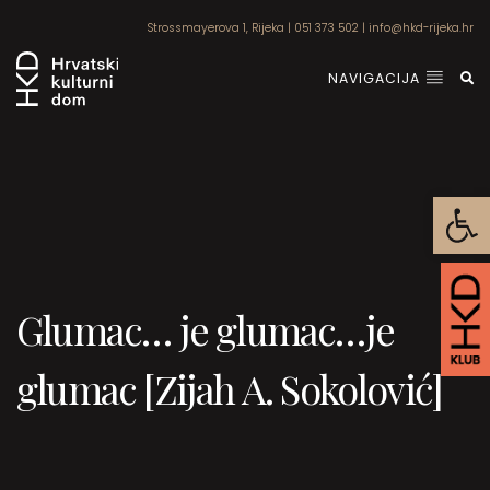
Strossmayerova 1, Rijeka
|
051 373 502
|
info@hkd-rijeka.hr
NAVIGACIJA
Open
Glumac… je glumac…je
glumac [Zijah A. Sokolović]