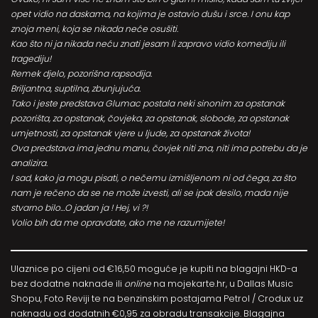
opet vidio na daskama, na kojima je ostavio dušu i srce. I onu kap
znoja meni, koja se nikada neće osušiti.
Kao što ni ja nikada neću znati jesam li zapravo vidio komediju ili
tragediju!
Remek djelo, pozorišna rapsodija.
Briljantna, suptilna, zbunjujuća.
Tako i jeste predstava Glumac postala neki sinonim za opstanak
pozorišta, za opstanak, čovjeka, za opstanak, slobode, za opstanak
umjetnosti, za opstanak vjere u ljude, za opstanak života!
Ova predstava ima jednu manu, čovjek niti zna, niti ima potrebu da je
analizira.
I sad, kako ja mogu pisati, o nečemu izmišljenom ni od čega, za što
nam je rečeno da se ne može izvesti, ali se ipak desilo, mada nije
stvarno bilo…O jadan ja ! Hej, vi ?!
Volio bih da me opravdate, ako me ne razumijete!
Ulaznice po cijeni od €16,50 moguće je kupiti na blagajni HKD-a
bez dodatne naknade ili
online
na
mojekarte.hr
, u Dallas Music
Shopu, Foto Reviji te na benzinskim postajama Petrol / Crodux uz
naknadu od dodatnih €0,95 za obradu transakcije. Blagajna