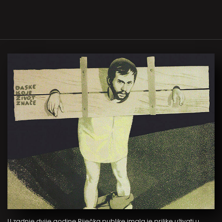
U zadnje dvije godine Riječka publike imala je prilike uživati u