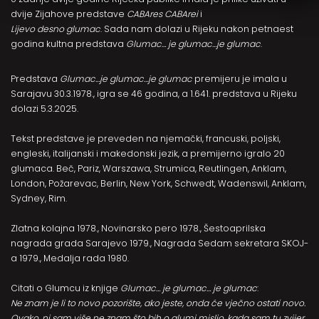
dvije Zijahove predstave
CABAres CABArei
i
Lijevo desno glumac
. Sada nam dolazi u Rijeku nakon petnaest
godina kultna predstava
Glumac… je glumac…je glumac
.
Predstava
Glumac…je glumac…je glumac
premijeru je imala u
Sarajavu 30.3.1978., igra se 46 godina, a 1.641. predstava u Rijeku
dolazi 5.3.2025.
Tekst predstave je preveden na njemački, francuski, poljski,
engleski, italijanski i makedonski jezik, a premijerno igralo 20
glumaca. Beč, Pariz, Warszawa, Strumica, Reutlingen, Anklam,
London, Požarevac, Berlin, New York, Schwedt, Wadenswil, Anklam,
Sydney, Rim.
Zlatna kolajna 1978., Novinarsko pero 1978., Šestoaprilska
nagrada grada Sarajevo 1979., Nagrada Sedam sekretara SKOJ-
a 1979., Medalja rada 1980.
Citati o Glumcu iz knjige
Glumac… je glumac… je glumac
:
Ne znam je li to novo pozorište, ako jeste, onda će vječno ostati novo.
Ovako, ni sam više ne znam što bih o glumi mislio, kada sam tu zvijer