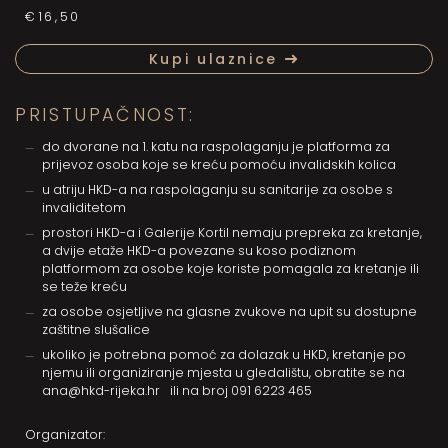
€16,50
Kupi ulaznice
PRISTUPAČNOST:
do dvorane na 1. katu na raspolaganju je platforma za
prijevoz osoba koje se kreću pomoću invalidskih kolica
u atriju HKD-a na raspolaganju su sanitarije za osobe s
invaliditetom
prostori HKD-a i Galerije Kortil nemaju prepreka za kretanje,
a dvije etaže HKD-a povezane su koso podiznom
platformom za osobe koje koriste pomagala za kretanje ili
se teže kreću
za osobe osjetljive na glasne zvukove na upit su dostupne
zaštitne slušalice
ukoliko je potrebna pomoć za dolazak u HKD, kretanje po
njemu ili organiziranje mjesta u gledalištu, obratite se na
ana@hkd-rijeka.hr
ili na broj
091 6223 465
Organizator: