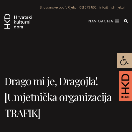
Strossmayerova 1, Rijeka
|
051 373 502
|
info@hkd-rijeka.hr
NAVIGACIJA
Open
Drago mi je, Dragojla!
[Umjetnička organizacija
TRAFIK]