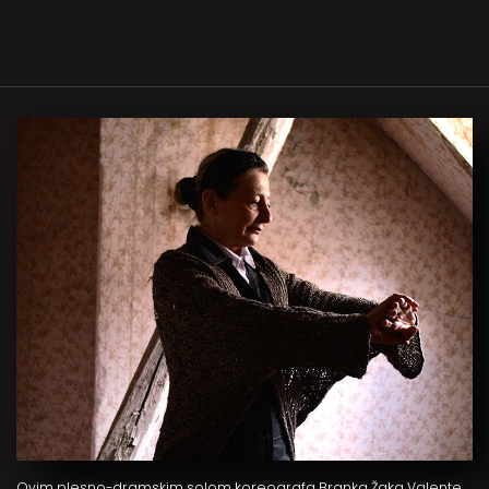
Ovim plesno-dramskim solom koreografa Branka Žaka Valente,