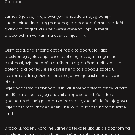
Carlstadt.
Jarnević je svojim djelovanjem pripadala najuglednijim
sudionicima Hrvatskog narodnog preporoda, čemu svjedoči i
glasovita litografija
Muževi ilirske dobe
na kojoj je među
preporodnim velikanima otisnut i njezin lik.
Osim toga, ona snažno dotiče različita područja kako
društvenog djelovanja tako i osobnog razvoja. Intrigantna
osobnost, svjesna općih društvenih ograničenja, ali i vlastitih
potencijala, određuje se osviješteno za slobodu izbora u
svakom području života i pravo djelovanja u istini pod svaku
cijenu.
Svjedočanstvo osobnoga i sliku društvenog života ostavlja nam
na 1100 stranica svojeg dnevnika koji piše punih četrdeset
godina, uređujući ga sama za izdavanje, znajući da će njegova
vrijednost imati značenje tek u nekoj budućnosti, nakon njezine
smrti.
Dragojlu, rođenu Karoline Jarnević teško je ukalupiti s obzirom na
društvene norme, određenja i uređenja, kako u vremenu za