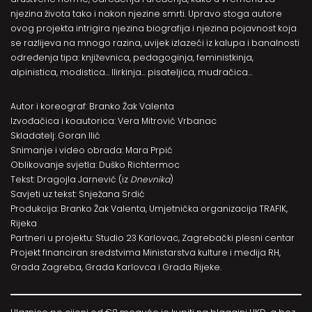
njezina života tako i nakon njezine smrti. Upravo stoga autore
ovog projekta intrigira njezina biografija i njezina pojavnost koja
se razlijeva na mnogo razina, uvijek izlazeći iz kalupa i banalnosti
određenja tipa: književnica, pedagoginja, feministkinja,
alpinistica, modistica… Ilirkinja… pisateljica, mudračica…
Autor i koreograf: Branko Žak Valenta
Izvođačica i koautorica: Vera Mitrović Vrbanac
Skladatelj: Goran Ilić
Snimanje i video obrada: Mara Prpić
Oblikovanje svjetla: Duško Richtermoc
Tekst: Dragojla Jarnević (iz
Dnevnika
)
Savjeti uz tekst: Snježana Srdić
Produkcija: Branko Žak Valenta, Umjetnička organizacija TRAFIK,
Rijeka
Partneri u projektu: Studio 23 Karlovac, Zagrebački plesni centar
Projekt financiran sredstvima Ministarstva kulture i medija RH,
Grada Zagreba, Grada Karlovca i Grada Rijeke.