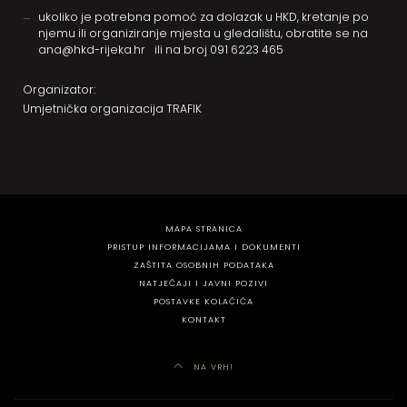
ukoliko je potrebna pomoć za dolazak u HKD, kretanje po
njemu ili organiziranje mjesta u gledalištu, obratite se na
ana@hkd-rijeka.hr
ili na broj
091 6223 465
Organizator:
Umjetnička organizacija TRAFIK
MAPA STRANICA
PRISTUP INFORMACIJAMA I DOKUMENTI
ZAŠTITA OSOBNIH PODATAKA
NATJEČAJI I JAVNI POZIVI
POSTAVKE KOLAČIĆA
KONTAKT
NA VRH!