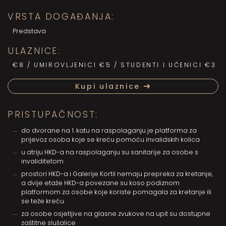
VRSTA DOGAĐANJA:
Predstava
ULAZNICE:
€8 / UMIROVLJENICI €5 / STUDENTI I UČENICI €3
Kupi ulaznice
PRISTUPAČNOST:
do dvorane na 1. katu na raspolaganju je platforma za
prijevoz osoba koje se kreću pomoću invalidskih kolica
u atriju HKD-a na raspolaganju su sanitarije za osobe s
invaliditetom
prostori HKD-a i Galerije Kortil nemaju prepreka za kretanje,
a dvije etaže HKD-a povezane su koso podiznom
platformom za osobe koje koriste pomagala za kretanje ili
se teže kreću
za osobe osjetljive na glasne zvukove na upit su dostupne
zaštitne slušalice