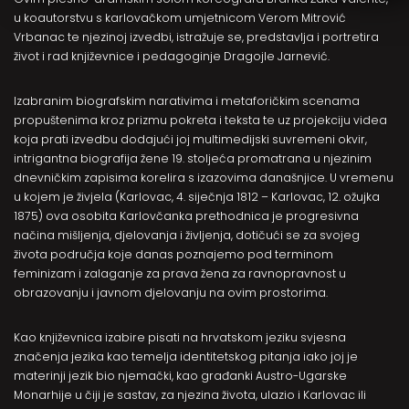
u koautorstvu s karlovačkom umjetnicom Verom Mitrović
Vrbanac te njezinoj izvedbi, istražuje se, predstavlja i portretira
život i rad književnice i pedagoginje Dragojle Jarnević.
Izabranim biografskim narativima i metaforičkim scenama
propuštenima kroz prizmu pokreta i teksta te uz projekciju videa
koja prati izvedbu dodajući joj multimedijski suvremeni okvir,
intrigantna biografija žene 19. stoljeća promatrana u njezinim
dnevničkim zapisima korelira s izazovima današnjice. U vremenu
u kojem je živjela (Karlovac, 4. siječnja 1812 – Karlovac, 12. ožujka
1875) ova osobita Karlovčanka prethodnica je progresivna
načina mišljenja, djelovanja i življenja, dotičući se za svojeg
života područja koje danas poznajemo pod terminom
feminizam i zalaganje za prava žena za ravnopravnost u
obrazovanju i javnom djelovanju na ovim prostorima.
Kao književnica izabire pisati na hrvatskom jeziku svjesna
značenja jezika kao temelja identitetskog pitanja iako joj je
materinji jezik bio njemački, kao građanki Austro-Ugarske
Monarhije u čiji je sastav, za njezina života, ulazio i Karlovac ili