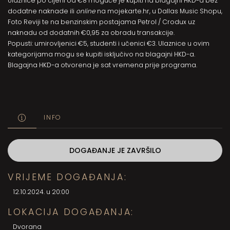
Ulaznice po cijeni od €8 moguće je kupiti na blagajni HKD-a bez
dodatne naknade ili
online
na
mojekarte.hr
, u Dallas Music Shopu,
Foto Reviji te na benzinskim postajama Petrol / Crodux uz
naknadu od dodatnih €0,95 za obradu transakcije.
Popusti: umirovljenici €5, studenti i učenici €3. Ulaznice u ovim
kategorijama mogu se kupiti isključivo na blagajni HKD-a.
Blagajna HKD-a otvorena je sat vremena prije
programa
.
INFO
DOGAĐANJE JE ZAVRŠILO
VRIJEME DOGAĐANJA:
12.10.2024. u 20:00
LOKACIJA DOGAĐANJA:
Dvorana