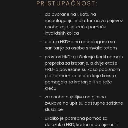
PRISTUPAČNOST:
do dvorane na 1. katu na
raspolaganju je platforma za prijevoz
osoba koje se kreću pomoću
invalidskih kolica
u atriju HKD-a na raspolaganju su
sanitarije za osobe s invaliditetom
prostori HKD-a i Galerije Kortil nemaju
prepreka za kretanje, a dvije etaže
HKD-a povezane su koso podiznom
platformom za osobe koje koriste
pomagala za kretanje ili se teže
kreću
za osobe osjetljive na glasne
zvukove na upit su dostupne zaštitne
slušalice
ukoliko je potrebna pomoć za
dolazak u HKD, kretanje po njemu ili