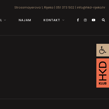
Strossmayerova 1, Rijeka
|
051 373 502
|
info@hkd-rijeka.hr
L
NAJAM
KONTAKT
Open