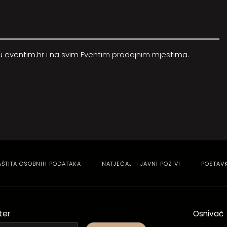
vu
eventim.hr
i na svim Eventim prodajnim mjestima.
AŠTITA OSOBNIH PODATAKA
NATJEČAJI I JAVNI POZIVI
POSTAV
ter
Osnivač