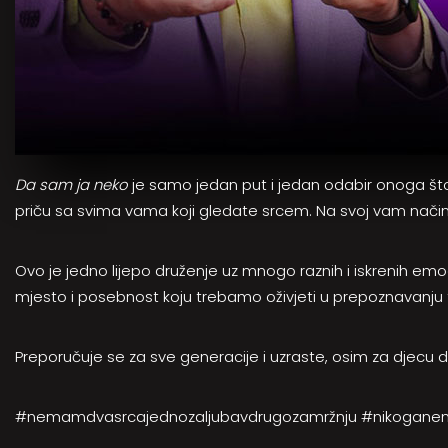
Da sam ja neko
je samo jedan put i jedan odabir onoga što
priču sa svima vama koji gledate srcem. Na svoj vam način
Ovo je jedno lijepo druženje uz mnogo raznih i iskrenih emo
mjesto i posebnost koju trebamo oživjeti u prepoznavanju 
Preporučuje se za sve generacije i uzraste, osim za djecu d
#nemamdvasrcajednozaljubavdrugozamržnju #nikogane