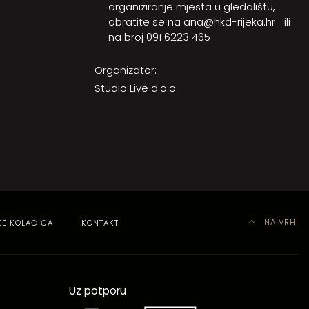
organiziranje mjesta u gledalištu,
obratite se na
ana@hkd-rijeka.hr
ili
na broj
091 6223 465
Organizator:
Studio Live d.o.o.
NA VRH!
KE KOLAČIĆA
KONTAKT
Uz potporu