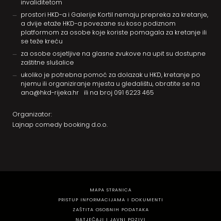
invaliditetom
prostori HKD-a i Galerije Kortil nemaju prepreka za kretanje,
a dvije etaže HKD-a povezane su koso podiznom
platformom za osobe koje koriste pomagala za kretanje ili
se teže kreću
za osobe osjetljive na glasne zvukove na upit su dostupne
zaštitne slušalice
ukoliko je potrebna pomoć za dolazak u HKD, kretanje po
njemu ili organiziranje mjesta u gledalištu, obratite se na
ana@hkd-rijeka.hr
ili na broj
091 6223 465
Organizator:
Lajnap comedy booking d.o.o.
MAPA STRANICA
PRISTUP INFORMACIJAMA I DOKUMENTI
ZAŠTITA OSOBNIH PODATAKA
NATJEČAJI I JAVNI POZIVI