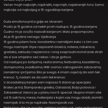
Večer mojih najboljih, najdražih, najcrnijih, najiskrenijih fora. Samo
najbolje od najboljeg iz 15-ogodišnje karijere.
Duža emotivna priča gdje se otvaram:
Prošlo je 15 godina od nekih prvih nastupa. 15 godina karijere.
Čudno mi je ovo/to nazivati karijerom. Malo prepompozno.
Ali je 15 godina nečega. Vježbanja.
15 godina pišem fore i konstantno razmišljam kako i s čim vas
mogu nasmijati. Hrpe raspisanih blokića, notesa, natuknica,
grešaka, zabluda i nejasnoća. I onaj sveprisutni komičarski strah
da si sve smiješno već rekao. I da je gotovo.
Od nastupa po birtijama, restoranima, festivalima, kazalištima,
domjencima, svadbama, HNK-ovima i vatrogasnim zabavama,
Lisinskima i prčijama. Bilo je svega. A imam osjećaj da sam tek
krenuo. Tj, nadam se da sam tek krenuo.
U dosadašnjoj karijeri sam napisao 5 stand up specijala:
Bratec je trd, Štamparska greška, Odraslost, Bolja polovica i
Zabezeknut. Uskoro je u planu novi 6. special. Ukupno imam više
od 10 sati fora, mesa, materijala s kojim vas mogu dobiti, slomiti i
nasmijati. A to mi je najdraže. Nasmijavati vas.
Neke fore više ne izvodim, nekima prošao rok, neke jednostavno