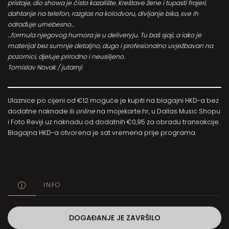
pristaje, dio showa je čisto kazalište. Kreštave žene i tupasti frajeri,
dahtanje na telefon, razglas na kolodvoru, divljanje bika, sve ih
odrađuje urnebesno…
…formula njegovog humora je u deliveryju. Tu baš sjaji, a iako je
materijal bez sumnje detaljno, dugo i profesionalno uvježbavan na
pozornici, djeluje prirodno i neusiljeno.
Tomislav Novak / jutarnji
Ulaznice po cijeni od €12 moguće je kupiti na blagajni HKD-a bez
dodatne naknade ili
online
na
mojekarte.hr
, u Dallas Music Shopu
i Foto Reviji uz naknadu od dodatnih €0,95 za obradu transakcije.
Blagajna HKD-a otvorena je sat vremena prije programa.
INFO
DOGAĐANJE JE ZAVRŠILO