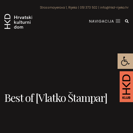
Strossmayerova 1, Rijeka
|
051 373 502
|
info@hkd-rijeka.hr
NAVIGACIJA
Open
Best of [Vlatko Štampar]