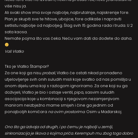
više nisu ja.
Ali svaki show ima svoje najbolje, najbrutalnije, najiskrenije fore.
Plan je skupiti sve te hitove, ubojice, fore odlikaše i napraviti
setlistu najbolje od najboljeg. Šlag svih 15 godina rada i truda. U 2
sata kaosa.
Nemate pojma što vas čeka. Neću vam dati da dođete do daha.
Vaš Vlatko
Tko je Vlatko Štampar?
Za one koji ga nisu
probali
, Vlatko će ostati nikad pronađeno
utjelovljenje svih onih suludih misli koje svatko od nas pomišlja u
onom dijelu uma koji s razlogom ignoriramo. Za one koji su ga
doživjeli, Vlatko je bio i ostaje ventil, pipa, sasvim suludih
asocijacija koje u kombinaciji s njegovom nezamjenjivom
manirom neizbježno mame smijeh i čine ga jednim od
ponajboljih komičara
na ovim prostorima
. Osim u Mađarskoj.
Ono što ga izdvaja od drugih, i po čemu je najbolji u zemlji,
sinkronizacija je likova o kojima priča. Kerempuh mu zbog toga dobro