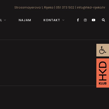
Strossmayerova 1, Rijeka
|
051 373 502
|
info@hkd-rijeka.hr
L
NAJAM
KONTAKT
Open