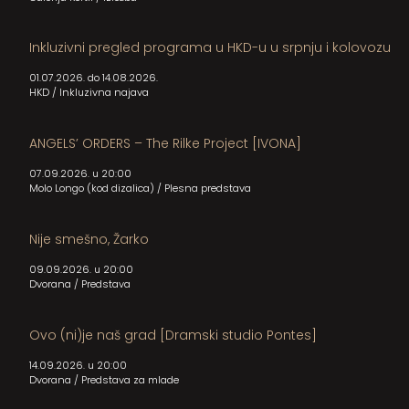
Inkluzivni pregled programa u HKD-u u srpnju i kolovozu
01.07.2026. do 14.08.2026.
HKD
/
Inkluzivna najava
ANGELS’ ORDERS – The Rilke Project [IVONA]
07.09.2026. u 20:00
Molo Longo (kod dizalica)
/
Plesna predstava
Nije smešno, Žarko
09.09.2026. u 20:00
Dvorana
/
Predstava
Ovo (ni)je naš grad [Dramski studio Pontes]
14.09.2026. u 20:00
Dvorana
/
Predstava za mlade