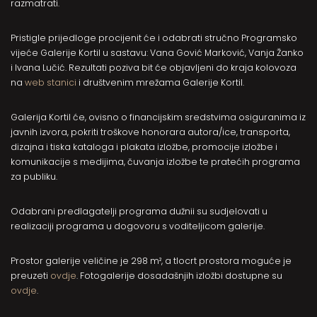
razmatrati.
Pristigle prijedloge procijenit će i odabrati stručno Programsko
vijeće Galerije Kortil u sastavu: Vana Gović Marković, Vanja Žanko
i Ivana Lučić. Rezultati poziva bit će objavljeni do kraja kolovoza
na
web stanici
i društvenim mrežama Galerije Kortil.
Galerija Kortil će, ovisno o financijskim sredstvima osiguranima iz
javnih izvora, pokriti troškove honorara autora/ice, transporta,
dizajna i tiska kataloga i plakata izložbe, promocije izložbe i
komunikacije s medijima, čuvanja izložbe te pratećih programa
za publiku.
Odabrani predlagatelji programa dužnii su sudjelovati u
realizaciji programa u dogovoru s voditeljicom galerije.
Prostor galerije veličine je 298 m², a tlocrt prostora moguće je
preuzeti
ovdje
. Fotogalerije dosadašnjih izložbi dostupne su
ovdje
.