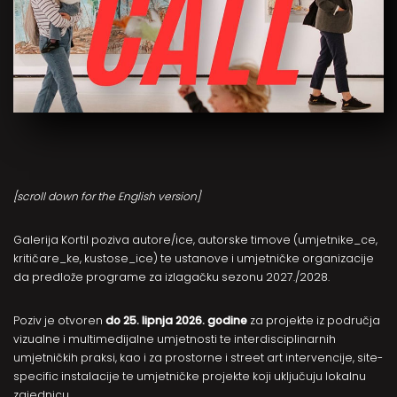
[scroll down for the English version]
Galerija Kortil poziva autore/ice, autorske timove (umjetnike_ce,
kritičare_ke, kustose_ice) te ustanove i umjetničke organizacije
da predlože programe za izlagačku sezonu 2027./2028.
Poziv je otvoren
do 25. lipnja 2026. godine
za projekte iz područja
vizualne i multimedijalne umjetnosti te interdisciplinarnih
umjetničkih praksi, kao i za prostorne i street art intervencije, site-
specific instalacije te umjetničke projekte koji uključuju lokalnu
zajednicu.