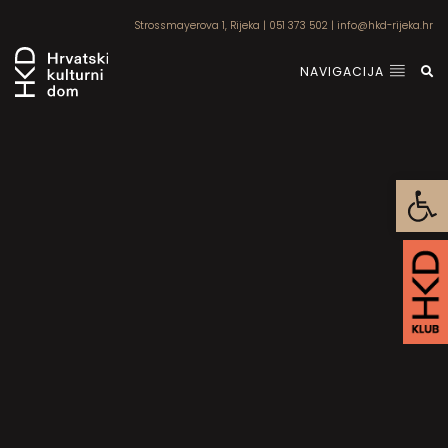
Strossmayerova 1, Rijeka
|
051 373 502
|
info@hkd-rijeka.hr
NAVIGACIJA
Open