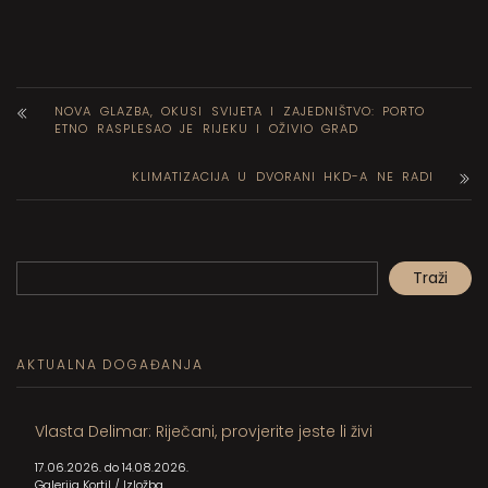
NOVA GLAZBA, OKUSI SVIJETA I ZAJEDNIŠTVO: PORTO
ETNO RASPLESAO JE RIJEKU I OŽIVIO GRAD
KLIMATIZACIJA U DVORANI HKD-A NE RADI
Pretraga
Traži
When autocomplete results are available use up and down arrows to review and en
AKTUALNA DOGAĐANJA
Vlasta Delimar: Riječani, provjerite jeste li živi
17.06.2026. do 14.08.2026.
Galerija Kortil
/
Izložba