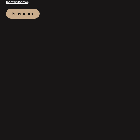
.
postavkama
Prihvaćam
MAPA STRANICA
PRISTUP INFORMACIJAMA I DOKUMENTI
ZAŠTITA OSOBNIH PODATAKA
NATJEČAJI I JAVNI POZIVI
POSTAVKE KOLAČIĆA
KONTAKT
NA VRH!
Hrvatski kulturni dom na Sušaku
Strossmayerova 1, 51000 Rijeka
+385 51 373 502