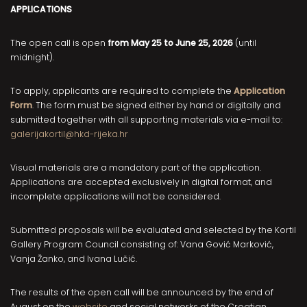
APPLICATIONS
The open call is open
from
May 25 to June 25, 2026
(until
midnight).
To apply, applicants are required to complete the
Application
Form
. The form must be signed either by hand or digitally and
submitted together with all supporting materials via e-mail to:
galerijakortil@hkd-rijeka.hr
Visual materials are a mandatory part of the application.
Applications are accepted exclusively in digital format, and
incomplete applications will not be considered.
Submitted proposals will be evaluated and selected by the Kortil
Gallery Program Council consisting of: Vana Gović Marković,
Vanja Žanko, and Ivana Lučić.
The results of the open call will be announced by the end of
August on the
website
and social networks of the Croatian