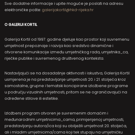
Sve dodatne informacije i upite moguće je poslati na adresu
elektroničke pošte:
galerijakortil@hkd-rijeka.hr
O GALERIJI KORTIL
Galerija Kortil od 1997. godine djeluje kao prostor koji suvremenu
umjetnost prepoznaje i razvija kao sredstvo dinamične i
otvorene komunikacije između umjetničkog rada, umjetnika_ca,
riječke publike i suvremenog društvenog konteksta.
Nastavljajući se na dosadašnje aktivnosti i iskustva, Galerija Kortil
usmjerena je na predstavljanje umjetnosti 20. i 21. stoljeća kroz
samostalne, grupne i tematski koncipirane izložbene programe
u području vizualnih umjetnosti, pritom se ne ograničavajući na
određene stilove ili estetike.
Izložbeni program otvoren je suvremenim domaćim i
međunarodnim umjetnicima_cama, primijenjenoj umjetnosti,
predstavljanju autora/ica koji su obilježili umjetnost 20. stoljeća,
ali i mladim umjetnicima/cama koji tek stupaju na umjetničku