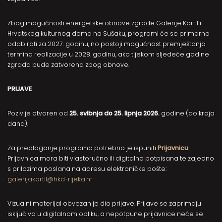
Zbog mogućnosti energetske obnove zgrade Galerije Kortil i
Hrvatskog kulturnog doma na Sušaku, programi će se primarno
odabirati za 2027. godinu, no postoji mogućnost premještanja
termina realizacije u 2028. godinu, ako tijekom sljedeće godine
zgrada bude zatvorena zbog obnove.
PRIJAVE
Poziv je otvoren od
25. svibnja do 25. lipnja 2026.
godine (do kraja
dana).
Za predlaganje programa potrebno je ispuniti
Prijavnicu
.
Prijavnica mora biti vlastoručno ili digitalno potpisana te zajedno
s prilozima poslana na adresu elektroničke pošte:
galerijakortil@hkd-rijeka.hr
Vizualni materijal obvezan je dio prijave. Prijave se zaprimaju
isključivo u digitalnom obliku, a nepotpune prijavnice neće se