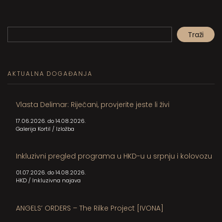
Pretraga
Traži
When autocomplete results are available use up and down arrows to review and en
AKTUALNA DOGAĐANJA
Vlasta Delimar: Riječani, provjerite jeste li živi
17.06.2026. do 14.08.2026.
Galerija Kortil
/
Izložba
Inkluzivni pregled programa u HKD-u u srpnju i kolovozu
01.07.2026. do 14.08.2026.
HKD
/
Inkluzivna najava
ANGELS’ ORDERS – The Rilke Project [IVONA]