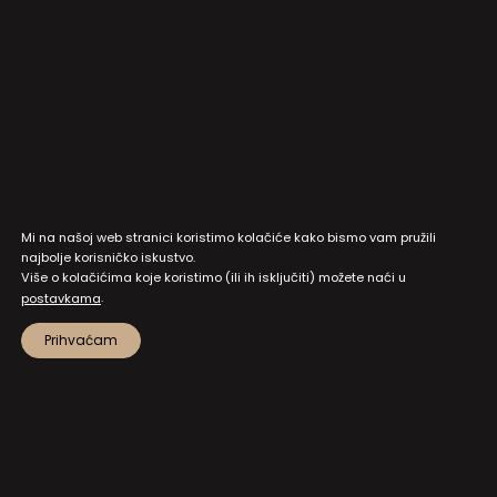
Mi na našoj web stranici koristimo kolačiće kako bismo vam pružili
najbolje korisničko iskustvo.
Više o kolačićima koje koristimo (ili ih isključiti) možete naći u
.
postavkama
Prihvaćam
MAPA STRANICA
PRISTUP INFORMACIJAMA I DOKUMENTI
ZAŠTITA OSOBNIH PODATAKA
NATJEČAJI I JAVNI POZIVI