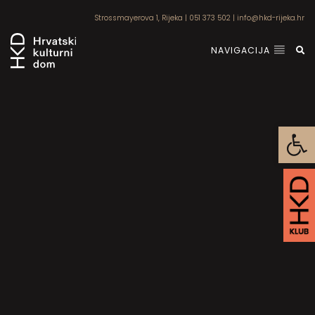
Strossmayerova 1, Rijeka
|
051 373 502
|
info@hkd-rijeka.hr
NAVIGACIJA
Open