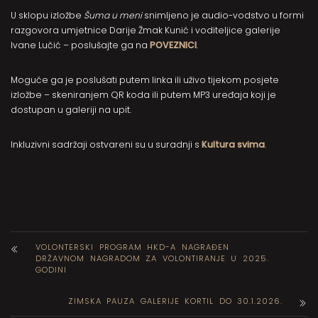
U sklopu izložbe
Šuma u meni
snimljeno je audio-vodstvo u formi
razgovora umjetnice Darije Žmak Kunić i voditeljice galerije
Ivane Lučić – poslušajte ga na
POVEZNICI
.
Moguće ga je poslušati putem linka ili uživo tijekom posjete
izložbe – skeniranjem QR koda ili putem MP3 uređaja koji je
dostupan u galeriji na upit.
Inkluzivni sadržaji ostvareni su u suradnji s
Kultura svima
.
VOLONTERSKI PROGRAM HKD-A NAGRAĐEN
DRŽAVNOM NAGRADOM ZA VOLONTIRANJE U 2025.
GODINI
ZIMSKA PAUZA GALERIJE KORTIL DO 30.1.2026.