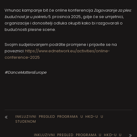
Vrhunac kampanje bit će online konferencija
Zagovaranje za ples:
budućnost je u pokretu
5. prosinca 2025., gdje će se umjetnici,
organizacije i donositelji odluka okupiti kako bi razgovarali o
budućnosti plesne scene.
Svojim sudjelovanjem podržite promjene i prijavite se na
poveznici:
https://www.ednetwork.eu/activities/online-
conference-2025
#DanceMattersEurope
INKLUZIVNI PREGLED PROGRAMA U HKD-U U
STUDENOM
INKLUZIVNI PREGLED PROGRAMA U HKD-U U