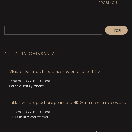
PROSINCU
Pretraga
Traži
When autocomplete results are available use up and down arrows to review and en
AKTUALNA DOGAĐANJA
Vlasta Delimar: Riječani, provjerite jeste li živi
17.06.2026. do 14.08.2026.
Galerija Kortil
/
Izložba
Inkluzivni pregled programa u HKD-u u srpnju i kolovozu
01.07.2026. do 14.08.2026.
HKD
/
Inkluzivna najava