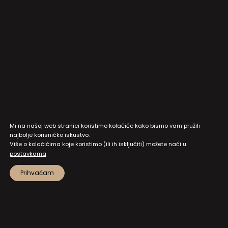
Mi na našoj web stranici koristimo kolačiće kako bismo vam pružili
najbolje korisničko iskustvo.
Više o kolačićima koje koristimo (ili ih isključiti) možete naći u
.
postavkama
Prihvaćam
MAPA STRANICA
PRISTUP INFORMACIJAMA I DOKUMENTI