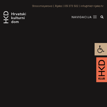
Strossmayerova 1, Rijeka
|
051 373 502
|
info@hkd-rijeka.hr
NAVIGACIJA
Open