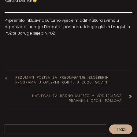
Kultura svima!
Pripremilo Inkluzivno kulturno vijeće mladih Kultura svima u
organizaciji udruge Filmaktiv i partnera, Udruge gluhih i nagluhih
PGŽ te Udruge slijepih PGŽ.
REZULTATI POZIVA ZA PREDLAGANJE IZLOŽBENIH
PROGRAMA U GALERIJI KORTIL U 2025. GODINI
NATJEČAJ ZA RADNO MJESTO – VODITELJ/ICA
PRAVNIH I OPĆIH POSLOVA
Pretraga
Traži
When autocomplete results are available use up and down arrows to review and en