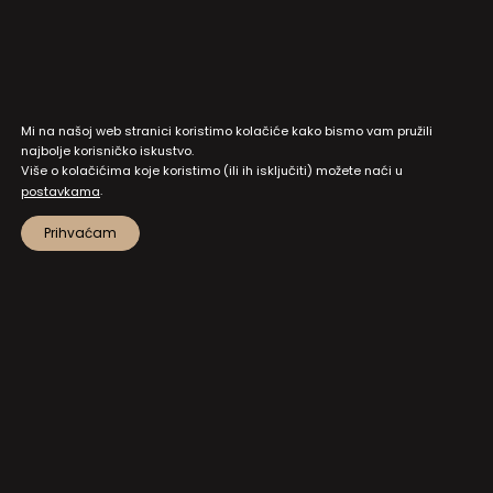
Mi na našoj web stranici koristimo kolačiće kako bismo vam pružili
najbolje korisničko iskustvo.
Više o kolačićima koje koristimo (ili ih isključiti) možete naći u
.
postavkama
Prihvaćam
MAPA STRANICA
PRISTUP INFORMACIJAMA I DOKUMENTI
ZAŠTITA OSOBNIH PODATAKA
NATJEČAJI I JAVNI POZIVI
POSTAVKE KOLAČIĆA
KONTAKT
NA VRH!