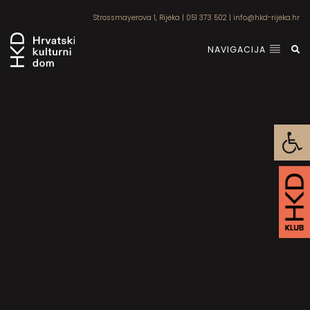
Strossmayerova 1, Rijeka
|
051 373 502
|
info@hkd-rijeka.hr
NAVIGACIJA
Open