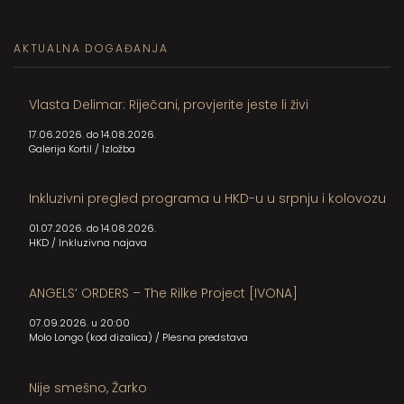
AKTUALNA DOGAĐANJA
Vlasta Delimar: Riječani, provjerite jeste li živi
17.06.2026. do 14.08.2026.
Galerija Kortil
/
Izložba
Inkluzivni pregled programa u HKD-u u srpnju i kolovozu
01.07.2026. do 14.08.2026.
HKD
/
Inkluzivna najava
ANGELS’ ORDERS – The Rilke Project [IVONA]
07.09.2026. u 20:00
Molo Longo (kod dizalica)
/
Plesna predstava
Nije smešno, Žarko